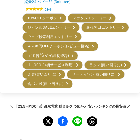
楽天24 ベビー館 (Rakuten)
28
件
10%OFFクーポン
マラソンエントリー
ジャンルSALEエントリー
最強翌日エントリー
ウェブ検索利用エントリー
＋200円OFFクーポン(レビュー投稿)
＋10倍㌽(ママ割 初登録)
＋1,000㌽(初サービス利用)
ラクマ(買い回りに)
楽券(買い回りに)
サーティワン(買い回りに)
食パン袋(買い回りに)
＼
【23.5円/100ml】森永乳業 粉ミルク つめかえ 安いランキング
の最安値 ／