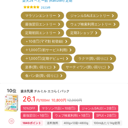
楽天24 ベビー館 (Rakuten) 定期
2523
件
マラソンエントリー
ジャンルSALEエントリー
最強翌日エントリー
ウェブ検索利用エントリー
定期初回エントリー
定期3ショップ
＋10倍㌽(ママ割 初登録)
＋1,000㌽(初サービス利用)
＋1,000㌽(定期デビュー)
ラクマ(買い回りに)
楽券(買い回りに)
サーティワン(買い回りに)
食パン袋(買い回りに)
10
位
森永乳業
チルミル エコらくパック
26.1
10,800
円
12,000円
円/100ml
10%OFF
マラソン11店(＋10倍㌽)
ジャンルSALE(＋2倍㌽)
最強翌日(＋1倍㌽)
ウェブ検索利用(＋1倍㌽)
SPU(＋2倍㌽)
1840
ポイント
送料無料
400g×12箱=4800g
100mlあたり14g使用