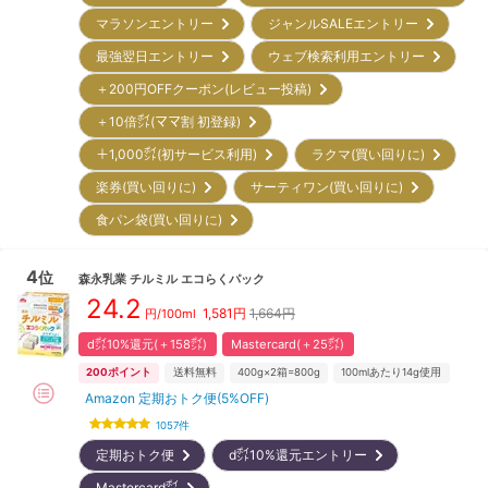
マラソンエントリー
ジャンルSALEエントリー
最強翌日エントリー
ウェブ検索利用エントリー
＋200円OFFクーポン(レビュー投稿)
＋10倍㌽(ママ割 初登録)
＋1,000㌽(初サービス利用)
ラクマ(買い回りに)
楽券(買い回りに)
サーティワン(買い回りに)
食パン袋(買い回りに)
4
位
森永乳業
チルミル エコらくパック
24.2
1,581
円
1,664円
円/100ml
d㌽10%還元(＋158㌽)
Mastercard(＋25㌽)
200
ポイント
送料無料
400g×2箱=800g
100mlあたり14g使用
Amazon 定期おトク便(5%OFF)
1057
件
定期おトク便
d㌽10%還元エントリー
Mastercard㌽