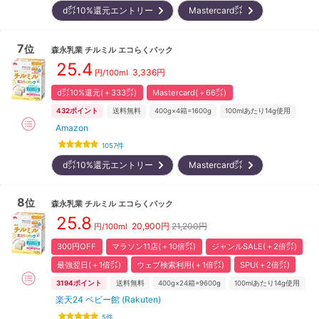
d㌽10%還元エントリー
Mastercard㌽
7
位
森永乳業
チルミル エコらくパック
25.4
3,336
円
円/100ml
d㌽10%還元(＋333㌽)
Mastercard(＋66㌽)
432
ポイント
送料無料
400g×4箱=1600g
100mlあたり14g使用
Amazon
1057
件
d㌽10%還元エントリー
Mastercard㌽
8
位
森永乳業
チルミル エコらくパック
25.8
20,900
円
21,200円
円/100ml
300円OFF
マラソン11店(＋10倍㌽)
ジャンルSALE(＋2倍㌽)
最強翌日(＋1倍㌽)
ウェブ検索利用(＋1倍㌽)
SPU(＋2倍㌽)
3194
ポイント
送料無料
400g×24箱=9600g
100mlあたり14g使用
楽天24 ベビー館 (Rakuten)
5
件