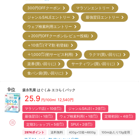
300円OFFクーポン
マラソンエントリー
ジャンルSALEエントリー
最強翌日エントリー
ウェブ検索利用エントリー
＋200円OFFクーポン(レビュー投稿)
＋10倍㌽(ママ割 初登録)
＋1,000㌽(初サービス利用)
ラクマ(買い回りに)
楽券(買い回りに)
サーティワン(買い回りに)
食パン袋(買い回りに)
9
位
森永乳業
はぐくみ エコらくパック
25.9
12,540
円
円/100ml
マラソン11店(＋10倍㌽)
ジャンルSALE(＋2倍㌽)
最強翌日(＋1倍㌽)
ウェブ検索利用(＋1倍㌽)
定期初回(＋4倍㌽)
定期3ショップ(＋5倍㌽)
SPU(＋2倍㌽)
2974
ポイント
送料無料
400g×12箱=4800g
100mlあたり13g使用