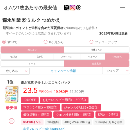
オムツ1枚あたりの最安値
森永乳業 粉ミルク つめかえ
割引後にポイントと送料を含めた実質価格で
100mlあたりを計算！
（本ページのリンクには広告が含まれています）
2026年8月8日
更新
すべて
0ヶ月から
フォローアップ
粉ミルク
液体ミルク
缶(大)
缶(小)
スティック
キューブ
つめかえ
すべて
森永乳業
キャンペーン情報
ショップ
絞り込み
1
位
森永乳業
チルミル エコらくパック
23.5
19,980
円
22,200円
円/100ml
10%OFF
おむつ＆ベビー用品(＋500㌽)
マラソン11店(＋10倍㌽)
ジャンルSALE(＋2倍㌽)
最安値
最強翌日(＋1倍㌽)
ウェブ検索利用(＋1倍㌽)
SPU(＋2倍㌽)
3841
ポイント
送料無料
400g×24箱=9600g
100mlあたり14g使用
楽天24 ベビー館 (Rakuten)