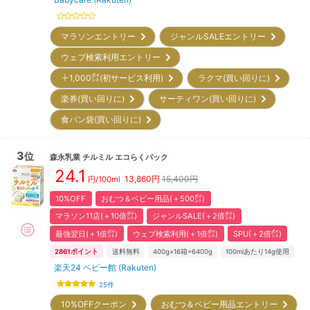
マラソンエントリー
ジャンルSALEエントリー
ウェブ検索利用エントリー
＋1,000㌽(初サービス利用)
ラクマ(買い回りに)
楽券(買い回りに)
サーティワン(買い回りに)
食パン袋(買い回りに)
3
位
森永乳業
チルミル エコらくパック
24.1
13,860
円
15,400円
円/100ml
10%OFF
おむつ＆ベビー用品(＋500㌽)
マラソン11店(＋10倍㌽)
ジャンルSALE(＋2倍㌽)
最強翌日(＋1倍㌽)
ウェブ検索利用(＋1倍㌽)
SPU(＋2倍㌽)
2861
ポイント
送料無料
400g×16箱=6400g
100mlあたり14g使用
楽天24 ベビー館 (Rakuten)
25
件
10%OFFクーポン
おむつ＆ベビー用品エントリー