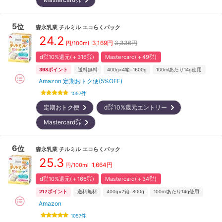
5
位
森永乳業
チルミル エコらくパック
24.2
3,169
円
3,336円
円/100ml
d㌽10%還元(＋316㌽)
Mastercard(＋49㌽)
398
ポイント
送料無料
400g×4箱=1600g
100mlあたり14g使用
Amazon 定期おトク便(5%OFF)
1057
件
定期おトク便
d㌽10%還元エントリー
Mastercard㌽
6
位
森永乳業
チルミル エコらくパック
25.3
1,664
円
円/100ml
d㌽10%還元(＋166㌽)
Mastercard(＋34㌽)
217
ポイント
送料無料
400g×2箱=800g
100mlあたり14g使用
Amazon
1057
件