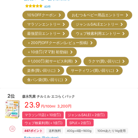
40
件
10%OFFクーポン
おむつ＆ベビー用品エントリー
マラソンエントリー
ジャンルSALEエントリー
最強翌日エントリー
ウェブ検索利用エントリー
＋200円OFFクーポン(レビュー投稿)
＋10倍㌽(ママ割 初登録)
＋1,000㌽(初サービス利用)
ラクマ(買い回りに)
楽券(買い回りに)
サーティワン(買い回りに)
食パン袋(買い回りに)
2
位
森永乳業
チルミル エコらくパック
23.9
3,200
円
円/100ml
マラソン11店(＋10倍㌽)
ジャンルSALE(＋2倍㌽)
ウェブ検索利用(＋1倍㌽)
SPU(＋2倍㌽)
467
ポイント
送料無料
400g×4箱=1600g
100mlあたり14g使用
Babycare (Rakuten)