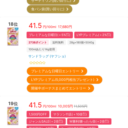
サーティワン(買い回りに)
食パン袋(買い回りに)
18
41.5
位
17,680
円
円/
100ml
プレミアムな日曜日(＋5%㌽)
LYPプレミアム(＋2%㌽)
2738
ポイント
送料無料
28g×180個=5040g
100mlあたり14g使用
サンドラッグ (ヤフショ)
プレミアムな日曜日エントリー
LYPプレミアム(5,000円相当プレゼント)
開催中ボーナスまとめてエントリー
19
41.5
位
10,005
円
11,505円
円/
100ml
1,500円OFF
マラソン11店(＋10倍㌽)
ジャンルSALE(＋2倍㌽)
W勝利!勝ったら倍(＋2倍㌽)