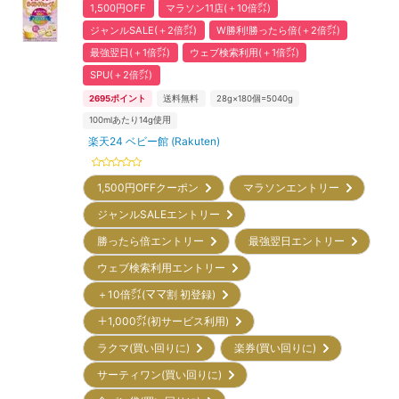
1,500円OFF
マラソン11店(＋10倍㌽)
ジャンルSALE(＋2倍㌽)
W勝利!勝ったら倍(＋2倍㌽)
最強翌日(＋1倍㌽)
ウェブ検索利用(＋1倍㌽)
SPU(＋2倍㌽)
2695
ポイント
送料無料
28g×180個=5040g
100mlあたり14g使用
楽天24 ベビー館 (Rakuten)
1,500円OFFクーポン
マラソンエントリー
ジャンルSALEエントリー
勝ったら倍エントリー
最強翌日エントリー
ウェブ検索利用エントリー
＋10倍㌽(ママ割 初登録)
＋1,000㌽(初サービス利用)
ラクマ(買い回りに)
楽券(買い回りに)
サーティワン(買い回りに)