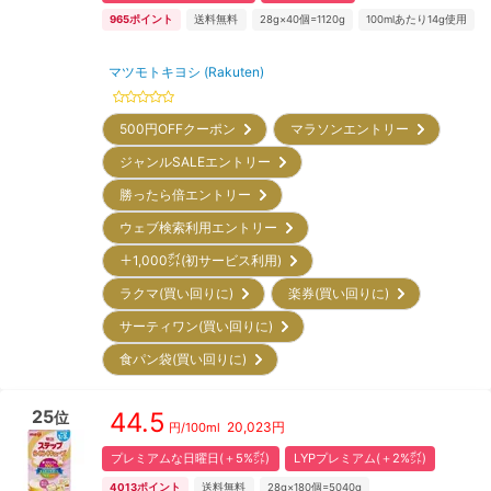
965
ポイント
送料無料
28g×40個=1120g
100mlあたり14g使用
マツモトキヨシ (Rakuten)
500円OFFクーポン
マラソンエントリー
ジャンルSALEエントリー
勝ったら倍エントリー
ウェブ検索利用エントリー
＋1,000㌽(初サービス利用)
ラクマ(買い回りに)
楽券(買い回りに)
サーティワン(買い回りに)
食パン袋(買い回りに)
25
44.5
位
20,023
円
円/
100ml
プレミアムな日曜日(＋5%㌽)
LYPプレミアム(＋2%㌽)
4013
ポイント
送料無料
28g×180個=5040g