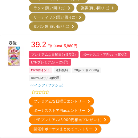
ラクマ(買い回りに)
楽券(買い回りに)
サーティワン(買い回りに)
食パン袋(買い回りに)
8
39.2
位
5,880
円
円/
100ml
プレミアムな日曜日(＋5%㌽)
ボーナスストアPlus(＋5%㌽)
LYPプレミアム(＋2%㌽)
1176
ポイント
送料無料
28g×60個=1680g
100mlあたり14g使用
ベイシア (ヤフショ)
プレミアムな日曜日エントリー
ボーナスストアPlusエントリー
LYPプレミアム(5,000円相当プレゼント)
開催中ボーナスまとめてエントリー