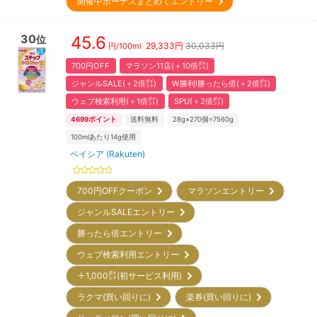
開催中ボーナスまとめてエントリー
30
45.6
位
29,333
円
30,033円
円/
100ml
700円OFF
マラソン11店(＋10倍㌽)
ジャンルSALE(＋2倍㌽)
W勝利!勝ったら倍(＋2倍㌽)
ウェブ検索利用(＋1倍㌽)
SPU(＋2倍㌽)
4699
ポイント
送料無料
28g×270個=7560g
100mlあたり14g使用
ベイシア (Rakuten)
700円OFFクーポン
マラソンエントリー
ジャンルSALEエントリー
勝ったら倍エントリー
ウェブ検索利用エントリー
＋1,000㌽(初サービス利用)
ラクマ(買い回りに)
楽券(買い回りに)