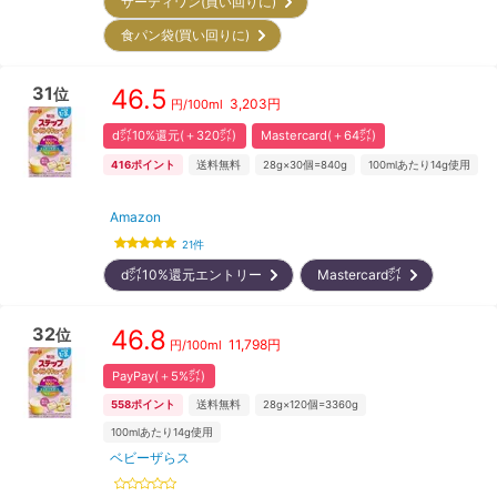
サーティワン(買い回りに)
食パン袋(買い回りに)
31
46.5
位
3,203
円
円/
100ml
d㌽10%還元(＋320㌽)
Mastercard(＋64㌽)
416
ポイント
送料無料
28g×30個=840g
100mlあたり14g使用
Amazon
21
件
d㌽10%還元エントリー
Mastercard㌽
32
46.8
位
11,798
円
円/
100ml
PayPay(＋5%㌽)
558
ポイント
送料無料
28g×120個=3360g
100mlあたり14g使用
ベビーザらス