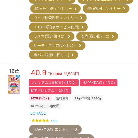
勝ったら倍エントリー
最強翌日エントリー
ウェブ検索利用エントリー
＋1,000㌽(初サービス利用)
ラクマ(買い回りに)
楽券(買い回りに)
サーティワン(買い回りに)
食パン袋(買い回りに)
16
40.9
位
11,500
円
円/
100ml
プレミアムな日曜日(＋5%㌽)
HAPPYDAY(＋4%㌽)
LYPプレミアム(＋2%㌽)
1675
ポイント
送料無料
28g×120個=3360g
100mlあたり14g使用
LOHACO
65
件
HAPPYDAY エントリー