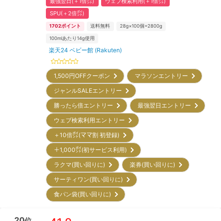
最強翌日(＋1倍㌽)
ウェブ検索利用(＋1倍㌽)
SPU(＋2倍㌽)
1702
ポイント
送料無料
28g×100個=2800g
100mlあたり14g使用
楽天24 ベビー館 (Rakuten)
1,500円OFFクーポン
マラソンエントリー
ジャンルSALEエントリー
勝ったら倍エントリー
最強翌日エントリー
ウェブ検索利用エントリー
＋10倍㌽(ママ割 初登録)
＋1,000㌽(初サービス利用)
ラクマ(買い回りに)
楽券(買い回りに)
サーティワン(買い回りに)
食パン袋(買い回りに)
20
位