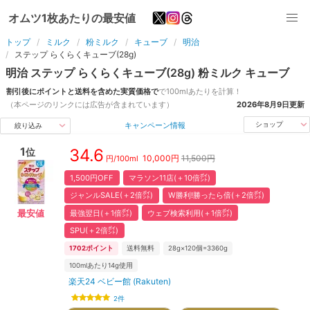
オムツ1枚あたりの最安値
トップ
ミルク
粉ミルク
キューブ
明治
ステップ らくらくキューブ(28g)
明治
ステップ らくらくキューブ(28g)
粉ミルク
キューブ
割引後にポイントと送料を含めた実質価格で
で
100ml
あたりを計算！
（本ページのリンクには広告が含まれています）
2026年8月9日
更新
キャンペーン情報
ショップ
絞り込み
1
34.6
位
10,000
円
11,500円
円/
100ml
1,500円OFF
マラソン11店(＋10倍㌽)
ジャンルSALE(＋2倍㌽)
W勝利!勝ったら倍(＋2倍㌽)
最強翌日(＋1倍㌽)
ウェブ検索利用(＋1倍㌽)
最安値
SPU(＋2倍㌽)
1702
ポイント
送料無料
28g×120個=3360g
100mlあたり14g使用
楽天24 ベビー館 (Rakuten)
2
件