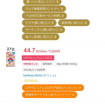
勝ったら倍エントリー
ウェブ検索利用エントリー
＋1,000㌽(初サービス利用)
ラクマ(買い回りに)
楽券(買い回りに)
サーティワン(買い回りに)
食パン袋(買い回りに)
27
44.7
位
17,200
円
円/
100ml
LYPプレミアム(＋2%㌽)
1101
ポイント
送料無料
28g×180個=5040g
100mlあたり14g使用
NetBabyWorld (ヤフショ)
LYPプレミアム(5,000円相当プレゼント)
開催中ボーナスまとめてエントリー