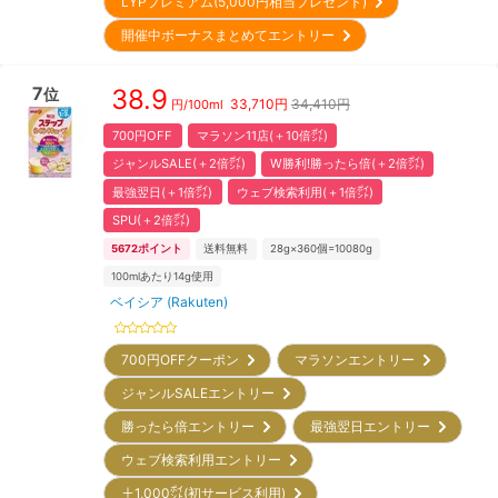
LYPプレミアム(5,000円相当プレゼント)
開催中ボーナスまとめてエントリー
7
38.9
位
33,710
円
34,410円
円/
100ml
700円OFF
マラソン11店(＋10倍㌽)
ジャンルSALE(＋2倍㌽)
W勝利!勝ったら倍(＋2倍㌽)
最強翌日(＋1倍㌽)
ウェブ検索利用(＋1倍㌽)
SPU(＋2倍㌽)
5672
ポイント
送料無料
28g×360個=10080g
100mlあたり14g使用
ベイシア (Rakuten)
700円OFFクーポン
マラソンエントリー
ジャンルSALEエントリー
勝ったら倍エントリー
最強翌日エントリー
ウェブ検索利用エントリー
＋1,000㌽(初サービス利用)