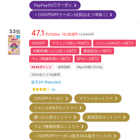
PayPay5%㌽クーポン
＋1,000円OFFクーポン(次回/おむつ等除く)
33
47.1
位
10,508
円
11,940円
円/
100ml
12%OFF
マラソン11店(＋10倍㌽)
ジャンルSALE(＋2倍㌽)
W勝利!勝ったら倍(＋2倍㌽)
最強翌日(＋1倍㌽)
ウェブ検索利用(＋1倍㌽)
SPU(＋2倍㌽)
2034
ポイント
送料無料
28g×90個=2520g
100mlあたり14g使用
楽天24 (Rakuten)
1
件
12%OFFクーポン
マラソンエントリー
ジャンルSALEエントリー
勝ったら倍エントリー
最強翌日エントリー
ウェブ検索利用エントリー
＋100円OFFクーポン(楽天24＆楽天ブックス)