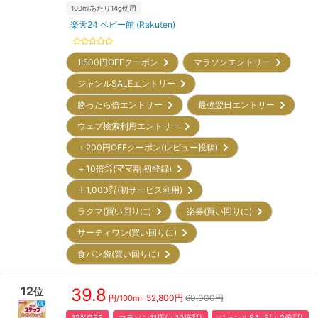
100mlあたり14g使用
楽天24 ベビー館 (Rakuten)
1,500円OFFクーポン
マラソンエントリー
ジャンルSALEエントリー
勝ったら倍エントリー
最強翌日エントリー
ウェブ検索利用エントリー
＋200円OFFクーポン(レビュー投稿)
＋10倍㌽(ママ割 初登録)
＋1,000㌽(初サービス利用)
ラクマ(買い回りに)
楽券(買い回りに)
サーティワン(買い回りに)
食パン袋(買い回りに)
12
39.8
位
52,800
円
60,000円
円/
100ml