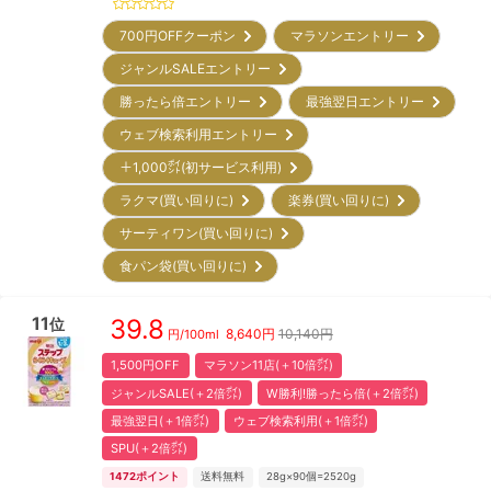
700円OFFクーポン
マラソンエントリー
ジャンルSALEエントリー
勝ったら倍エントリー
最強翌日エントリー
ウェブ検索利用エントリー
＋1,000㌽(初サービス利用)
ラクマ(買い回りに)
楽券(買い回りに)
サーティワン(買い回りに)
食パン袋(買い回りに)
11
39.8
位
8,640
円
10,140円
円/
100ml
1,500円OFF
マラソン11店(＋10倍㌽)
ジャンルSALE(＋2倍㌽)
W勝利!勝ったら倍(＋2倍㌽)
最強翌日(＋1倍㌽)
ウェブ検索利用(＋1倍㌽)
SPU(＋2倍㌽)
1472
ポイント
送料無料
28g×90個=2520g