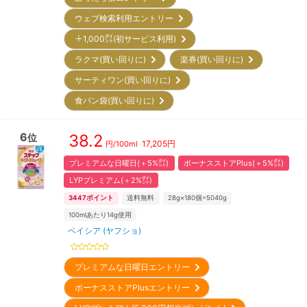
ウェブ検索利用エントリー
＋1,000㌽(初サービス利用)
ラクマ(買い回りに)
楽券(買い回りに)
サーティワン(買い回りに)
食パン袋(買い回りに)
6
38.2
位
17,205
円
円/
100ml
プレミアムな日曜日(＋5%㌽)
ボーナスストアPlus(＋5%㌽)
LYPプレミアム(＋2%㌽)
3447
ポイント
送料無料
28g×180個=5040g
100mlあたり14g使用
ベイシア (ヤフショ)
プレミアムな日曜日エントリー
ボーナスストアPlusエントリー