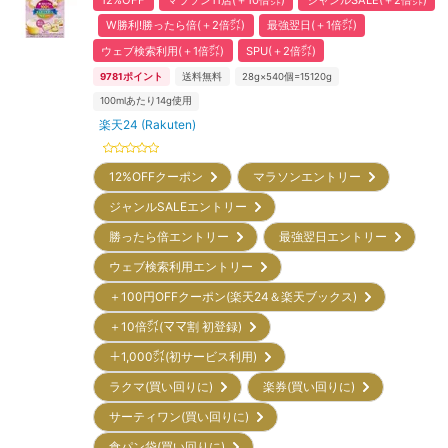
12%OFF
マラソン11店(＋10倍㌽)
ジャンルSALE(＋2倍㌽)
W勝利!勝ったら倍(＋2倍㌽)
最強翌日(＋1倍㌽)
ウェブ検索利用(＋1倍㌽)
SPU(＋2倍㌽)
9781
ポイント
送料無料
28g×540個=15120g
100mlあたり14g使用
楽天24 (Rakuten)
12%OFFクーポン
マラソンエントリー
ジャンルSALEエントリー
勝ったら倍エントリー
最強翌日エントリー
ウェブ検索利用エントリー
＋100円OFFクーポン(楽天24＆楽天ブックス)
＋10倍㌽(ママ割 初登録)
＋1,000㌽(初サービス利用)
ラクマ(買い回りに)
楽券(買い回りに)
サーティワン(買い回りに)
食パン袋(買い回りに)