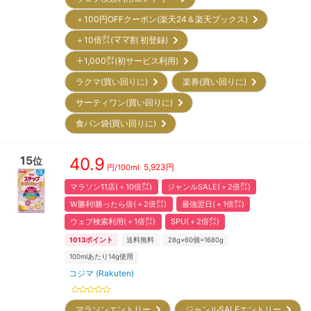
＋100円OFFクーポン(楽天24＆楽天ブックス)
＋10倍㌽(ママ割 初登録)
＋1,000㌽(初サービス利用)
ラクマ(買い回りに)
楽券(買い回りに)
サーティワン(買い回りに)
食パン袋(買い回りに)
15
40.9
位
5,923
円
円/
100ml
マラソン11店(＋10倍㌽)
ジャンルSALE(＋2倍㌽)
W勝利!勝ったら倍(＋2倍㌽)
最強翌日(＋1倍㌽)
ウェブ検索利用(＋1倍㌽)
SPU(＋2倍㌽)
1013
ポイント
送料無料
28g×60個=1680g
100mlあたり14g使用
コジマ (Rakuten)
マラソンエントリー
ジャンルSALEエントリー