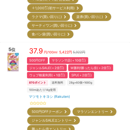
＋1,000㌽(初サービス利用)
ラクマ(買い回りに)
楽券(買い回りに)
サーティワン(買い回りに)
食パン袋(買い回りに)
5
37.9
位
5,422
円
5,922円
円/
100ml
500円OFF
マラソン11店(＋10倍㌽)
ジャンルSALE(＋2倍㌽)
W勝利!勝ったら倍(＋2倍㌽)
ウェブ検索利用(＋1倍㌽)
SPU(＋2倍㌽)
870
ポイント
送料無料
28g×60個=1680g
100mlあたり14g使用
マツモトキヨシ (Rakuten)
500円OFFクーポン
マラソンエントリー
ジャンルSALEエントリー
勝ったら倍エントリー