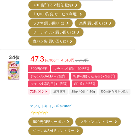
＋10倍㌽(ママ割 初登録)
＋1,000㌽(初サービス利用)
ラクマ(買い回りに)
楽券(買い回りに)
サーティワン(買い回りに)
食パン袋(買い回りに)
34
47.3
位
4,510
円
5,010円
円/
100ml
500円OFF
マラソン11店(＋10倍㌽)
ジャンルSALE(＋2倍㌽)
W勝利!勝ったら倍(＋2倍㌽)
ウェブ検索利用(＋1倍㌽)
SPU(＋2倍㌽)
725
ポイント
送料無料
28g×40個=1120g
100mlあたり14g使用
マツモトキヨシ (Rakuten)
500円OFFクーポン
マラソンエントリー
ジャンルSALEエントリー