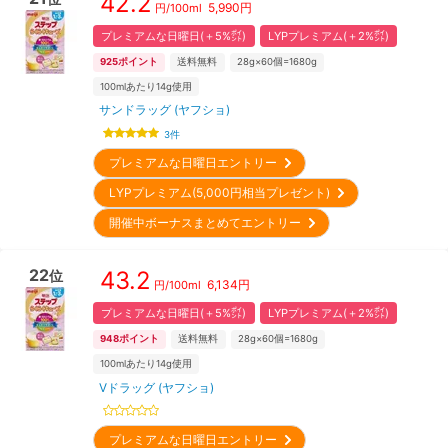
42.2
5,990
円
円/
100ml
プレミアムな日曜日(＋5%㌽)
LYPプレミアム(＋2%㌽)
925
ポイント
送料無料
28g×60個=1680g
100mlあたり14g使用
サンドラッグ (ヤフショ)
3
件
プレミアムな日曜日エントリー
LYPプレミアム(5,000円相当プレゼント)
開催中ボーナスまとめてエントリー
22
43.2
位
6,134
円
円/
100ml
プレミアムな日曜日(＋5%㌽)
LYPプレミアム(＋2%㌽)
948
ポイント
送料無料
28g×60個=1680g
100mlあたり14g使用
Vドラッグ (ヤフショ)
プレミアムな日曜日エントリー