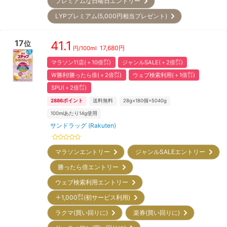
プレミアムな日曜日エントリー
LYPプレミアム(5,000円相当プレゼント)
17
41.1
位
17,680
円
円/
100ml
マラソン11店(＋10倍㌽)
ジャンルSALE(＋2倍㌽)
W勝利!勝ったら倍(＋2倍㌽)
ウェブ検索利用(＋1倍㌽)
SPU(＋2倍㌽)
2886
ポイント
送料無料
28g×180個=5040g
100mlあたり14g使用
サンドラッグ (Rakuten)
マラソンエントリー
ジャンルSALEエントリー
勝ったら倍エントリー
ウェブ検索利用エントリー
＋1,000㌽(初サービス利用)
ラクマ(買い回りに)
楽券(買い回りに)