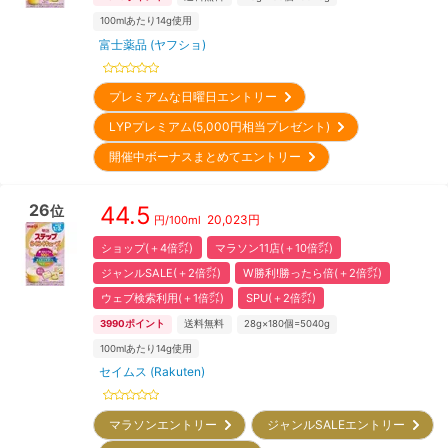
100mlあたり14g使用
富士薬品 (ヤフショ)
プレミアムな日曜日エントリー
LYPプレミアム(5,000円相当プレゼント)
開催中ボーナスまとめてエントリー
26
44.5
位
20,023
円
円/
100ml
ショップ(＋4倍㌽)
マラソン11店(＋10倍㌽)
ジャンルSALE(＋2倍㌽)
W勝利!勝ったら倍(＋2倍㌽)
ウェブ検索利用(＋1倍㌽)
SPU(＋2倍㌽)
3990
ポイント
送料無料
28g×180個=5040g
100mlあたり14g使用
セイムス (Rakuten)
マラソンエントリー
ジャンルSALEエントリー