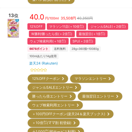
13
40.0
位
35,508
円
40,350円
円/
100ml
12%OFF
マラソン11店(＋10倍㌽)
ジャンルSALE(＋2倍㌽)
W勝利!勝ったら倍(＋2倍㌽)
最強翌日(＋1倍㌽)
ウェブ検索利用(＋1倍㌽)
SPU(＋2倍㌽)
6678
ポイント
送料無料
28g×360個=10080g
100mlあたり14g使用
楽天24 (Rakuten)
12%OFFクーポン
マラソンエントリー
ジャンルSALEエントリー
勝ったら倍エントリー
最強翌日エントリー
ウェブ検索利用エントリー
＋100円OFFクーポン(楽天24＆楽天ブックス)
＋10倍㌽(ママ割 初登録)
＋1,000㌽(初サービス利用)