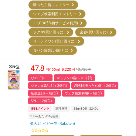
勝ったら倍エントリー
ウェブ検索利用エントリー
＋1,000㌽(初サービス利用)
ラクマ(買い回りに)
楽券(買い回りに)
サーティワン(買い回りに)
食パン袋(買い回りに)
35
47.8
位
9,220
円
10,720円
円/
100ml
1,500円OFF
マラソン11店(＋10倍㌽)
ジャンルSALE(＋2倍㌽)
W勝利!勝ったら倍(＋2倍㌽)
最強翌日(＋1倍㌽)
ウェブ検索利用(＋1倍㌽)
SPU(＋2倍㌽)
1568
ポイント
送料無料
28g×80個=2240g
100mlあたり14g使用
楽天24 ベビー館 (Rakuten)