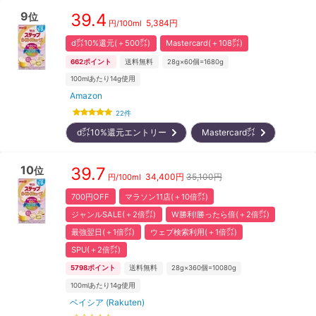
9
39.4
位
5,384
円
円/
100ml
d㌽10%還元(＋500㌽)
Mastercard(＋108㌽)
662
ポイント
送料無料
28g×60個=1680g
100mlあたり14g使用
Amazon
22
件
d㌽10%還元エントリー
Mastercard㌽
10
39.7
位
34,400
円
35,100円
円/
100ml
700円OFF
マラソン11店(＋10倍㌽)
ジャンルSALE(＋2倍㌽)
W勝利!勝ったら倍(＋2倍㌽)
最強翌日(＋1倍㌽)
ウェブ検索利用(＋1倍㌽)
SPU(＋2倍㌽)
5798
ポイント
送料無料
28g×360個=10080g
100mlあたり14g使用
ベイシア (Rakuten)