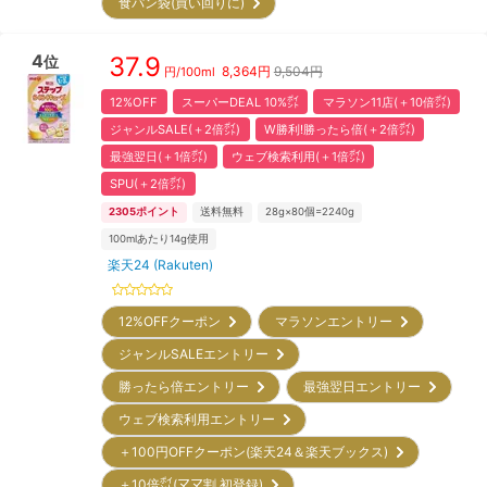
食パン袋(買い回りに)
4
37.9
位
8,364
円
9,504円
円/
100ml
12%OFF
スーパーDEAL 10%㌽
マラソン11店(＋10倍㌽)
ジャンルSALE(＋2倍㌽)
W勝利!勝ったら倍(＋2倍㌽)
最強翌日(＋1倍㌽)
ウェブ検索利用(＋1倍㌽)
SPU(＋2倍㌽)
2305
ポイント
送料無料
28g×80個=2240g
100mlあたり14g使用
楽天24 (Rakuten)
12%OFFクーポン
マラソンエントリー
ジャンルSALEエントリー
勝ったら倍エントリー
最強翌日エントリー
ウェブ検索利用エントリー
＋100円OFFクーポン(楽天24＆楽天ブックス)
＋10倍㌽(ママ割 初登録)