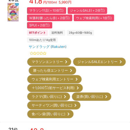
41.8
5,990
円
円/
100ml
マラソン11店(＋10倍㌽)
ジャンルSALE(＋2倍㌽)
W勝利!勝ったら倍(＋2倍㌽)
ウェブ検索利用(＋1倍㌽)
SPU(＋2倍㌽)
977
ポイント
送料無料
28g×60個=1680g
100mlあたり14g使用
サンドラッグ (Rakuten)
マラソンエントリー
ジャンルSALEエントリー
勝ったら倍エントリー
ウェブ検索利用エントリー
＋1,000㌽(初サービス利用)
ラクマ(買い回りに)
楽券(買い回りに)
サーティワン(買い回りに)
食パン袋(買い回りに)
21
位