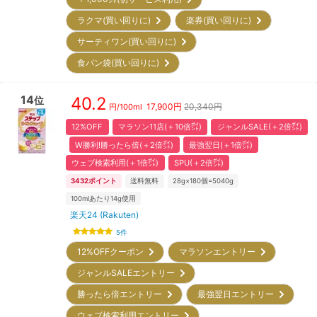
ラクマ(買い回りに)
楽券(買い回りに)
サーティワン(買い回りに)
食パン袋(買い回りに)
14
40.2
位
17,900
円
20,340円
円/
100ml
12%OFF
マラソン11店(＋10倍㌽)
ジャンルSALE(＋2倍㌽)
W勝利!勝ったら倍(＋2倍㌽)
最強翌日(＋1倍㌽)
ウェブ検索利用(＋1倍㌽)
SPU(＋2倍㌽)
3432
ポイント
送料無料
28g×180個=5040g
100mlあたり14g使用
楽天24 (Rakuten)
5
件
12%OFFクーポン
マラソンエントリー
ジャンルSALEエントリー
勝ったら倍エントリー
最強翌日エントリー
ウェブ検索利用エントリー