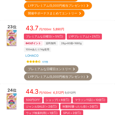
LYPプレミアム(5,000円相当プレゼント)
開催中ボーナスまとめてエントリー
23
43.7
位
5,890
円
円/
100ml
プレミアムな日曜日(＋5%㌽)
LYPプレミアム(＋2%㌽)
643
ポイント
送料無料
28g×60個=1680g
100mlあたり14g使用
LOHACO
177
件
プレミアムな日曜日エントリー
LYPプレミアム(5,000円相当プレゼント)
24
44.3
位
4,512
円
5,012円
円/
100ml
500円OFF
ショップ(＋6倍㌽)
マラソン11店(＋10倍㌽)
ジャンルSALE(＋2倍㌽)
W勝利!勝ったら倍(＋2倍㌽)
ウェブ検索利用(＋1倍㌽)
SPU(＋2倍㌽)