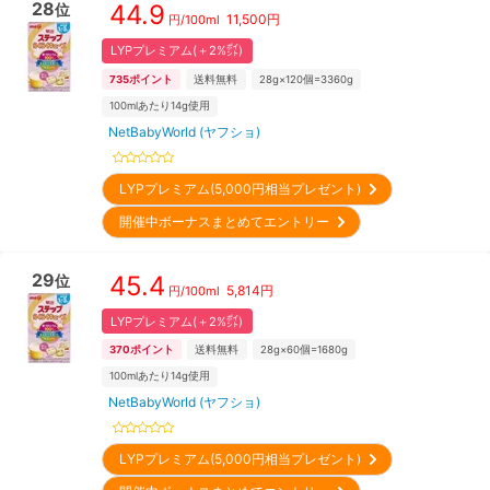
28
44.9
位
11,500
円
円/
100ml
LYPプレミアム(＋2%㌽)
735
ポイント
送料無料
28g×120個=3360g
100mlあたり14g使用
NetBabyWorld (ヤフショ)
LYPプレミアム(5,000円相当プレゼント)
開催中ボーナスまとめてエントリー
29
45.4
位
5,814
円
円/
100ml
LYPプレミアム(＋2%㌽)
370
ポイント
送料無料
28g×60個=1680g
100mlあたり14g使用
NetBabyWorld (ヤフショ)
LYPプレミアム(5,000円相当プレゼント)