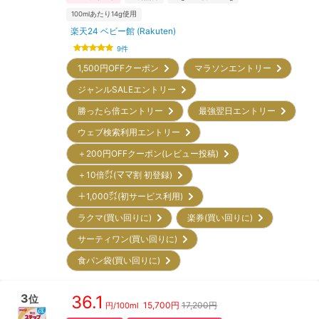
100mlあたり14g使用
楽天24 ベビー館 (Rakuten)
9
件
1,500円OFFクーポン
マラソンエントリー
ジャンルSALEエントリー
勝ったら倍エントリー
最強翌日エントリー
ウェブ検索利用エントリー
＋200円OFFクーポン(レビュー投稿)
＋10倍㌽(ママ割 初登録)
＋1,000㌽(初サービス利用)
ラクマ(買い回りに)
楽券(買い回りに)
サーティワン(買い回りに)
食パン袋(買い回りに)
3
36.1
位
15,700
円
17,200円
円/
100ml