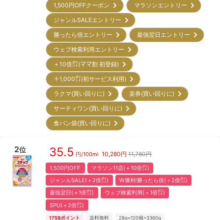
1,500円OFFクーポン
マラソンエントリー
ジャンルSALEエントリー
勝ったら倍エントリー
最強翌日エントリー
ウェブ検索利用エントリー
＋10倍㌽(ママ割 初登録)
＋1,000㌽(初サービス利用)
ラクマ(買い回りに)
楽券(買い回りに)
サーティワン(買い回りに)
食パン袋(買い回りに)
2
35.5
位
10,280
円
11,780円
円/
100ml
1,500円OFF
マラソン11店(＋10倍㌽)
ジャンルSALE(＋2倍㌽)
W勝利!勝ったら倍(＋2倍㌽)
最強翌日(＋1倍㌽)
ウェブ検索利用(＋1倍㌽)
SPU(＋2倍㌽)
1758
ポイント
送料無料
28g×120個=3360g