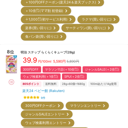
＋100円OFFクーポン(楽天24＆楽天ブックス)
＋10倍㌽(ママ割 初登録)
＋1,000㌽(初サービス利用)
ラクマ(買い回りに)
楽券(買い回りに)
サーティワン(買い回りに)
食パン袋(買い回りに)
8
位
明治
ステップ らくらくキューブ(28g)
39.9
5,590
円
5,890円
円/100ml
300円OFF
マラソン11店(＋10倍㌽)
ジャンルSALE(＋2倍㌽)
ウェブ検索利用(＋1倍㌽)
SPU(＋2倍㌽)
805
ポイント
送料無料
28g×60個=1680g
100mlあたり14g使用
楽天24 ベビー館 (Rakuten)
9
件
300円OFFクーポン
マラソンエントリー
ジャンルSALEエントリー
ウェブ検索利用エントリー