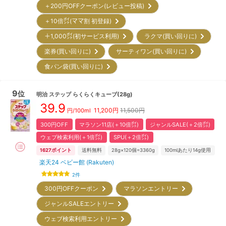
＋200円OFFクーポン(レビュー投稿)
＋10倍㌽(ママ割 初登録)
＋1,000㌽(初サービス利用)
ラクマ(買い回りに)
楽券(買い回りに)
サーティワン(買い回りに)
食パン袋(買い回りに)
9
位
明治
ステップ らくらくキューブ(28g)
39.9
11,200
円
11,500円
円/100ml
300円OFF
マラソン11店(＋10倍㌽)
ジャンルSALE(＋2倍㌽)
ウェブ検索利用(＋1倍㌽)
SPU(＋2倍㌽)
1627
ポイント
送料無料
28g×120個=3360g
100mlあたり14g使用
楽天24 ベビー館 (Rakuten)
2
件
300円OFFクーポン
マラソンエントリー
ジャンルSALEエントリー
ウェブ検索利用エントリー