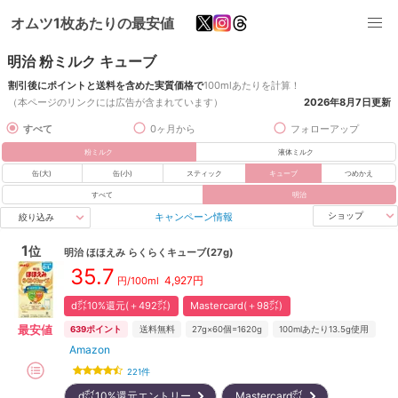
オムツ1枚あたりの最安値
明治 粉ミルク キューブ
割引後にポイントと送料を含めた実質価格で
100mlあたりを計算！
（本ページのリンクには広告が含まれています）
2026年8月7日
更新
すべて
0ヶ月から
フォローアップ
粉ミルク
液体ミルク
缶(大)
缶(小)
スティック
キューブ
つめかえ
すべて
明治
キャンペーン情報
ショップ
絞り込み
1
位
明治
ほほえみ らくらくキューブ(27g)
35.7
4,927
円
円/100ml
d㌽10%還元(＋492㌽)
Mastercard(＋98㌽)
最安値
639
ポイント
送料無料
27g×60個=1620g
100mlあたり13.5g使用
Amazon
221
件
d㌽10%還元エントリー
Mastercard㌽