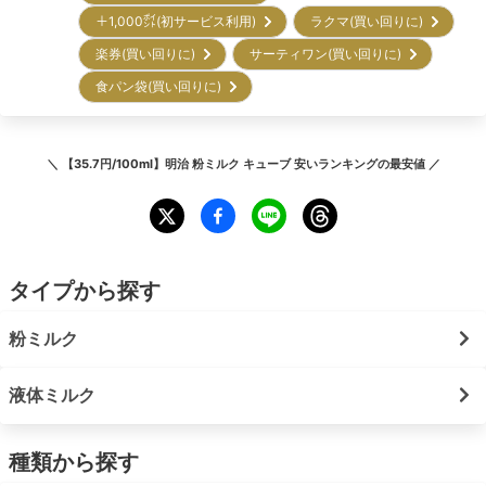
＋1,000㌽(初サービス利用)
ラクマ(買い回りに)
楽券(買い回りに)
サーティワン(買い回りに)
食パン袋(買い回りに)
＼
【35.7円/100ml】明治 粉ミルク キューブ 安いランキング
の最安値 ／
タイプから探す
粉ミルク
液体ミルク
種類から探す