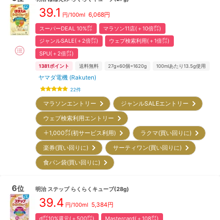
39.1
6,068
円
円/100ml
スーパーDEAL 10%㌽
マラソン11店(＋10倍㌽)
ジャンルSALE(＋2倍㌽)
ウェブ検索利用(＋1倍㌽)
SPU(＋2倍㌽)
1381
ポイント
送料無料
27g×60個=1620g
100mlあたり13.5g使用
ヤマダ電機 (Rakuten)
22
件
マラソンエントリー
ジャンルSALEエントリー
ウェブ検索利用エントリー
＋1,000㌽(初サービス利用)
ラクマ(買い回りに)
楽券(買い回りに)
サーティワン(買い回りに)
食パン袋(買い回りに)
6
位
明治
ステップ らくらくキューブ(28g)
39.4
5,384
円
円/100ml
d㌽10%還元(＋500㌽)
Mastercard(＋108㌽)