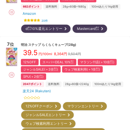
662
ポイント
送料無料
28g×60個=1680g
100mlあたり14g使用
Amazon
20
件
d㌽10%還元エントリー
Mastercard㌽
7
位
明治
ステップ らくらくキューブ(28g)
39.5
8,364
円
9,504円
円/100ml
12%OFF
スーパーDEAL 10%㌽
マラソン11店(＋10倍㌽)
ジャンルSALE(＋2倍㌽)
ウェブ検索利用(＋1倍㌽)
SPU(＋2倍㌽)
2047
ポイント
送料無料
28g×80個=2240g
100mlあたり14g使用
楽天24 (Rakuten)
12%OFFクーポン
マラソンエントリー
ジャンルSALEエントリー
ウェブ検索利用エントリー