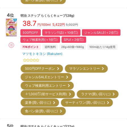
4
位
明治
ステップ らくらくキューブ(28g)
38.7
5,422
円
5,922円
円/100ml
500円OFF
マラソン11店(＋10倍㌽)
ジャンルSALE(＋2倍㌽)
ウェブ検索利用(＋1倍㌽)
SPU(＋2倍㌽)
774
ポイント
送料無料
28g×60個=1680g
100mlあたり14g使用
マツモトキヨシ (Rakuten)
500円OFFクーポン
マラソンエントリー
ジャンルSALEエントリー
ウェブ検索利用エントリー
＋1,000㌽(初サービス利用)
ラクマ(買い回りに)
楽券(買い回りに)
サーティワン(買い回りに)
食パン袋(買い回りに)
5
位
明治
ほほえみ らくらくキューブ(27g)