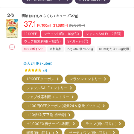
2
位
明治
ほほえみ らくらくキューブ(27g)
37.1
31,680
円
36,000円
円/100ml
12%OFF
マラソン11店(＋10倍㌽)
ジャンルSALE(＋2倍㌽)
ウェブ検索利用(＋1倍㌽)
SPU(＋2倍㌽)
5000
ポイント
送料無料
27g×360個=9720g
100mlあたり13.5g使用
楽天24 (Rakuten)
4
件
12%OFFクーポン
マラソンエントリー
ジャンルSALEエントリー
ウェブ検索利用エントリー
＋100円OFFクーポン(楽天24＆楽天ブックス)
＋10倍㌽(ママ割 初登録)
＋1,000㌽(初サービス利用)
ラクマ(買い回りに)
楽券(買い回りに)
サーティワン(買い回りに)