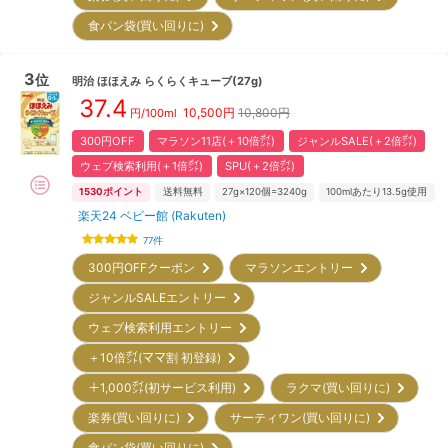
食パン袋(買い回りに)
3
位
明治
ほほえみ らくらくキューブ(27g)
37.4
10,500
円
10,800円
円/100ml
300円OFF
マラソン11店(＋10倍㌽)
ジャンルSALE(＋2倍㌽)
ウェブ検索利用(＋1倍㌽)
SPU(＋2倍㌽)
1530
ポイント
送料無料
27g×120個=3240g
100mlあたり13.5g使用
楽天24 ベビー館 (Rakuten)
77
件
300円OFFクーポン
マラソンエントリー
ジャンルSALEエントリー
ウェブ検索利用エントリー
＋10倍㌽(ママ割 初登録)
＋1,000㌽(初サービス利用)
ラクマ(買い回りに)
楽券(買い回りに)
サーティワン(買い回りに)
食パン袋(買い回りに)