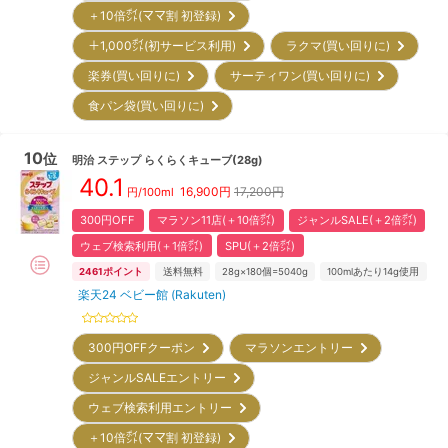
＋10倍㌽(ママ割 初登録)
＋1,000㌽(初サービス利用)
ラクマ(買い回りに)
楽券(買い回りに)
サーティワン(買い回りに)
食パン袋(買い回りに)
10
位
明治
ステップ らくらくキューブ(28g)
40.1
16,900
円
17,200円
円/100ml
300円OFF
マラソン11店(＋10倍㌽)
ジャンルSALE(＋2倍㌽)
ウェブ検索利用(＋1倍㌽)
SPU(＋2倍㌽)
2461
ポイント
送料無料
28g×180個=5040g
100mlあたり14g使用
楽天24 ベビー館 (Rakuten)
300円OFFクーポン
マラソンエントリー
ジャンルSALEエントリー
ウェブ検索利用エントリー
＋10倍㌽(ママ割 初登録)