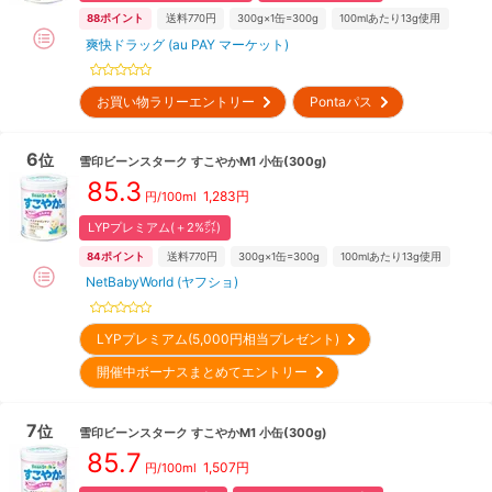
88
ポイント
送料770円
300g×1缶=300g
100mlあたり13g使用
爽快ドラッグ (au PAY マーケット)
お買い物ラリーエントリー
Pontaパス
6
位
雪印ビーンスターク
すこやかM1 小缶(300g)
85.3
1,283
円
円/100ml
LYPプレミアム(＋2%㌽)
84
ポイント
送料770円
300g×1缶=300g
100mlあたり13g使用
NetBabyWorld (ヤフショ)
LYPプレミアム(5,000円相当プレゼント)
開催中ボーナスまとめてエントリー
7
位
雪印ビーンスターク
すこやかM1 小缶(300g)
85.7
1,507
円
円/100ml