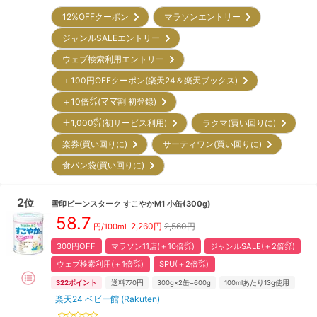
12%OFFクーポン
マラソンエントリー
ジャンルSALEエントリー
ウェブ検索利用エントリー
＋100円OFFクーポン(楽天24＆楽天ブックス)
＋10倍㌽(ママ割 初登録)
＋1,000㌽(初サービス利用)
ラクマ(買い回りに)
楽券(買い回りに)
サーティワン(買い回りに)
食パン袋(買い回りに)
2
位
雪印ビーンスターク
すこやかM1 小缶(300g)
58.7
2,260
円
2,560円
円/100ml
300円OFF
マラソン11店(＋10倍㌽)
ジャンルSALE(＋2倍㌽)
ウェブ検索利用(＋1倍㌽)
SPU(＋2倍㌽)
322
ポイント
送料770円
300g×2缶=600g
100mlあたり13g使用
楽天24 ベビー館 (Rakuten)