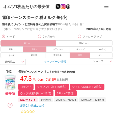
オムツ1枚あたりの最安値
雪印ビーンスターク 粉ミルク 缶(小)
割引後にポイントと送料を含めた実質価格で
100mlあたりを計算！
（本ページのリンクには広告が含まれています）
2026年8月6日
更新
すべて
0ヶ月から
フォローアップ
粉ミルク
液体ミルク
缶(大)
缶(小)
スティック
キューブ
つめかえ
すべて
和光堂
森永乳業
雪印
グリコ
キャンペーン情報
ショップ
絞り込み
1
位
雪印ビーンスターク
すこやかM1 小缶(300g)
47.3
7,815
円
8,880円
円/100ml
12%OFF
マラソン11店(＋10倍㌽)
ジャンルSALE(＋2倍㌽)
ウェブ検索利用(＋1倍㌽)
SPU(＋2倍㌽)
最安値
1267
ポイント
送料無料
300g×6缶=1800g
100mlあたり13g使用
楽天24 (Rakuten)