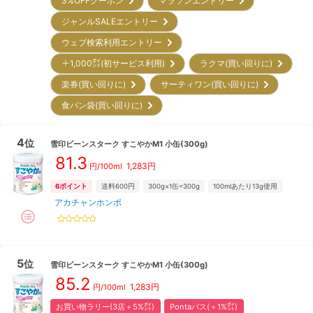
3%OFFクーポン
マラソンエントリー
ジャンルSALEエントリー
ウェブ検索利用エントリー
＋1,000㌽(初サービス利用)
ラクマ(買い回りに)
楽券(買い回りに)
サーティワン(買い回りに)
食パン袋(買い回りに)
4
位
雪印ビーンスターク
すこやかM1 小缶(300g)
81.3
1,283
円
円/100ml
6
ポイント
送料600円
300g×1缶=300g
100mlあたり13g使用
アカチャンホンポ
5
位
雪印ビーンスターク
すこやかM1 小缶(300g)
85.2
1,283
円
円/100ml
お買い物ラリー(3店＋5%㌽)
Pontaパス(＋1%㌽)