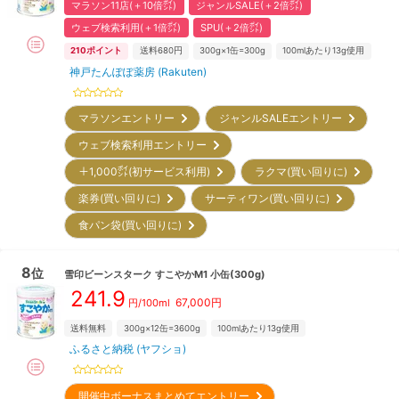
マラソン11店(＋10倍㌽)
ジャンルSALE(＋2倍㌽)
ウェブ検索利用(＋1倍㌽)
SPU(＋2倍㌽)
210
ポイント
送料680円
300g×1缶=300g
100mlあたり13g使用
神戸たんぽぽ薬房 (Rakuten)
マラソンエントリー
ジャンルSALEエントリー
ウェブ検索利用エントリー
＋1,000㌽(初サービス利用)
ラクマ(買い回りに)
楽券(買い回りに)
サーティワン(買い回りに)
食パン袋(買い回りに)
8
位
雪印ビーンスターク
すこやかM1 小缶(300g)
241.9
67,000
円
円/100ml
送料無料
300g×12缶=3600g
100mlあたり13g使用
ふるさと納税 (ヤフショ)
開催中ボーナスまとめてエントリー