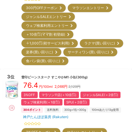
300円OFFクーポン
マラソンエントリー
ジャンルSALEエントリー
ウェブ検索利用エントリー
＋10倍㌽(ママ割 初登録)
＋1,000㌽(初サービス利用)
ラクマ(買い回りに)
楽券(買い回りに)
サーティワン(買い回りに)
食パン袋(買い回りに)
3
位
雪印ビーンスターク
すこやかM1 小缶(300g)
76.4
2,066
円
2,129円
円/100ml
3%OFF
マラソン11店(＋10倍㌽)
ジャンルSALE(＋2倍㌽)
ウェブ検索利用(＋1倍㌽)
SPU(＋2倍㌽)
304
ポイント
送料無料
300g×1缶=300g
100mlあたり13g使用
神戸たんぽぽ薬房 (Rakuten)