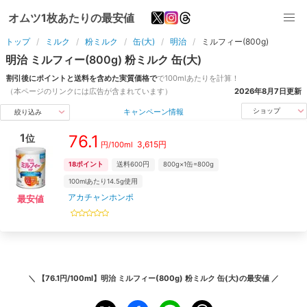
オムツ1枚あたりの最安値
トップ
ミルク
粉ミルク
缶(大)
明治
ミルフィー(800g)
明治
ミルフィー(800g)
粉ミルク
缶(大)
割引後にポイントと送料を含めた実質価格で
で
100ml
あたりを計算！
（本ページのリンクには広告が含まれています）
2026年8月7日
更新
キャンペーン情報
ショップ
絞り込み
1
76.1
位
3,615
円
円/
100ml
18
ポイント
送料600円
800g×1缶=800g
100mlあたり14.5g使用
アカチャンホンポ
最安値
＼
【76.1円/100ml】明治 ミルフィー(800g) 粉ミルク 缶(大)
の最安値 ／