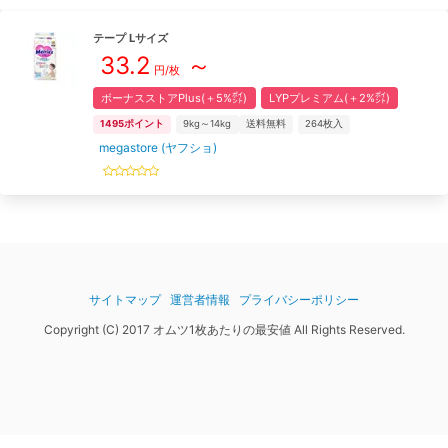
テープ
L
サイズ
33.2
～
円/枚
ボーナスストアPlus(＋5%㌽)
LYPプレミアム(＋2%㌽)
1495
ポイント
9kg～14kg
送料無料
264
枚入
megastore (ヤフショ)
サイトマップ
運営者情報
プライバシーポリシー
Copyright (C) 2017 オムツ1枚あたりの最安値 All Rights Reserved.