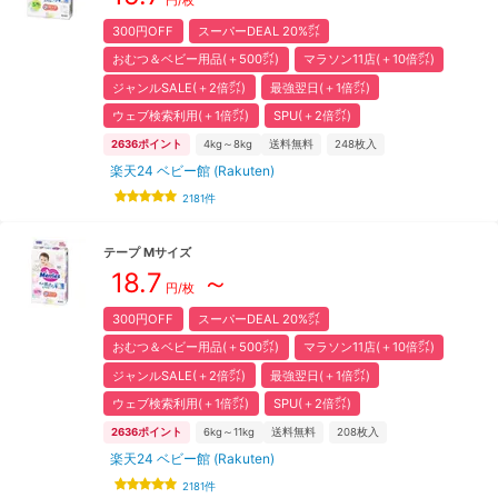
円/枚
300円OFF
スーパーDEAL 20%㌽
おむつ＆ベビー用品(＋500㌽)
マラソン11店(＋10倍㌽)
ジャンルSALE(＋2倍㌽)
最強翌日(＋1倍㌽)
ウェブ検索利用(＋1倍㌽)
SPU(＋2倍㌽)
2636
ポイント
4kg～8kg
送料無料
248
枚入
楽天24 ベビー館 (Rakuten)
2181
件
テープ
M
サイズ
18.7
～
円/枚
300円OFF
スーパーDEAL 20%㌽
おむつ＆ベビー用品(＋500㌽)
マラソン11店(＋10倍㌽)
ジャンルSALE(＋2倍㌽)
最強翌日(＋1倍㌽)
ウェブ検索利用(＋1倍㌽)
SPU(＋2倍㌽)
2636
ポイント
6kg～11kg
送料無料
208
枚入
楽天24 ベビー館 (Rakuten)
2181
件