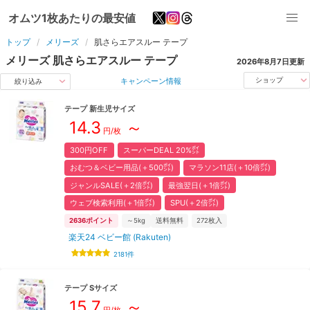
オムツ1枚あたりの最安値
トップ
メリーズ
肌さらエアスルー
テープ
メリーズ
肌さらエアスルー
テープ
2026年8月7日
更新
キャンペーン情報
ショップ
絞り込み
テープ
新生児
サイズ
14.3
～
円/枚
300円OFF
スーパーDEAL 20%㌽
おむつ＆ベビー用品(＋500㌽)
マラソン11店(＋10倍㌽)
ジャンルSALE(＋2倍㌽)
最強翌日(＋1倍㌽)
ウェブ検索利用(＋1倍㌽)
SPU(＋2倍㌽)
2636
ポイント
～5kg
送料無料
272
枚入
楽天24 ベビー館 (Rakuten)
2181
件
テープ
S
サイズ
15.7
～