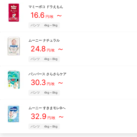
マミーポコ
ドラえもん
16.6
～
円/枚
パンツ
4kg～9kg
ムーニー
ナチュラル
24.8
～
円/枚
パンツ
4kg～8kg
パンパース
さらさらケア
30.3
～
円/枚
パンツ
4kg～8kg
ムーニー
すきまモレ0へ
32.9
～
円/枚
パンツ
4kg～8kg