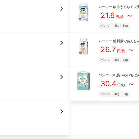
ムーニー
ゆるうんちモレ
21.6
～
円/枚
パンツ
4kg～8kg
ムーニー
低刺激であんし
26.7
～
円/枚
パンツ
4kg～8kg
パンパース
肌へのいちば
30.4
～
円/枚
パンツ
4kg～8kg