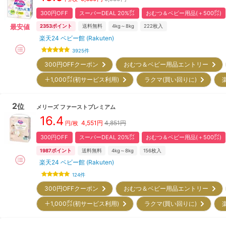
300円OFF
スーパーDEAL 20%㌽
おむつ＆ベビー用品(＋500㌽)
最安値
2353
ポイント
送料無料
4kg～8kg
222
枚入
楽天24 ベビー館 (Rakuten)
3925
件
300円OFFクーポン
おむつ＆ベビー用品エントリー
＋1,000㌽(初サービス利用)
ラクマ(買い回りに)
2
位
メリーズ
ファーストプレミアム
16.4
4,551
円
4,851円
円/枚
300円OFF
スーパーDEAL 20%㌽
おむつ＆ベビー用品(＋500㌽)
1987
ポイント
送料無料
4kg～8kg
156
枚入
楽天24 ベビー館 (Rakuten)
124
件
300円OFFクーポン
おむつ＆ベビー用品エントリー
＋1,000㌽(初サービス利用)
ラクマ(買い回りに)