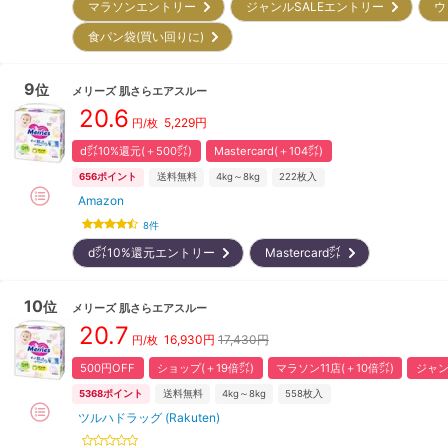
マラソンエントリー
ジャンルSALEエントリー
ウ
食パン袋(買い回りに)
9
位
メリーズ
肌さらエアスルー
20.6
5,229
円
円/枚
d㌽10%還元(＋500㌽)
Mastercard(＋104㌽)
656
ポイント
送料無料
4kg～8kg
222
枚入
Amazon
8
件
d㌽10%還元エントリー
Mastercard㌽
10
位
メリーズ
肌さらエアスルー
20.7
16,930
円
17,430円
円/枚
500円OFF
ショップ(＋19倍㌽)
マラソン11店(＋10倍㌽)
ジャン
5368
ポイント
送料無料
4kg～8kg
558
枚入
ツルハドラッグ (Rakuten)