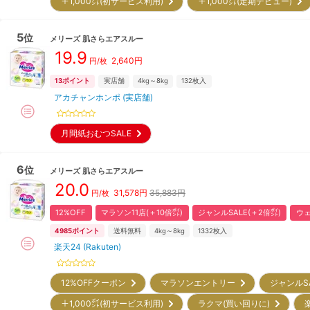
＋1,000㌽(初サービス利用)
＋1,000㌽(定期デビュー)
5
位
メリーズ
肌さらエアスルー
19.9
2,640
円
円/枚
13
ポイント
実店舗
4kg～8kg
132
枚入
アカチャンホンポ (実店舗)
月間紙おむつSALE
6
位
メリーズ
肌さらエアスルー
20.0
31,578
円
35,883円
円/枚
12%OFF
マラソン11店(＋10倍㌽)
ジャンルSALE(＋2倍㌽)
ウェ
4985
ポイント
送料無料
4kg～8kg
1332
枚入
楽天24 (Rakuten)
12%OFFクーポン
マラソンエントリー
ジャンルS
＋1,000㌽(初サービス利用)
ラクマ(買い回りに)