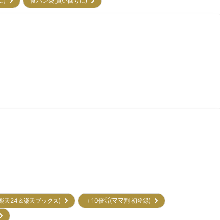
に)
食パン袋(買い回りに)
(楽天24＆楽天ブックス)
＋10倍㌽(ママ割 初登録)
)