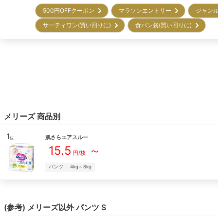
500円OFFクーポン
マラソンエントリー
ジャンル
サーティワン(買い回りに)
食パン袋(買い回りに)
メリーズ
商品別
1
肌さらエアスルー
位
15.5
～
円/枚
パンツ
4kg～8kg
(参考)
メリーズ
以外
パンツ
S