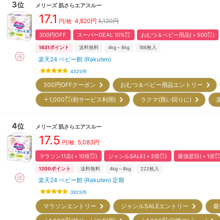
3
位
メリーズ
肌さらエアスルー
17.1
4,820
円
5,120円
円/枚
300円OFF
スーパーDEAL 10%㌽
おむつ＆ベビー用品(＋500㌽)
1631
ポイント
送料無料
4kg～8kg
186
枚入
楽天24 ベビー館 (Rakuten)
4325
件
300円OFFクーポン
おむつ＆ベビー用品エントリー
＋1,000㌽(初サービス利用)
ラクマ(買い回りに)
4
位
メリーズ
肌さらエアスルー
17.5
5,083
円
円/枚
マラソン11店(＋10倍㌽)
ジャンルSALE(＋2倍㌽)
最強翌日(＋1倍㌽
1200
ポイント
送料無料
4kg～8kg
222
枚入
楽天24 ベビー館 (Rakuten) 定期
3925
件
マラソンエントリー
ジャンルSALEエントリー
最