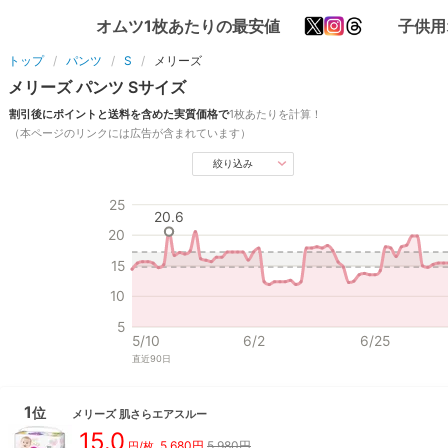
オムツ1枚あたりの最安値
子供用
トップ
パンツ
S
メリーズ
メリーズ
パンツ
S
サイズ
割引後にポイントと送料を含めた実質価格で
1枚あたりを計算！
（本ページのリンクには広告が含まれています）
絞り込み
25
20.6
20
15
10
5
5/10
6/2
6/25
直近
90
日
1
位
メリーズ
肌さらエアスルー
15.0
5,680
円
5,980円
円/枚