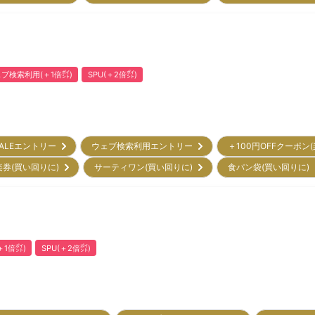
ブ検索利用(＋1倍㌽)
SPU(＋2倍㌽)
ALEエントリー
ウェブ検索利用エントリー
＋100円OFFクーポン
楽券(買い回りに)
サーティワン(買い回りに)
食パン袋(買い回りに
1倍㌽)
SPU(＋2倍㌽)