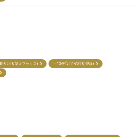
(楽天24＆楽天ブックス)
＋10倍㌽(ママ割 初登録)
)