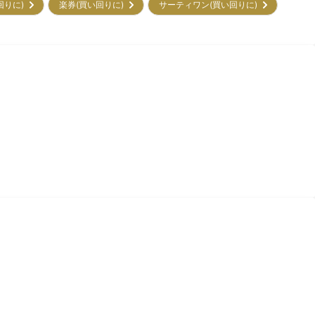
回りに)
楽券(買い回りに)
サーティワン(買い回りに)