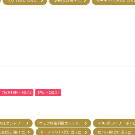
ラクマ(買い回りに)
楽券(買い回りに)
サーティワン(買い回り
ブ検索利用(＋1倍㌽)
SPU(＋2倍㌽)
ALEエントリー
ウェブ検索利用エントリー
＋100円OFFクーポン
楽券(買い回りに)
サーティワン(買い回りに)
食パン袋(買い回りに