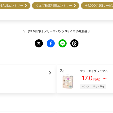
SALEエントリー
ウェブ検索利用エントリー
＋1,000㌽(初サー
＼
【15.0円/枚】メリーズ パンツ Sサイズ
の最安値 ／
2
ファーストプレミアム
位
17.0
～
円/枚
パンツ
4kg～8kg