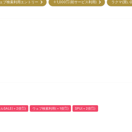
ェブ検索利用エントリー
＋1,000㌽(初サービス利用)
ラクマ(買い
ルSALE(＋2倍㌽)
ウェブ検索利用(＋1倍㌽)
SPU(＋2倍㌽)