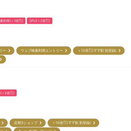
索利用(＋1倍㌽)
SPU(＋2倍㌽)
トリー
ウェブ検索利用エントリー
＋10倍㌽(ママ割 初登録)
)
U(＋2倍㌽)
ー
定期3ショップ
＋10倍㌽(ママ割 初登録)