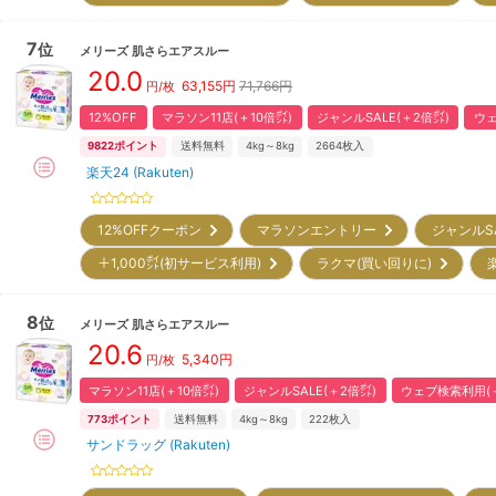
7
位
メリーズ
肌さらエアスルー
20.0
63,155
円
71,766円
円/枚
12%OFF
マラソン11店(＋10倍㌽)
ジャンルSALE(＋2倍㌽)
ウェ
9822
ポイント
送料無料
4kg～8kg
2664
枚入
楽天24 (Rakuten)
12%OFFクーポン
マラソンエントリー
ジャンルS
＋1,000㌽(初サービス利用)
ラクマ(買い回りに)
8
位
メリーズ
肌さらエアスルー
20.6
5,340
円
円/枚
マラソン11店(＋10倍㌽)
ジャンルSALE(＋2倍㌽)
ウェブ検索利用(＋
773
ポイント
送料無料
4kg～8kg
222
枚入
サンドラッグ (Rakuten)