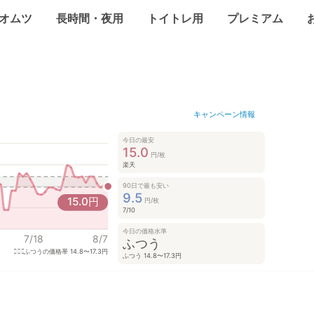
オムツ
長時間・夜用
トイトレ用
プレミアム
キャンペーン情報
今日の最安
15.0
円/枚
楽天
90日で最も安い
9.5
15.0
円
円/枚
7/10
今日の価格水準
7/18
8/7
ふつう
ふつうの価格帯
14.8〜17.3円
ふつう 14.8〜17.3円