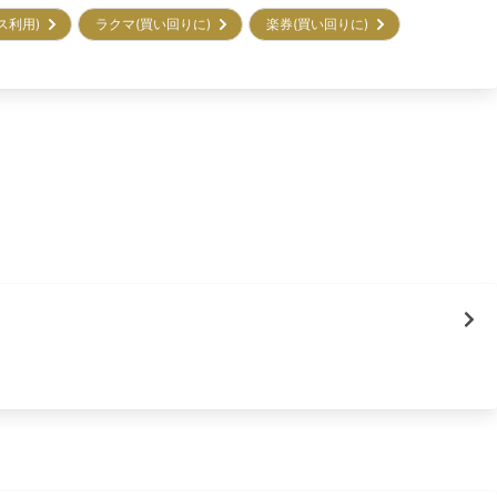
ビス利用)
ラクマ(買い回りに)
楽券(買い回りに)