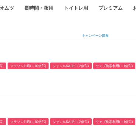
オムツ
長時間・夜用
トイトレ用
プレミアム
キャンペーン情報
㌽)
マラソン11店(＋10倍㌽)
ジャンルSALE(＋2倍㌽)
ウェブ検索利用(＋1倍㌽)
㌽)
マラソン11店(＋10倍㌽)
ジャンルSALE(＋2倍㌽)
ウェブ検索利用(＋1倍㌽)