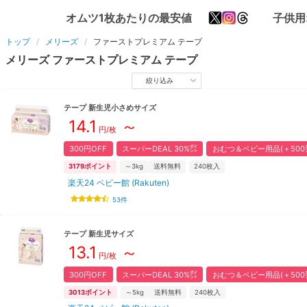
オムツ1枚あたりの最安値
子供用
トップ
メリーズ
ファーストプレミアム
テープ
メリーズ
ファーストプレミアム
テープ
絞り込み
テープ
新生児小さめ
サイズ
14.1
～
円/枚
300円OFF
スーパーDEAL 30%㌽
おむつ＆ベビー用品(＋500
3179
ポイント
～3kg
送料無料
240
枚入
楽天24 ベビー館 (Rakuten)
53
件
テープ
新生児
サイズ
13.1
～
円/枚
300円OFF
スーパーDEAL 30%㌽
おむつ＆ベビー用品(＋500
3013
ポイント
～5kg
送料無料
240
枚入