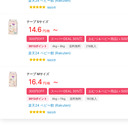
楽天24 ベビー館 (Rakuten)
1865
件
テープ
S
サイズ
14.6
～
円/枚
300円OFF
スーパーDEAL 30%㌽
おむつ＆ベビー用品(＋500
3013
ポイント
4kg～8kg
送料無料
216
枚入
楽天24 ベビー館 (Rakuten)
1865
件
テープ
M
サイズ
16.4
～
円/枚
300円OFF
スーパーDEAL 30%㌽
おむつ＆ベビー用品(＋500
3013
ポイント
6kg～11kg
送料無料
192
枚入
楽天24 ベビー館 (Rakuten)
1865
件