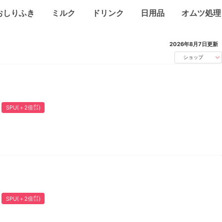
おしりふき
ミルク
ドリンク
日用品
オムツ処理
2026年8月7日
更新
ショップ
SPU(＋2倍㌽)
SPU(＋2倍㌽)