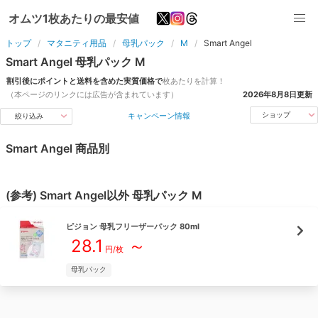
オムツ1枚あたりの最安値
トップ
マタニティ用品
母乳パック
M
Smart Angel
Smart Angel
母乳パック
M
割引後にポイントと送料を含めた実質価格で
枚
あたりを計算！
（本ページのリンクには広告が含まれています）
2026年8月8日
更新
キャンペーン情報
ショップ
絞り込み
Smart Angel
商品別
(参考)
Smart Angel
以外
母乳パック
M
ピジョン
母乳フリーザーパック 80ml
28.1
～
円/
枚
母乳パック