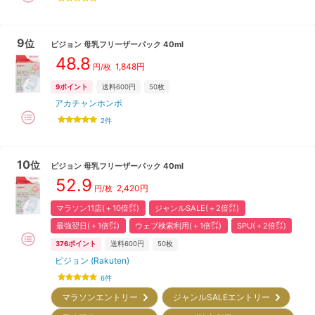
9
位
ピジョン
母乳フリーザーパック 40ml
48.8
1,848
円
円/枚
9
ポイント
送料600円
50枚
アカチャンホンポ
2
件
10
位
ピジョン
母乳フリーザーパック 40ml
52.9
2,420
円
円/枚
マラソン11店(＋10倍㌽)
ジャンルSALE(＋2倍㌽)
最強翌日(＋1倍㌽)
ウェブ検索利用(＋1倍㌽)
SPU(＋2倍㌽)
376
ポイント
送料600円
50枚
ピジョン (Rakuten)
6
件
マラソンエントリー
ジャンルSALEエントリー