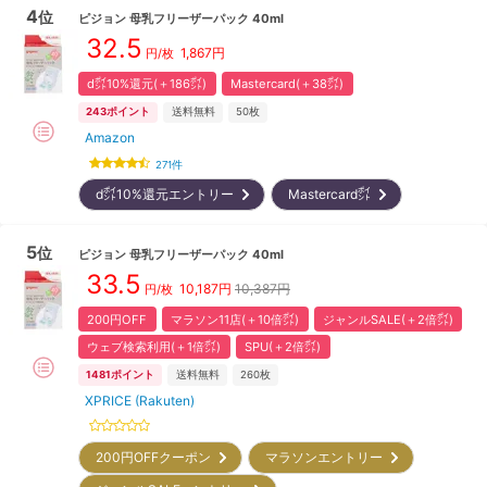
4
位
ピジョン
母乳フリーザーパック 40ml
32.5
1,867
円
円/枚
d㌽10%還元(＋186㌽)
Mastercard(＋38㌽)
243
ポイント
送料無料
50枚
Amazon
271
件
d㌽10%還元エントリー
Mastercard㌽
5
位
ピジョン
母乳フリーザーパック 40ml
33.5
10,187
円
10,387円
円/枚
200円OFF
マラソン11店(＋10倍㌽)
ジャンルSALE(＋2倍㌽)
ウェブ検索利用(＋1倍㌽)
SPU(＋2倍㌽)
1481
ポイント
送料無料
260枚
XPRICE (Rakuten)
200円OFFクーポン
マラソンエントリー