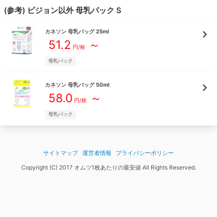
(参考)
ピジョン
以外
母乳パック
S
カネソン
母乳バッグ 25ml
51.2
～
円/
枚
母乳パック
カネソン
母乳バッグ 50ml
58.0
～
円/
枚
母乳パック
サイトマップ
運営者情報
プライバシーポリシー
Copyright (C) 2017 オムツ1枚あたりの最安値 All Rights Reserved.