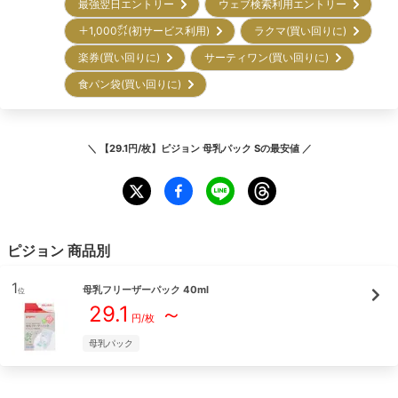
最強翌日エントリー
ウェブ検索利用エントリー
＋1,000㌽(初サービス利用)
ラクマ(買い回りに)
楽券(買い回りに)
サーティワン(買い回りに)
食パン袋(買い回りに)
＼
【29.1円/枚】ピジョン 母乳パック S
の最安値 ／
ピジョン
商品別
1
母乳フリーザーパック 40ml
位
29.1
～
円/
枚
母乳パック