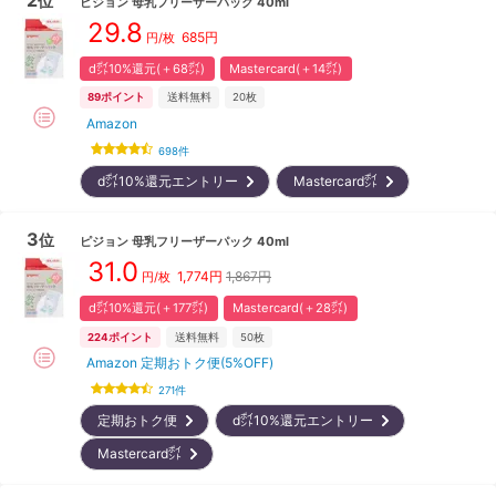
位
ピジョン
母乳フリーザーパック 40ml
29.8
685
円
円/枚
d㌽10%還元(＋68㌽)
Mastercard(＋14㌽)
89
ポイント
送料無料
20枚
Amazon
698
件
d㌽10%還元エントリー
Mastercard㌽
3
位
ピジョン
母乳フリーザーパック 40ml
31.0
1,774
円
1,867円
円/枚
d㌽10%還元(＋177㌽)
Mastercard(＋28㌽)
224
ポイント
送料無料
50枚
Amazon 定期おトク便(5%OFF)
271
件
定期おトク便
d㌽10%還元エントリー
Mastercard㌽