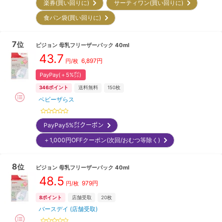
楽券(買い回りに)
サーティワン(買い回りに)
食パン袋(買い回りに)
7
位
ピジョン
母乳フリーザーパック 40ml
43.7
6,897
円
円/枚
PayPay(＋5%㌽)
346
ポイント
送料無料
150枚
ベビーザらス
PayPay5%㌽クーポン
＋1,000円OFFクーポン(次回/おむつ等除く)
8
位
ピジョン
母乳フリーザーパック 40ml
48.5
979
円
円/枚
8
ポイント
店舗受取
20枚
バースデイ (店舗受取)