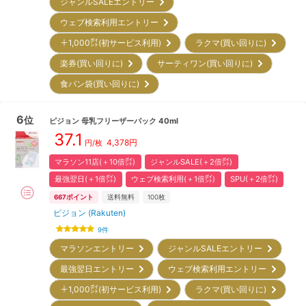
ジャンルSALEエントリー
ウェブ検索利用エントリー
＋1,000㌽(初サービス利用)
ラクマ(買い回りに)
楽券(買い回りに)
サーティワン(買い回りに)
食パン袋(買い回りに)
6
位
ピジョン
母乳フリーザーパック 40ml
37.1
4,378
円
円/枚
マラソン11店(＋10倍㌽)
ジャンルSALE(＋2倍㌽)
最強翌日(＋1倍㌽)
ウェブ検索利用(＋1倍㌽)
SPU(＋2倍㌽)
667
ポイント
送料無料
100枚
ピジョン (Rakuten)
9
件
マラソンエントリー
ジャンルSALEエントリー
最強翌日エントリー
ウェブ検索利用エントリー
＋1,000㌽(初サービス利用)
ラクマ(買い回りに)