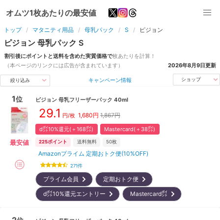
オムツ1枚あたりの最安値
トップ
マタニティ用品
母乳パック
S
ピジョン
ピジョン
母乳パック
S
割引後にポイントと送料を含めた実質価格で
枚
あたりを計算！
（本ページのリンクには広告が含まれています）
2026年8月9日
更新
キャンペーン情報
ショップ
絞り込み
1
位
ピジョン
母乳フリーザーパック 40ml
29.1
1,680
円
1,867円
円/枚
d㌽10%還元(＋168㌽)
Mastercard(＋38㌽)
最安値
225
ポイント
送料無料
50枚
Amazonプライム 定期おトク便(10%OFF)
271
件
プライム会員
定期おトク便
d㌽10%還元エントリー
Mastercard㌽
2