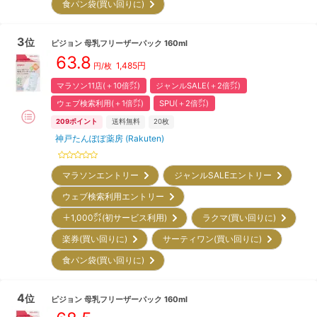
食パン袋(買い回りに)
3
位
ピジョン
母乳フリーザーパック 160ml
63.8
1,485
円
円/枚
マラソン11店(＋10倍㌽)
ジャンルSALE(＋2倍㌽)
ウェブ検索利用(＋1倍㌽)
SPU(＋2倍㌽)
209
ポイント
送料無料
20枚
神戸たんぽぽ薬房 (Rakuten)
マラソンエントリー
ジャンルSALEエントリー
ウェブ検索利用エントリー
＋1,000㌽(初サービス利用)
ラクマ(買い回りに)
楽券(買い回りに)
サーティワン(買い回りに)
食パン袋(買い回りに)
4
位
ピジョン
母乳フリーザーパック 160ml