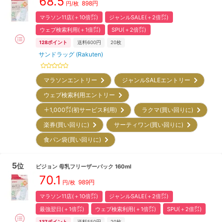
68.5
898
円
円/枚
マラソン11店(＋10倍㌽)
ジャンルSALE(＋2倍㌽)
ウェブ検索利用(＋1倍㌽)
SPU(＋2倍㌽)
128
ポイント
送料600円
20枚
サンドラッグ (Rakuten)
マラソンエントリー
ジャンルSALEエントリー
ウェブ検索利用エントリー
＋1,000㌽(初サービス利用)
ラクマ(買い回りに)
楽券(買い回りに)
サーティワン(買い回りに)
食パン袋(買い回りに)
5
位
ピジョン
母乳フリーザーパック 160ml
70.1
989
円
円/枚
マラソン11店(＋10倍㌽)
ジャンルSALE(＋2倍㌽)
最強翌日(＋1倍㌽)
ウェブ検索利用(＋1倍㌽)
SPU(＋2倍㌽)
137
ポイント
送料550円
20枚