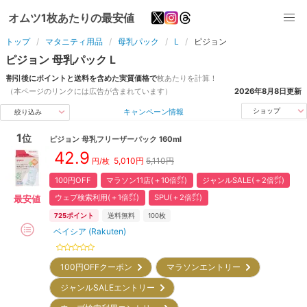
オムツ1枚あたりの最安値
トップ
マタニティ用品
母乳パック
L
ピジョン
ピジョン
母乳パック
L
割引後にポイントと送料を含めた実質価格で
枚
あたりを計算！
（本ページのリンクには広告が含まれています）
2026年8月8日
更新
キャンペーン情報
ショップ
絞り込み
1
位
ピジョン
母乳フリーザーパック 160ml
42.9
5,010
円
5,110円
円/枚
100円OFF
マラソン11店(＋10倍㌽)
ジャンルSALE(＋2倍㌽)
ウェブ検索利用(＋1倍㌽)
SPU(＋2倍㌽)
最安値
725
ポイント
送料無料
100枚
ベイシア (Rakuten)
100円OFFクーポン
マラソンエントリー
ジャンルSALEエントリー