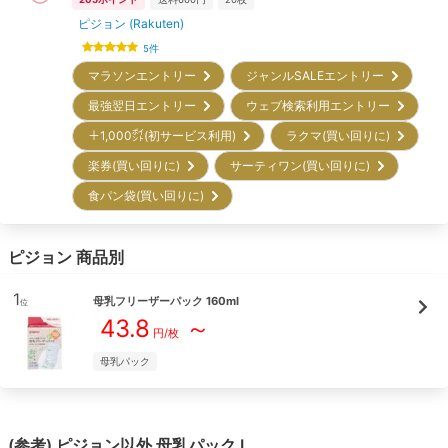
ピジョン (Rakuten)
5
件
マラソンエントリー
ジャンルSALEエントリー
最強翌日エントリー
ウェブ検索利用エントリー
＋1,000㌽(初サービス利用)
ラクマ(買い回りに)
楽券(買い回りに)
サーティワン(買い回りに)
食パン袋(買い回りに)
ピジョン
商品別
1
母乳フリーザーパック 160ml
位
43.8
～
円/
枚
母乳パック
(参考)
ピジョン
以外
母乳パック
L