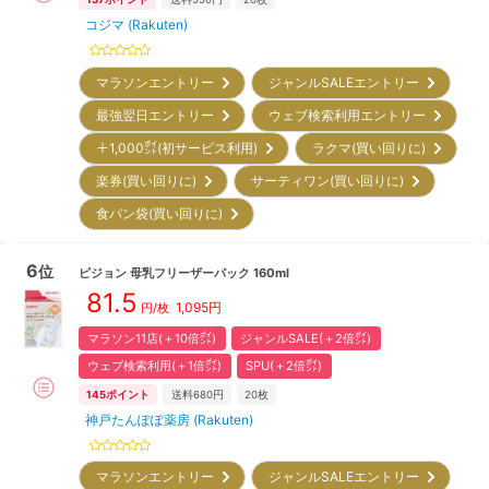
コジマ (Rakuten)
マラソンエントリー
ジャンルSALEエントリー
最強翌日エントリー
ウェブ検索利用エントリー
＋1,000㌽(初サービス利用)
ラクマ(買い回りに)
楽券(買い回りに)
サーティワン(買い回りに)
食パン袋(買い回りに)
6
位
ピジョン
母乳フリーザーパック 160ml
81.5
1,095
円
円/枚
マラソン11店(＋10倍㌽)
ジャンルSALE(＋2倍㌽)
ウェブ検索利用(＋1倍㌽)
SPU(＋2倍㌽)
145
ポイント
送料680円
20枚
神戸たんぽぽ薬房 (Rakuten)
マラソンエントリー
ジャンルSALEエントリー