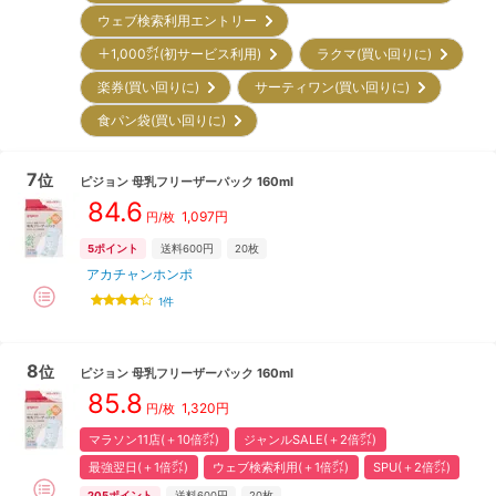
ウェブ検索利用エントリー
＋1,000㌽(初サービス利用)
ラクマ(買い回りに)
楽券(買い回りに)
サーティワン(買い回りに)
食パン袋(買い回りに)
7
位
ピジョン
母乳フリーザーパック 160ml
84.6
1,097
円
円/枚
5
ポイント
送料600円
20枚
アカチャンホンポ
1
件
8
位
ピジョン
母乳フリーザーパック 160ml
85.8
1,320
円
円/枚
マラソン11店(＋10倍㌽)
ジャンルSALE(＋2倍㌽)
最強翌日(＋1倍㌽)
ウェブ検索利用(＋1倍㌽)
SPU(＋2倍㌽)
205
ポイント
送料600円
20枚