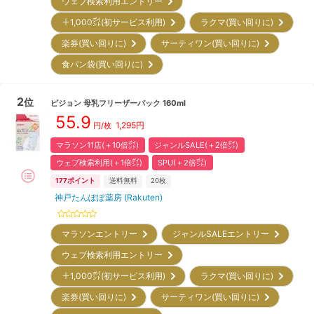
ウェブ検索利用エントリー
＋1,000㌽(初サービス利用)
ラクマ(買い回りに)
楽券(買い回りに)
サーティワン(買い回りに)
食パン袋(買い回りに)
2
位
ピジョン
母乳フリーザーパック 160ml
55.9
1,295
円
円/枚
マラソン11店(＋10倍㌽)
ジャンルSALE(＋2倍㌽)
ウェブ検索利用(＋1倍㌽)
SPU(＋2倍㌽)
177
ポイント
送料無料
20枚
神戸たんぽぽ薬房 (Rakuten)
マラソンエントリー
ジャンルSALEエントリー
ウェブ検索利用エントリー
＋1,000㌽(初サービス利用)
ラクマ(買い回りに)
楽券(買い回りに)
サーティワン(買い回りに)