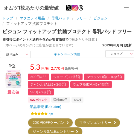
オムツ1枚あたりの最安値
トップ
マタニティ用品
母乳パッド
フリー
ピジョン
フィットアップ 抗菌プロテクト
ピジョン
フィットアップ 抗菌プロテクト
母乳パッド
フリー
割引後にポイントと送料を含めた実質価格で
で
枚
あたりを計算！
（本ページのリンクには広告が含まれています）
2026年8月8日
更新
キャンペーン情報
ショップ
絞り込み
1
5.3
位
2,770
円
2,970円
円/
枚
200円OFF
ショップ(＋1倍㌽)
マラソン11店(＋10倍㌽)
ジャンルSALE(＋2倍㌽)
ウェブ検索利用(＋1倍㌽)
SPU(＋2倍㌽)
最安値
427
ポイント
送料880円
102枚
景品販売 (Rakuten)
1
件
200円OFFクーポン
マラソンエントリー
ジャンルSALEエントリー