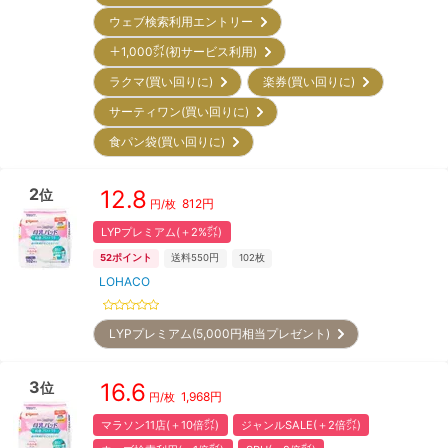
ウェブ検索利用エントリー
＋1,000㌽(初サービス利用)
ラクマ(買い回りに)
楽券(買い回りに)
サーティワン(買い回りに)
食パン袋(買い回りに)
2
12.8
位
812
円
円/
枚
LYPプレミアム(＋2%㌽)
52
ポイント
送料550円
102枚
LOHACO
LYPプレミアム(5,000円相当プレゼント)
3
16.6
位
1,968
円
円/
枚
マラソン11店(＋10倍㌽)
ジャンルSALE(＋2倍㌽)