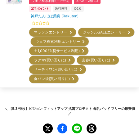
ウェブ検索利用(＋1倍㌽)
SPU(＋2倍㌽)
274
ポイント
送料無料
102枚
神戸たんぽぽ薬房 (Rakuten)
マラソンエントリー
ジャンルSALEエントリー
ウェブ検索利用エントリー
＋1,000㌽(初サービス利用)
ラクマ(買い回りに)
楽券(買い回りに)
サーティワン(買い回りに)
食パン袋(買い回りに)
＼
【5.3円/枚】ピジョン フィットアップ 抗菌プロテクト 母乳パッド フリー
の最安値
／