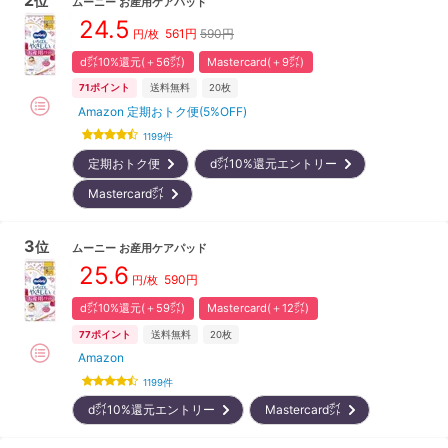
位
ムーニー
お産用ケアパッド
24.5
561
円
590円
円/枚
d㌽10%還元(＋56㌽)
Mastercard(＋9㌽)
71
ポイント
送料無料
20枚
Amazon 定期おトク便(5%OFF)
1199
件
定期おトク便
d㌽10%還元エントリー
Mastercard㌽
3
位
ムーニー
お産用ケアパッド
25.6
590
円
円/枚
d㌽10%還元(＋59㌽)
Mastercard(＋12㌽)
77
ポイント
送料無料
20枚
Amazon
1199
件
d㌽10%還元エントリー
Mastercard㌽