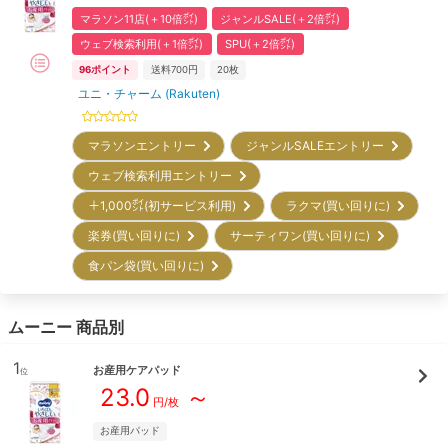
マラソン11店(＋10倍㌽)
ジャンルSALE(＋2倍㌽)
ウェブ検索利用(＋1倍㌽)
SPU(＋2倍㌽)
96
ポイント
送料700円
20枚
ユニ・チャーム (Rakuten)
マラソンエントリー
ジャンルSALEエントリー
ウェブ検索利用エントリー
＋1,000㌽(初サービス利用)
ラクマ(買い回りに)
楽券(買い回りに)
サーティワン(買い回りに)
食パン袋(買い回りに)
ムーニー
商品別
1
お産用ケアパッド
位
23.0
～
円/
枚
お産用パッド