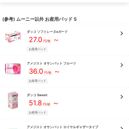
(参考)
ムーニー
以外
お産用パッド
S
ダッコ
ソフトレーヌαガード
27.0
～
円/
枚
お産用パッド
アメジスト
オサンパット フルーツ
36.0
～
円/
枚
お産用パッド
ダッコ
Sweet
51.8
～
円/
枚
お産用パッド
アメジスト
オサンパット ロイヤルギャザータイプ