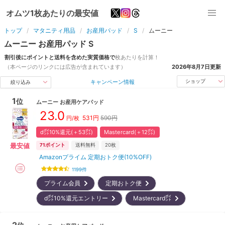
オムツ1枚あたりの最安値
トップ
マタニティ用品
お産用パッド
S
ムーニー
ムーニー
お産用パッド
S
割引後にポイントと送料を含めた実質価格で
枚
あたりを計算！
（本ページのリンクには広告が含まれています）
2026年8月7日
更新
キャンペーン情報
ショップ
絞り込み
1
位
ムーニー
お産用ケアパッド
23.0
531
円
590円
円/枚
d㌽10%還元(＋53㌽)
Mastercard(＋12㌽)
最安値
71
ポイント
送料無料
20枚
Amazonプライム 定期おトク便(10%OFF)
1199
件
プライム会員
定期おトク便
d㌽10%還元エントリー
Mastercard㌽
2