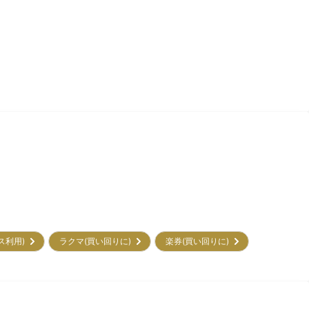
ビス利用)
ラクマ(買い回りに)
楽券(買い回りに)