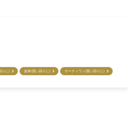
回りに)
楽券(買い回りに)
サーティワン(買い回りに)