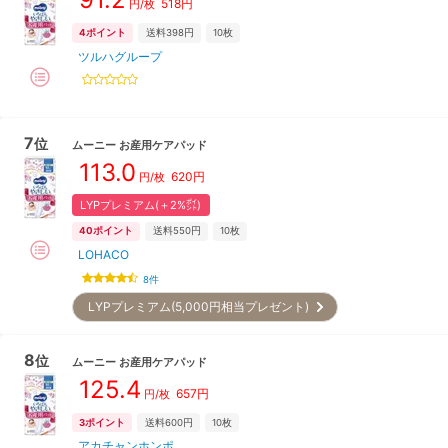
518
円
円/枚
4
ポイント
送料398円
10枚
ツルハグループ
7
位
ムーニー
お産用ケアパッド
113.0
620
円
円/枚
LYPプレミアム(＋2%㌽)
40
ポイント
送料550円
10枚
LOHACO
8
件
LYPプレミアム(5,000円相当プレゼント)
8
位
ムーニー
お産用ケアパッド
125.4
657
円
円/枚
3
ポイント
送料600円
10枚
アカチャンホンポ