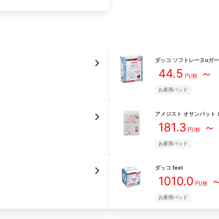
ダッコ
ソフトレーヌαガ
44.5
～
円/
枚
お産用パッド
アメジスト
オサンパット 
181.3
～
円/
枚
お産用パッド
ダッコ
feel
1010.0
円/
枚
お産用パッド