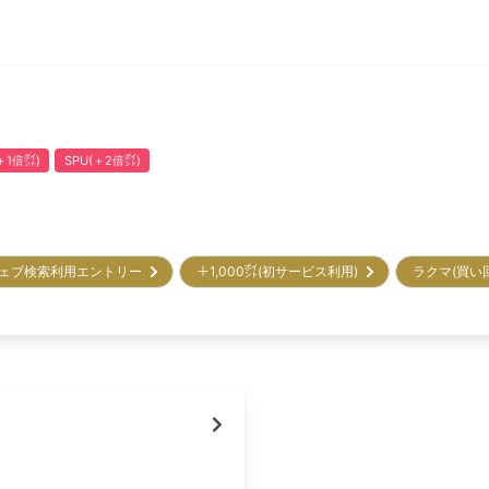
1倍㌽)
SPU(＋2倍㌽)
ェブ検索利用エントリー
＋1,000㌽(初サービス利用)
ラクマ(買い