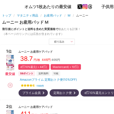
オムツ1枚あたりの最安値
子供用
トップ
マタニティ用品
お産用パッド
M
ムーニー
ムーニー
お産用パッド
M
割引後にポイントと送料を含めた実質価格で
枚
あたりを計算！
（本ページのリンクには広告が含まれています）
絞り込み
1
位
ムーニー
お産用ケアパッド
38.7
446
円
495円
円/枚
d㌽10%還元(＋44㌽)
Mastercard(＋10㌽)
最安値
59
ポイント
送料無料
10枚
Amazonプライム 定期おトク便(10%OFF)
1199
件
プライム会員
定期おトク便
d㌽10%還元エント
2
位
ムーニー
お産用ケアパッド
41.1