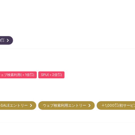
ard㌽
ウェブ検索利用(＋1倍㌽)
SPU(＋2倍㌽)
SALEエントリー
ウェブ検索利用エントリー
＋1,000㌽(初サー