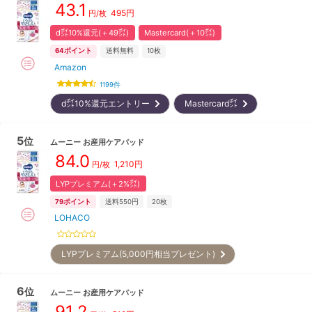
43.1
495
円
円/枚
d㌽10%還元(＋49㌽)
Mastercard(＋10㌽)
64
ポイント
送料無料
10枚
Amazon
1199
件
d㌽10%還元エントリー
Mastercard㌽
5
位
ムーニー
お産用ケアパッド
84.0
1,210
円
円/枚
LYPプレミアム(＋2%㌽)
79
ポイント
送料550円
20枚
LOHACO
LYPプレミアム(5,000円相当プレゼント)
6
位
ムーニー
お産用ケアパッド
91.2