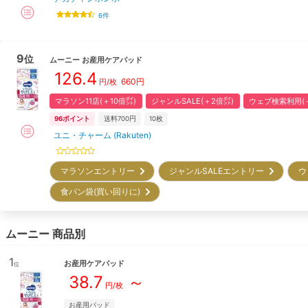
6
件
9
位
ムーニー
お産用ケアパッド
126.4
660
円
円/枚
マラソン11店(＋10倍㌽)
ジャンルSALE(＋2倍㌽)
ウェブ検索利用(＋
96
ポイント
送料700円
10枚
ユニ・チャーム (Rakuten)
マラソンエントリー
ジャンルSALEエントリー
ウ
食パン袋(買い回りに)
ムーニー
商品別
1
お産用ケアパッド
位
38.7
～
円/
枚
お産用パッド