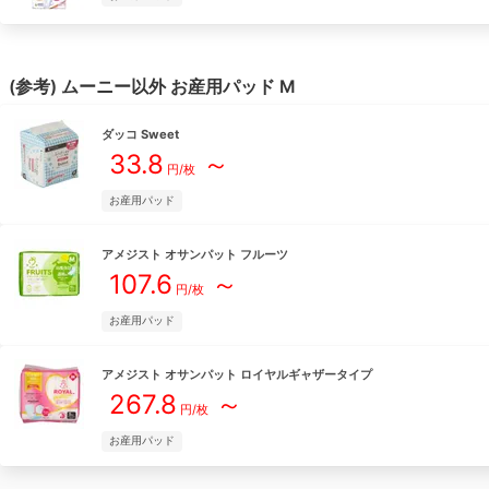
(参考)
ムーニー
以外
お産用パッド
M
ダッコ
Sweet
33.8
～
円/
枚
お産用パッド
アメジスト
オサンパット フルーツ
107.6
～
円/
枚
お産用パッド
アメジスト
オサンパット ロイヤルギャザータイプ
267.8
～
円/
枚
お産用パッド