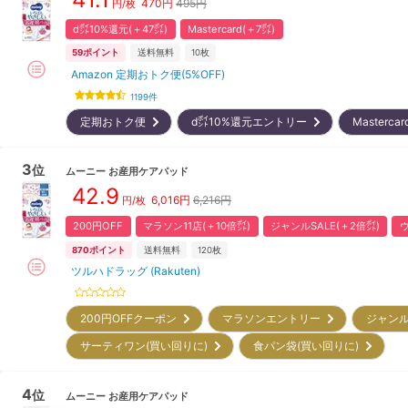
470
円
495円
円/枚
d㌽10%還元(＋47㌽)
Mastercard(＋7㌽)
59
ポイント
送料無料
10枚
Amazon 定期おトク便(5%OFF)
1199
件
定期おトク便
d㌽10%還元エントリー
Masterc
3
位
ムーニー
お産用ケアパッド
42.9
6,016
円
6,216円
円/枚
200円OFF
マラソン11店(＋10倍㌽)
ジャンルSALE(＋2倍㌽)
870
ポイント
送料無料
120枚
ツルハドラッグ (Rakuten)
200円OFFクーポン
マラソンエントリー
ジャンル
サーティワン(買い回りに)
食パン袋(買い回りに)
4
位
ムーニー
お産用ケアパッド