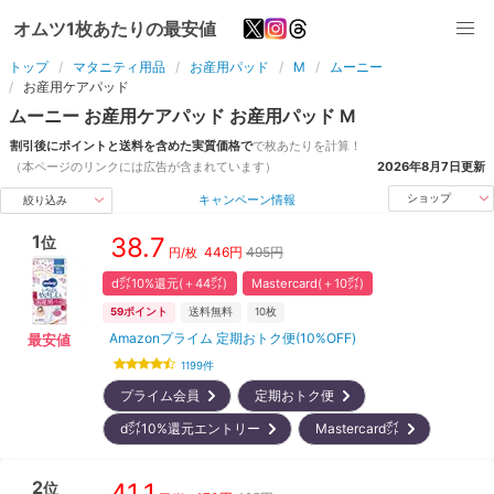
オムツ1枚あたりの最安値
トップ
マタニティ用品
お産用パッド
M
ムーニー
お産用ケアパッド
ムーニー
お産用ケアパッド
お産用パッド
M
割引後にポイントと送料を含めた実質価格で
で
枚
あたりを計算！
（本ページのリンクには広告が含まれています）
2026年8月7日
更新
キャンペーン情報
ショップ
絞り込み
1
38.7
位
446
円
495円
円/
枚
d㌽10%還元(＋44㌽)
Mastercard(＋10㌽)
59
ポイント
送料無料
10枚
Amazonプライム 定期おトク便(10%OFF)
最安値
1199
件
プライム会員
定期おトク便
d㌽10%還元エントリー
Mastercard㌽
2
41.1
位