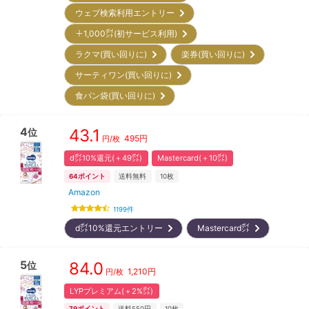
ウェブ検索利用エントリー
＋1,000㌽(初サービス利用)
ラクマ(買い回りに)
楽券(買い回りに)
サーティワン(買い回りに)
食パン袋(買い回りに)
4
43.1
位
495
円
円/
枚
d㌽10%還元(＋49㌽)
Mastercard(＋10㌽)
64
ポイント
送料無料
10枚
Amazon
1199
件
d㌽10%還元エントリー
Mastercard㌽
5
84.0
位
1,210
円
円/
枚
LYPプレミアム(＋2%㌽)
79
ポイント
送料550円
10枚