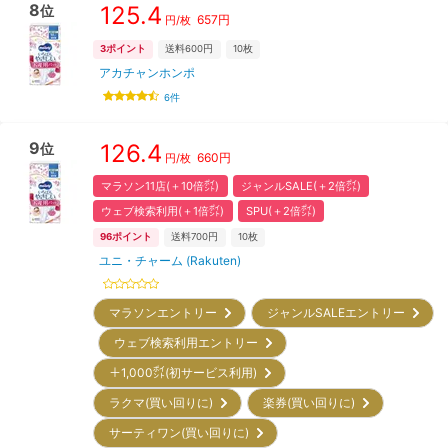
8
125.4
位
657
円
円/
枚
3
ポイント
送料600円
10枚
アカチャンホンポ
6
件
9
126.4
位
660
円
円/
枚
マラソン11店(＋10倍㌽)
ジャンルSALE(＋2倍㌽)
ウェブ検索利用(＋1倍㌽)
SPU(＋2倍㌽)
96
ポイント
送料700円
10枚
ユニ・チャーム (Rakuten)
マラソンエントリー
ジャンルSALEエントリー
ウェブ検索利用エントリー
＋1,000㌽(初サービス利用)
ラクマ(買い回りに)
楽券(買い回りに)
サーティワン(買い回りに)