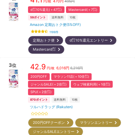
470
円
495円
円/
枚
d㌽10%還元(＋47㌽)
Mastercard(＋7㌽)
59
ポイント
送料無料
10枚
Amazon 定期おトク便(5%OFF)
1199
件
定期おトク便
d㌽10%還元エントリー
Mastercard㌽
3
42.9
位
6,016
円
6,216円
円/
枚
200円OFF
マラソン11店(＋10倍㌽)
ジャンルSALE(＋2倍㌽)
ウェブ検索利用(＋1倍㌽)
SPU(＋2倍㌽)
870
ポイント
送料無料
10枚
ツルハドラッグ (Rakuten)
200円OFFクーポン
マラソンエントリー
ジャンルSALEエントリー