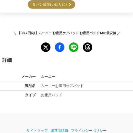
食パン袋(買い回りに)
＼
【38.7円/枚】ムーニー お産用ケアパッド お産用パッド M
の最安値 ／
詳細
メーカー
ムーニー
製品名
ムーニー
お産用ケアパッド
タイプ
お産用パッド
サイトマップ
運営者情報
プライバシーポリシー