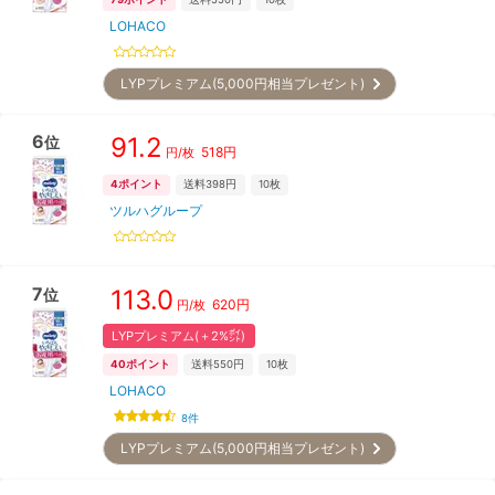
LOHACO
LYPプレミアム(5,000円相当プレゼント)
6
91.2
位
518
円
円/
枚
4
ポイント
送料398円
10枚
ツルハグループ
7
113.0
位
620
円
円/
枚
LYPプレミアム(＋2%㌽)
40
ポイント
送料550円
10枚
LOHACO
8
件
LYPプレミアム(5,000円相当プレゼント)