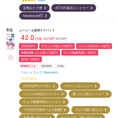
1198
件
定期おトク便
d㌽10%還元エントリー
Mastercard㌽
6
位
ムーニー
お産用ケアパッド
42.0
6,016
円
6,216円
円/枚
200円OFF
マラソン11店(＋10倍㌽)
ジャンルSALE(＋2倍㌽)
W勝利!勝ったら倍(＋2倍㌽)
ウェブ検索利用(＋1倍㌽)
SPU(＋2倍㌽)
978
ポイント
送料無料
120枚
ツルハドラッグ (Rakuten)
200円OFFクーポン
マラソンエントリー
ジャンルSALEエントリー
勝ったら倍エントリー
ウェブ検索利用エントリー
＋1,000㌽(初サービス利用)
ラクマ(買い回りに)
楽券(買い回りに)
サーティワン(買い回りに)