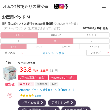
オムツ1枚あたりの最安値
お産用パッド M
割引後にポイントと送料を含めた実質価格で
1枚あたりを計算！
（本ページのリンクには広告が含まれています）
2026年8月10日
更新
お産用パッド
母乳パッド
母乳パック
S
M
L
すべて
ダッコ
ムーニー
アメジスト
キャンペーン情報
ショップ
絞り込み
1
位
ダッコ
Sweet
33.8
388
円
431円
円/枚
d㌽10%還元(＋38㌽)
Mastercard(＋8㌽)
最安値
50
ポイント
送料無料
10枚
Amazonプライム 定期おトク便(10%OFF)
341
件
プライム会員
定期おトク便
d㌽10%還元エントリー
Mastercard㌽