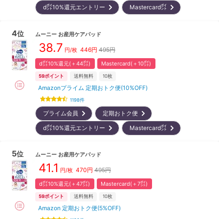
d㌽10%還元エントリー
Mastercard㌽
4
位
ムーニー
お産用ケアパッド
38.7
446
円
495円
円/枚
d㌽10%還元(＋44㌽)
Mastercard(＋10㌽)
59
ポイント
送料無料
10枚
Amazonプライム 定期おトク便(10%OFF)
1198
件
プライム会員
定期おトク便
d㌽10%還元エントリー
Mastercard㌽
5
位
ムーニー
お産用ケアパッド
41.1
470
円
495円
円/枚
d㌽10%還元(＋47㌽)
Mastercard(＋7㌽)
59
ポイント
送料無料
10枚
Amazon 定期おトク便(5%OFF)