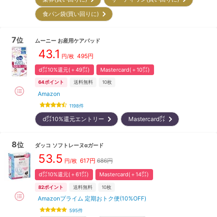
食パン袋(買い回りに)
7
位
ムーニー
お産用ケアパッド
43.1
495
円
円/枚
d㌽10%還元(＋49㌽)
Mastercard(＋10㌽)
64
ポイント
送料無料
10枚
Amazon
1198
件
d㌽10%還元エントリー
Mastercard㌽
8
位
ダッコ
ソフトレーヌαガード
53.5
617
円
686円
円/枚
d㌽10%還元(＋61㌽)
Mastercard(＋14㌽)
82
ポイント
送料無料
10枚
Amazonプライム 定期おトク便(10%OFF)
595
件