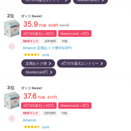
2
位
ダッコ
Sweet
35.9
409
円
431円
円/枚
d㌽10%還元(＋40㌽)
Mastercard(＋6㌽)
50
ポイント
送料無料
10枚
Amazon 定期おトク便(5%OFF)
341
件
定期おトク便
d㌽10%還元エントリー
Mastercard㌽
3
位
ダッコ
Sweet
37.6
431
円
円/枚
d㌽10%還元(＋43㌽)
Mastercard(＋8㌽)
55
ポイント
送料無料
10枚
Amazon
341
件