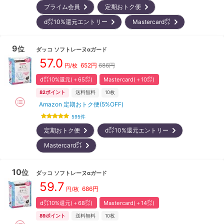
プライム会員
定期おトク便
d㌽10%還元エントリー
Mastercard㌽
9
位
ダッコ
ソフトレーヌαガード
57.0
652
円
686円
円/枚
d㌽10%還元(＋65㌽)
Mastercard(＋10㌽)
82
ポイント
送料無料
10枚
Amazon 定期おトク便(5%OFF)
595
件
定期おトク便
d㌽10%還元エントリー
Mastercard㌽
10
位
ダッコ
ソフトレーヌαガード
59.7
686
円
円/枚
d㌽10%還元(＋68㌽)
Mastercard(＋14㌽)
89
ポイント
送料無料
10枚