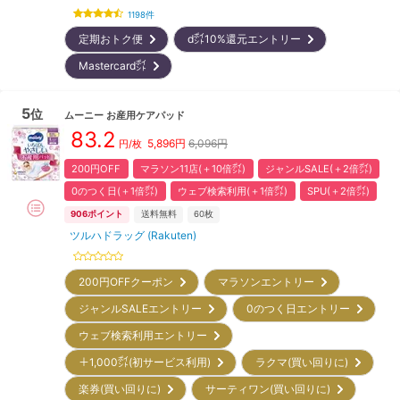
1198
件
定期おトク便
d㌽10%還元エントリー
Mastercard㌽
5
位
ムーニー
お産用ケアパッド
83.2
5,896
円
6,096円
円/枚
200円OFF
マラソン11店(＋10倍㌽)
ジャンルSALE(＋2倍㌽)
0のつく日(＋1倍㌽)
ウェブ検索利用(＋1倍㌽)
SPU(＋2倍㌽)
906
ポイント
送料無料
60枚
ツルハドラッグ (Rakuten)
200円OFFクーポン
マラソンエントリー
ジャンルSALEエントリー
0のつく日エントリー
ウェブ検索利用エントリー
＋1,000㌽(初サービス利用)
ラクマ(買い回りに)
楽券(買い回りに)
サーティワン(買い回りに)