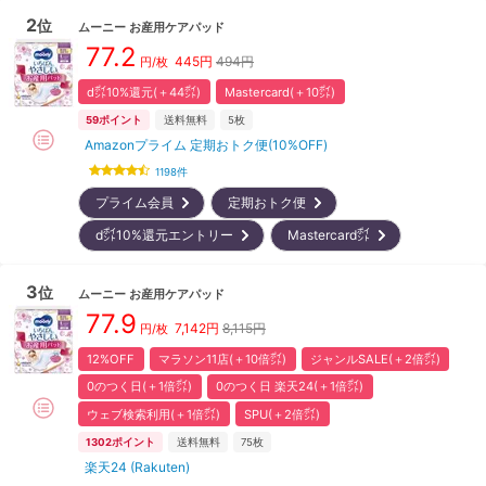
2
位
ムーニー
お産用ケアパッド
77.2
445
円
494円
円/枚
d㌽10%還元(＋44㌽)
Mastercard(＋10㌽)
59
ポイント
送料無料
5枚
Amazonプライム 定期おトク便(10%OFF)
1198
件
プライム会員
定期おトク便
d㌽10%還元エントリー
Mastercard㌽
3
位
ムーニー
お産用ケアパッド
77.9
7,142
円
8,115円
円/枚
12%OFF
マラソン11店(＋10倍㌽)
ジャンルSALE(＋2倍㌽)
0のつく日(＋1倍㌽)
0のつく日 楽天24(＋1倍㌽)
ウェブ検索利用(＋1倍㌽)
SPU(＋2倍㌽)
1302
ポイント
送料無料
75枚
楽天24 (Rakuten)