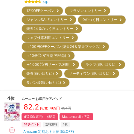
6
件
12%OFFクーポン
マラソンエントリー
ジャンルSALEエントリー
0のつく日エントリー
楽天24 0のつく日エントリー
ウェブ検索利用エントリー
＋100円OFFクーポン(楽天24＆楽天ブックス)
＋10倍㌽(ママ割 初登録)
＋1,000㌽(初サービス利用)
ラクマ(買い回りに)
楽券(買い回りに)
サーティワン(買い回りに)
食パン袋(買い回りに)
4
位
ムーニー
お産用ケアパッド
82.2
469
円
494円
円/枚
d㌽10%還元(＋46㌽)
Mastercard(＋7㌽)
58
ポイント
送料無料
5枚
Amazon 定期おトク便(5%OFF)