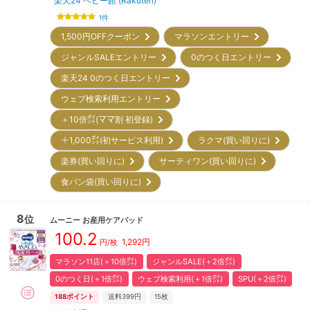
楽天24 ベビー館 (Rakuten)
1
件
1,500円OFFクーポン
マラソンエントリー
ジャンルSALEエントリー
0のつく日エントリー
楽天24 0のつく日エントリー
ウェブ検索利用エントリー
＋10倍㌽(ママ割 初登録)
＋1,000㌽(初サービス利用)
ラクマ(買い回りに)
楽券(買い回りに)
サーティワン(買い回りに)
食パン袋(買い回りに)
8
位
ムーニー
お産用ケアパッド
100.2
1,292
円
円/枚
マラソン11店(＋10倍㌽)
ジャンルSALE(＋2倍㌽)
0のつく日(＋1倍㌽)
ウェブ検索利用(＋1倍㌽)
SPU(＋2倍㌽)
188
ポイント
送料399円
15枚