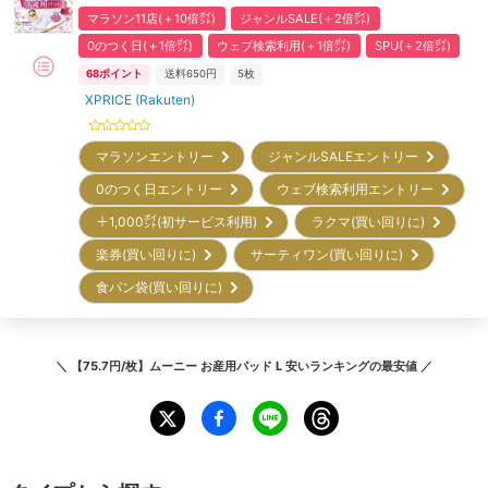
マラソン11店(＋10倍㌽)
ジャンルSALE(＋2倍㌽)
0のつく日(＋1倍㌽)
ウェブ検索利用(＋1倍㌽)
SPU(＋2倍㌽)
68
ポイント
送料650円
5枚
XPRICE (Rakuten)
マラソンエントリー
ジャンルSALEエントリー
0のつく日エントリー
ウェブ検索利用エントリー
＋1,000㌽(初サービス利用)
ラクマ(買い回りに)
楽券(買い回りに)
サーティワン(買い回りに)
食パン袋(買い回りに)
＼
【75.7円/枚】ムーニー お産用パッド L 安いランキング
の最安値 ／