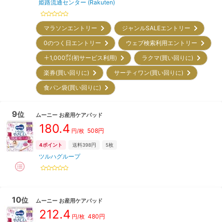
姫路流通センター (Rakuten)
マラソンエントリー
ジャンルSALEエントリー
0のつく日エントリー
ウェブ検索利用エントリー
＋1,000㌽(初サービス利用)
ラクマ(買い回りに)
楽券(買い回りに)
サーティワン(買い回りに)
食パン袋(買い回りに)
9
位
ムーニー
お産用ケアパッド
180.4
508
円
円/枚
4
ポイント
送料398円
5枚
ツルハグループ
10
位
ムーニー
お産用ケアパッド
212.4
480
円
円/枚