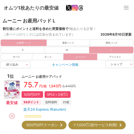
オムツ1枚あたりの最安値
ムーニー お産用パッド L
割引後にポイントと送料を含めた実質価格で
1枚あたりを計算！
（本ページのリンクには広告が含まれています）
2026年8月10日
更新
お産用パッド
母乳パッド
母乳パック
S
M
L
すべて
ダッコ
ムーニー
アメジスト
キャンペーン情報
ショップ
絞り込み
1
位
ムーニー
お産用ケアパッド
75.7
1,945
円
2,445円
円/枚
500円OFF
SPU(＋2倍㌽)
最安値
53
ポイント
送料無料
25枚
楽天24 Express (Rakuten)
500円OFFクーポン
＋1,000㌽(初サービス利用)