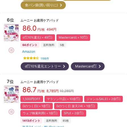
食パン袋(買い回りに)
6
位
ムーニー
お産用ケアパッド
86.0
494
円
円/枚
d㌽10%還元(＋49㌽)
Mastercard(＋10㌽)
64
ポイント
送料無料
5枚
Amazon
1198
件
d㌽10%還元エントリー
Mastercard㌽
7
位
ムーニー
お産用ケアパッド
86.7
8,785
円
10,285円
円/枚
1,500円OFF
マラソン11店(＋10倍㌽)
ジャンルSALE(＋2倍㌽)
0のつく日(＋1倍㌽)
0のつく日 楽天24(＋1倍㌽)
ウェブ検索利用(＋1倍㌽)
SPU(＋2倍㌽)
1413
ポイント
送料無料
85枚