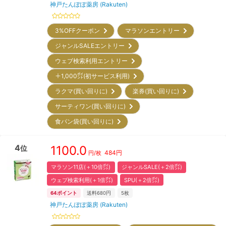
神戸たんぽぽ薬房 (Rakuten)
3%OFFクーポン
マラソンエントリー
ジャンルSALEエントリー
ウェブ検索利用エントリー
＋1,000㌽(初サービス利用)
ラクマ(買い回りに)
楽券(買い回りに)
サーティワン(買い回りに)
食パン袋(買い回りに)
4
1100.0
位
484
円
円/
枚
マラソン11店(＋10倍㌽)
ジャンルSALE(＋2倍㌽)
ウェブ検索利用(＋1倍㌽)
SPU(＋2倍㌽)
64
ポイント
送料680円
5枚
神戸たんぽぽ薬房 (Rakuten)