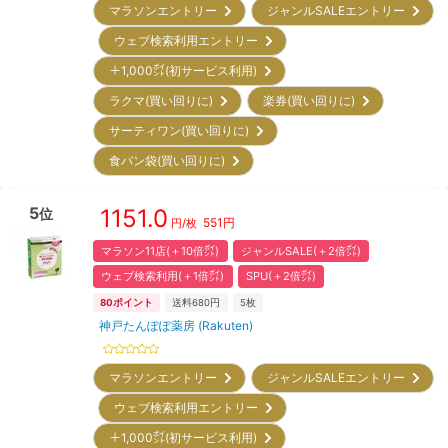
マラソンエントリー
ジャンルSALEエントリー
ウェブ検索利用エントリー
＋1,000㌽(初サービス利用)
ラクマ(買い回りに)
楽券(買い回りに)
サーティワン(買い回りに)
食パン袋(買い回りに)
5
1151.0
位
551
円
円/
枚
マラソン11店(＋10倍㌽)
ジャンルSALE(＋2倍㌽)
ウェブ検索利用(＋1倍㌽)
SPU(＋2倍㌽)
80
ポイント
送料680円
5枚
神戸たんぽぽ薬房 (Rakuten)
マラソンエントリー
ジャンルSALEエントリー
ウェブ検索利用エントリー
＋1,000㌽(初サービス利用)