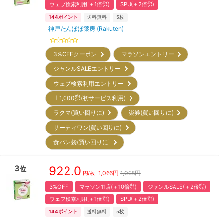
ウェブ検索利用(＋1倍㌽)
SPU(＋2倍㌽)
144
ポイント
送料無料
5枚
神戸たんぽぽ薬房 (Rakuten)
3%OFFクーポン
マラソンエントリー
ジャンルSALEエントリー
ウェブ検索利用エントリー
＋1,000㌽(初サービス利用)
ラクマ(買い回りに)
楽券(買い回りに)
サーティワン(買い回りに)
食パン袋(買い回りに)
3
922.0
位
1,066
円
1,098円
円/
枚
3%OFF
マラソン11店(＋10倍㌽)
ジャンルSALE(＋2倍㌽)
ウェブ検索利用(＋1倍㌽)
SPU(＋2倍㌽)
144
ポイント
送料無料
5枚