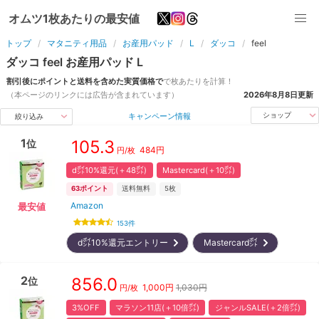
オムツ1枚あたりの最安値
トップ
マタニティ用品
お産用パッド
L
ダッコ
feel
ダッコ
feel
お産用パッド
L
割引後にポイントと送料を含めた実質価格で
で
枚
あたりを計算！
（本ページのリンクには広告が含まれています）
2026年8月8日
更新
キャンペーン情報
ショップ
絞り込み
1
105.3
位
484
円
円/
枚
d㌽10%還元(＋48㌽)
Mastercard(＋10㌽)
63
ポイント
送料無料
5枚
Amazon
最安値
153
件
d㌽10%還元エントリー
Mastercard㌽
2
856.0
位
1,000
円
1,030円
円/
枚
3%OFF
マラソン11店(＋10倍㌽)
ジャンルSALE(＋2倍㌽)