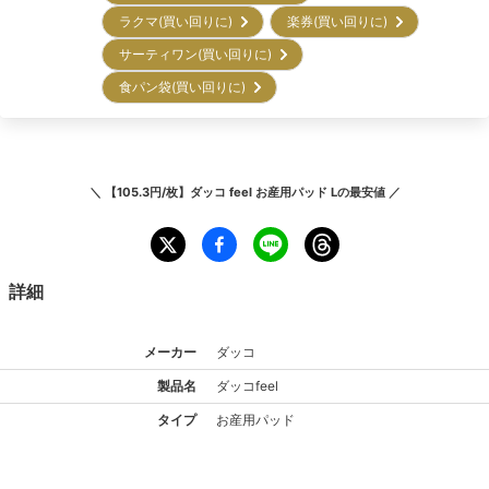
ラクマ(買い回りに)
楽券(買い回りに)
サーティワン(買い回りに)
食パン袋(買い回りに)
＼
【105.3円/枚】ダッコ feel お産用パッド L
の最安値 ／
詳細
メーカー
ダッコ
製品名
ダッコ
feel
タイプ
お産用パッド