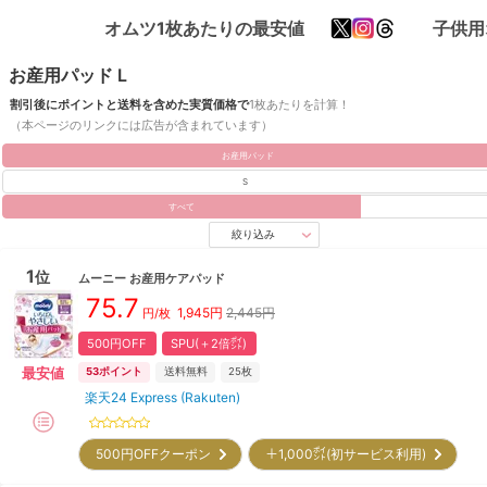
オムツ1枚あたりの最安値
子供用
お産用パッド L
割引後にポイントと送料を含めた実質価格で
1枚あたりを計算！
（本ページのリンクには広告が含まれています）
お産用パッド
S
すべて
絞り込み
1
位
ムーニー
お産用ケアパッド
75.7
1,945
円
2,445円
円/枚
500円OFF
SPU(＋2倍㌽)
最安値
53
ポイント
送料無料
25枚
楽天24 Express (Rakuten)
500円OFFクーポン
＋1,000㌽(初サービス利用)