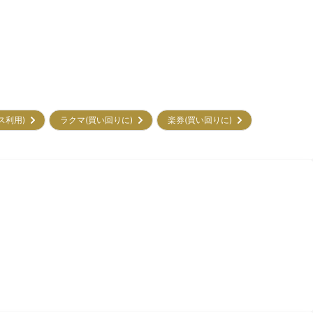
ビス利用)
ラクマ(買い回りに)
楽券(買い回りに)