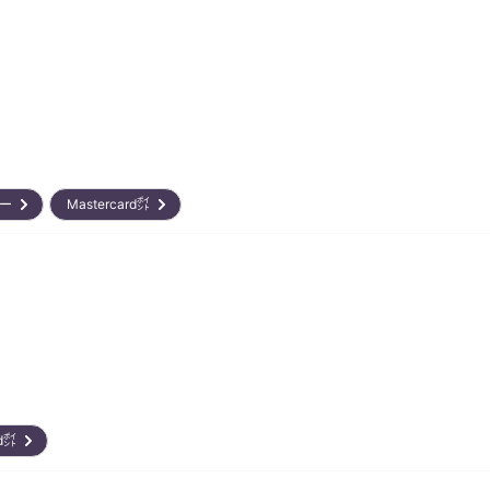
リー
Mastercard㌽
ard㌽