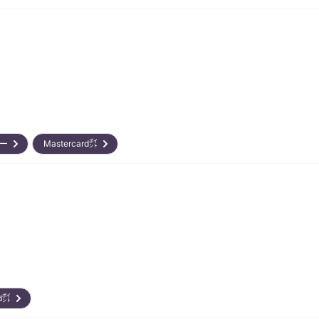
リー
Mastercard㌽
ard㌽