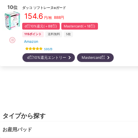
10
位
ダッコ
ソフトレーヌαガード
154.6
888
円
円/枚
d㌽10%還元(＋88㌽)
Mastercard(＋18㌽)
115
ポイント
送料無料
5枚
Amazon
595
件
d㌽10%還元エントリー
Mastercard㌽
タイプから探す
お産用パッド