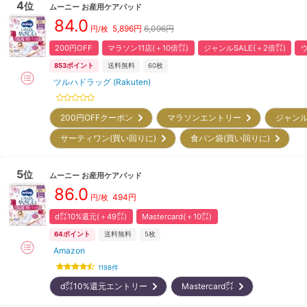
4
位
ムーニー
お産用ケアパッド
84.0
5,896
円
6,096円
円/枚
200円OFF
マラソン11店(＋10倍㌽)
ジャンルSALE(＋2倍㌽)
853
ポイント
送料無料
60枚
ツルハドラッグ (Rakuten)
200円OFFクーポン
マラソンエントリー
ジャンル
サーティワン(買い回りに)
食パン袋(買い回りに)
5
位
ムーニー
お産用ケアパッド
86.0
494
円
円/枚
d㌽10%還元(＋49㌽)
Mastercard(＋10㌽)
64
ポイント
送料無料
5枚
Amazon
1198
件
d㌽10%還元エントリー
Mastercard㌽