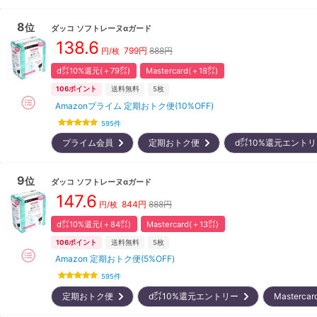
8
位
ダッコ
ソフトレーヌαガード
138.6
799
円
888円
円/枚
d㌽10%還元(＋79㌽)
Mastercard(＋18㌽)
106
ポイント
送料無料
5枚
Amazonプライム 定期おトク便(10%OFF)
595
件
プライム会員
定期おトク便
d㌽10%還元エント
9
位
ダッコ
ソフトレーヌαガード
147.6
844
円
888円
円/枚
d㌽10%還元(＋84㌽)
Mastercard(＋13㌽)
106
ポイント
送料無料
5枚
Amazon 定期おトク便(5%OFF)
595
件
定期おトク便
d㌽10%還元エントリー
Masterc