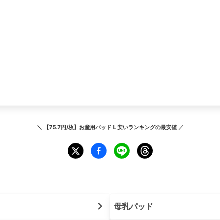
＼
【75.7円/枚】お産用パッド L 安いランキング
の最安値 ／
母乳パッド