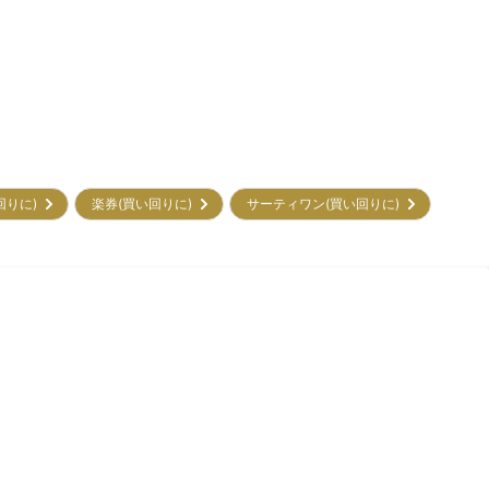
回りに)
楽券(買い回りに)
サーティワン(買い回りに)