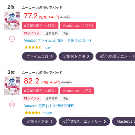
2
位
ムーニー
お産用ケアパッド
77.2
445
円
494円
円/枚
d㌽10%還元(＋44㌽)
Mastercard(＋10㌽)
59
ポイント
送料無料
5枚
Amazonプライム 定期おトク便(10%OFF)
1198
件
プライム会員
定期おトク便
d㌽10%還元エント
3
位
ムーニー
お産用ケアパッド
82.2
469
円
494円
円/枚
d㌽10%還元(＋46㌽)
Mastercard(＋7㌽)
58
ポイント
送料無料
5枚
Amazon 定期おトク便(5%OFF)
1198
件
定期おトク便
d㌽10%還元エントリー
Masterc