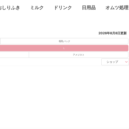
おしりふき
ミルク
ドリンク
日用品
オムツ処理
2026年8月8日
更新
母乳パック
L
アメジスト
ショップ