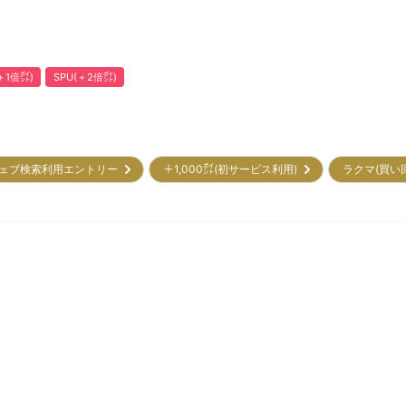
1倍㌽)
SPU(＋2倍㌽)
ェブ検索利用エントリー
＋1,000㌽(初サービス利用)
ラクマ(買い