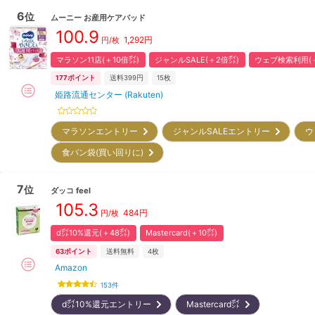
6
位
ムーニー
お産用ケアパッド
100.9
1,292
円
円/枚
マラソン11店(＋10倍㌽)
ジャンルSALE(＋2倍㌽)
ウェブ検索利用(＋
177
ポイント
送料399円
15枚
姫路流通センター (Rakuten)
マラソンエントリー
ジャンルSALEエントリー
ウ
食パン袋(買い回りに)
7
位
ダッコ
feel
105.3
484
円
円/枚
d㌽10%還元(＋48㌽)
Mastercard(＋10㌽)
63
ポイント
送料無料
4枚
Amazon
153
件
d㌽10%還元エントリー
Mastercard㌽