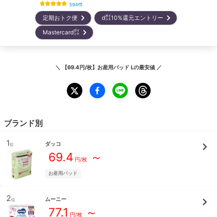
594
件
定期おトク便
d㌽10%還元エントリー
Mastercard㌽
＼
【69.4円/枚】お産用パッド L
の最安値 ／
ブランド別
1
ダッコ
位
69.4
～
円/
枚
お産用パッド
2
ムーニー
位
77.1
～
円/
枚