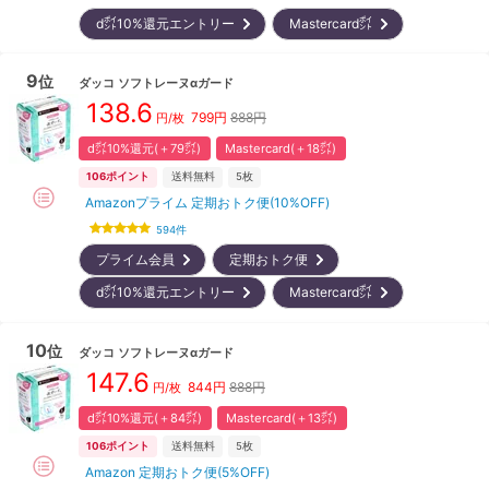
d㌽10%還元エントリー
Mastercard㌽
9
位
ダッコ
ソフトレーヌαガード
138.6
799
円
888円
円/枚
d㌽10%還元(＋79㌽)
Mastercard(＋18㌽)
106
ポイント
送料無料
5枚
Amazonプライム 定期おトク便(10%OFF)
594
件
プライム会員
定期おトク便
d㌽10%還元エントリー
Mastercard㌽
10
位
ダッコ
ソフトレーヌαガード
147.6
844
円
888円
円/枚
d㌽10%還元(＋84㌽)
Mastercard(＋13㌽)
106
ポイント
送料無料
5枚
Amazon 定期おトク便(5%OFF)