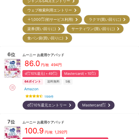
ジャンルSALEエントリー
ウェブ検索利用エントリー
＋1,000㌽(初サービス利用)
ラクマ(買い回りに)
楽券(買い回りに)
サーティワン(買い回りに)
食パン袋(買い回りに)
6
位
ムーニー
お産用ケアパッド
86.0
494
円
円/枚
d㌽10%還元(＋49㌽)
Mastercard(＋10㌽)
64
ポイント
送料無料
5枚
Amazon
1199
件
d㌽10%還元エントリー
Mastercard㌽
7
位
ムーニー
お産用ケアパッド
100.9
1,292
円
円/枚