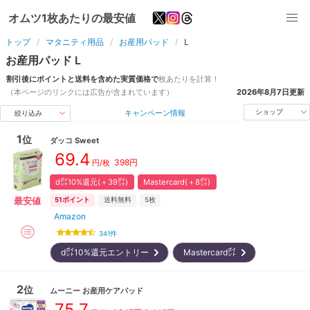
オムツ1枚あたりの最安値
トップ
マタニティ用品
お産用パッド
L
お産用パッド
L
割引後にポイントと送料を含めた実質価格で
枚
あたりを計算！
（本ページのリンクには広告が含まれています）
2026年8月7日
更新
キャンペーン情報
ショップ
絞り込み
1
位
ダッコ
Sweet
69.4
398
円
円/枚
d㌽10%還元(＋39㌽)
Mastercard(＋8㌽)
最安値
51
ポイント
送料無料
5枚
Amazon
341
件
d㌽10%還元エントリー
Mastercard㌽
2
位
ムーニー
お産用ケアパッド
75.7