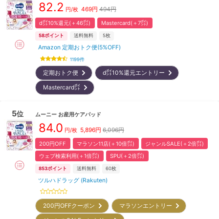
82.2
469
円
494円
円/枚
d㌽10%還元(＋46㌽)
Mastercard(＋7㌽)
58
ポイント
送料無料
5枚
Amazon 定期おトク便(5%OFF)
1199
件
定期おトク便
d㌽10%還元エントリー
Mastercard㌽
5
位
ムーニー
お産用ケアパッド
84.0
5,896
円
6,096円
円/枚
200円OFF
マラソン11店(＋10倍㌽)
ジャンルSALE(＋2倍㌽)
ウェブ検索利用(＋1倍㌽)
SPU(＋2倍㌽)
853
ポイント
送料無料
60枚
ツルハドラッグ (Rakuten)
200円OFFクーポン
マラソンエントリー