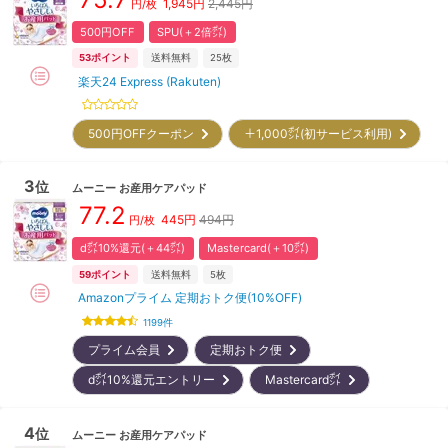
1,945
円
2,445円
円/枚
500円OFF
SPU(＋2倍㌽)
53
ポイント
送料無料
25枚
楽天24 Express (Rakuten)
500円OFFクーポン
＋1,000㌽(初サービス利用)
3
位
ムーニー
お産用ケアパッド
77.2
445
円
494円
円/枚
d㌽10%還元(＋44㌽)
Mastercard(＋10㌽)
59
ポイント
送料無料
5枚
Amazonプライム 定期おトク便(10%OFF)
1199
件
プライム会員
定期おトク便
d㌽10%還元エントリー
Mastercard㌽
4
位
ムーニー
お産用ケアパッド