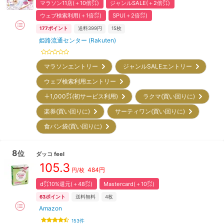
マラソン11店(＋10倍㌽)
ジャンルSALE(＋2倍㌽)
ウェブ検索利用(＋1倍㌽)
SPU(＋2倍㌽)
177
ポイント
送料399円
15枚
姫路流通センター (Rakuten)
マラソンエントリー
ジャンルSALEエントリー
ウェブ検索利用エントリー
＋1,000㌽(初サービス利用)
ラクマ(買い回りに)
楽券(買い回りに)
サーティワン(買い回りに)
食パン袋(買い回りに)
8
位
ダッコ
feel
105.3
484
円
円/枚
d㌽10%還元(＋48㌽)
Mastercard(＋10㌽)
63
ポイント
送料無料
4枚
Amazon
153
件