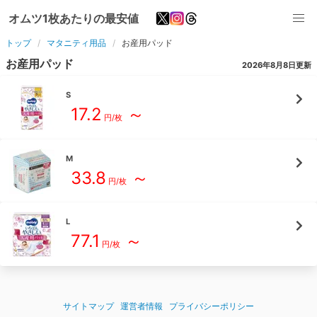
オムツ1枚あたりの最安値
トップ
マタニティ用品
お産用パッド
お産用パッド
2026年8月8日
更新
S
17.2
～
円/
枚
M
33.8
～
円/
枚
L
77.1
～
円/
枚
サイトマップ
運営者情報
プライバシーポリシー