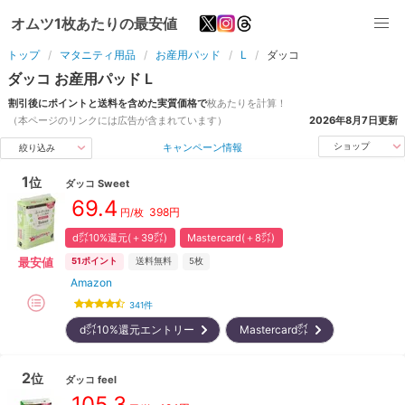
オムツ1枚あたりの最安値
トップ
マタニティ用品
お産用パッド
L
ダッコ
ダッコ
お産用パッド
L
割引後にポイントと送料を含めた実質価格で
枚
あたりを計算！
（本ページのリンクには広告が含まれています）
2026年8月7日
更新
キャンペーン情報
ショップ
絞り込み
1
位
ダッコ
Sweet
69.4
398
円
円/枚
d㌽10%還元(＋39㌽)
Mastercard(＋8㌽)
最安値
51
ポイント
送料無料
5枚
Amazon
341
件
d㌽10%還元エントリー
Mastercard㌽
2
位
ダッコ
feel
105.3