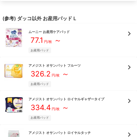
(参考)
ダッコ
以外
お産用パッド
L
ムーニー
お産用ケアパッド
77.1
～
円/
枚
お産用パッド
アメジスト
オサンパット フルーツ
326.2
～
円/
枚
お産用パッド
アメジスト
オサンパット ロイヤルギャザータイプ
334.4
～
円/
枚
お産用パッド
アメジスト
オサンパット ロイヤルタッチ