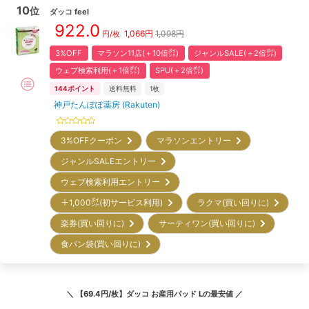
10
位
ダッコ
feel
922.0
1,066
円
1,098円
円/枚
3%OFF
マラソン11店(＋10倍㌽)
ジャンルSALE(＋2倍㌽)
ウェブ検索利用(＋1倍㌽)
SPU(＋2倍㌽)
144
ポイント
送料無料
1枚
神戸たんぽぽ薬房 (Rakuten)
3%OFFクーポン
マラソンエントリー
ジャンルSALEエントリー
ウェブ検索利用エントリー
＋1,000㌽(初サービス利用)
ラクマ(買い回りに)
楽券(買い回りに)
サーティワン(買い回りに)
食パン袋(買い回りに)
＼
【69.4円/枚】ダッコ お産用パッド L
の最安値 ／