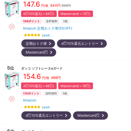
147.6
844
円
888円
円/枚
d㌽10%還元(＋84㌽)
Mastercard(＋13㌽)
106
ポイント
送料無料
5枚
Amazon 定期おトク便(5%OFF)
594
件
定期おトク便
d㌽10%還元エントリー
Mastercard㌽
5
位
ダッコ
ソフトレーヌαガード
154.6
888
円
円/枚
d㌽10%還元(＋88㌽)
Mastercard(＋18㌽)
115
ポイント
送料無料
5枚
Amazon
594
件
d㌽10%還元エントリー
Mastercard㌽