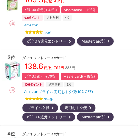
484
円
円/枚
d㌽10%還元(＋48㌽)
Mastercard(＋10㌽)
63
ポイント
送料無料
4枚
Amazon
153
件
d㌽10%還元エントリー
Mastercard㌽
3
位
ダッコ
ソフトレーヌαガード
138.6
799
円
888円
円/枚
d㌽10%還元(＋79㌽)
Mastercard(＋18㌽)
106
ポイント
送料無料
5枚
Amazonプライム 定期おトク便(10%OFF)
594
件
プライム会員
定期おトク便
d㌽10%還元エントリー
Mastercard㌽
4
位
ダッコ
ソフトレーヌαガード