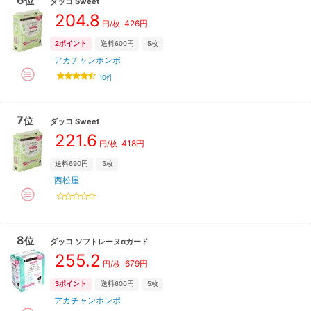
6
位
ダッコ
Sweet
204.8
426
円
円/枚
2
ポイント
送料600円
5枚
アカチャンホンポ
10
件
7
位
ダッコ
Sweet
221.6
418
円
円/枚
送料690円
5枚
西松屋
8
位
ダッコ
ソフトレーヌαガード
255.2
679
円
円/枚
3
ポイント
送料600円
5枚
アカチャンホンポ