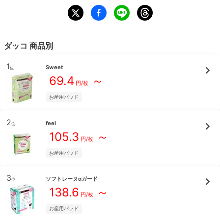
ダッコ
商品別
1
Sweet
位
69.4
～
円/
枚
お産用パッド
2
feel
位
105.3
～
円/
枚
お産用パッド
3
ソフトレーヌαガード
位
138.6
～
円/
枚
お産用パッド