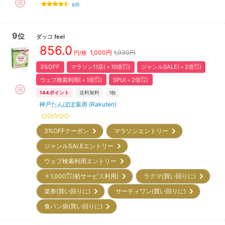
6
件
9
位
ダッコ
feel
856.0
1,000
円
1,030円
円/枚
3%OFF
マラソン11店(＋10倍㌽)
ジャンルSALE(＋2倍㌽)
ウェブ検索利用(＋1倍㌽)
SPU(＋2倍㌽)
144
ポイント
送料無料
1枚
神戸たんぽぽ薬房 (Rakuten)
3%OFFクーポン
マラソンエントリー
ジャンルSALEエントリー
ウェブ検索利用エントリー
＋1,000㌽(初サービス利用)
ラクマ(買い回りに)
楽券(買い回りに)
サーティワン(買い回りに)
食パン袋(買い回りに)