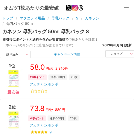
オムツ1枚あたりの最安値
トップ
マタニティ用品
母乳パック
S
カネソン
母乳バッグ 50ml
カネソン
母乳バッグ 50ml
母乳パック
S
割引後にポイントと送料を含めた実質価格で
で
枚
あたりを計算！
（本ページのリンクには広告が含まれています）
2026年8月6日
更新
キャンペーン情報
ショップ
絞り込み
1
58.0
位
2,310
円
円/
枚
11
ポイント
送料600円
20枚
アカチャンホンポ
最安値
2
73.8
位
880
円
円/
枚
4
ポイント
送料600円
20枚
アカチャンホンポ
1
件