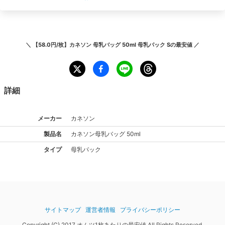
＼
【58.0円/枚】カネソン 母乳バッグ 50ml 母乳パック S
の最安値 ／
詳細
メーカー
カネソン
製品名
カネソン
母乳バッグ 50ml
タイプ
母乳パック
サイトマップ
運営者情報
プライバシーポリシー
Copyright (C) 2017 オムツ1枚あたりの最安値 All Rights Reserved.