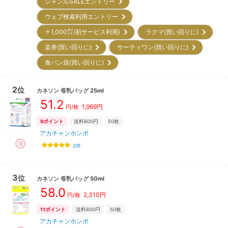
ジャンルSALEエントリー
ウェブ検索利用エントリー
＋1,000㌽(初サービス利用)
ラクマ(買い回りに)
楽券(買い回りに)
サーティワン(買い回りに)
食パン袋(買い回りに)
2
位
カネソン
母乳バッグ 25ml
51.2
1,969
円
円/枚
9
ポイント
送料600円
50枚
アカチャンホンポ
2
件
3
位
カネソン
母乳バッグ 50ml
58.0
2,310
円
円/枚
11
ポイント
送料600円
50枚
アカチャンホンポ