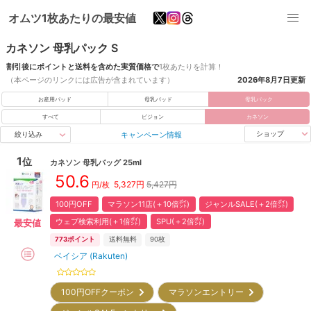
オムツ1枚あたりの最安値
カネソン 母乳パック S
割引後にポイントと送料を含めた実質価格で
1枚あたりを計算！
（本ページのリンクには広告が含まれています）
2026年8月7日
更新
お産用パッド
母乳パッド
母乳パック
すべて
ピジョン
カネソン
キャンペーン情報
ショップ
絞り込み
1
位
カネソン
母乳バッグ 25ml
50.6
5,327
円
5,427円
円/枚
100円OFF
マラソン11店(＋10倍㌽)
ジャンルSALE(＋2倍㌽)
ウェブ検索利用(＋1倍㌽)
SPU(＋2倍㌽)
最安値
773
ポイント
送料無料
90枚
ベイシア (Rakuten)
100円OFFクーポン
マラソンエントリー