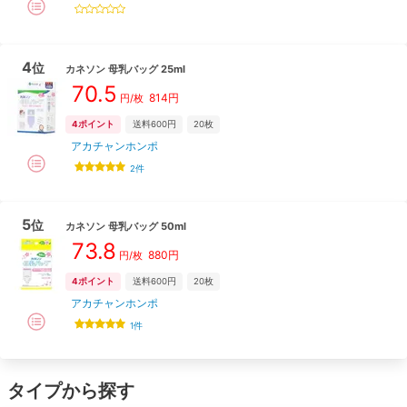
4
位
カネソン
母乳バッグ 25ml
70.5
814
円
円/枚
4
ポイント
送料600円
20枚
アカチャンホンポ
2
件
5
位
カネソン
母乳バッグ 50ml
73.8
880
円
円/枚
4
ポイント
送料600円
20枚
アカチャンホンポ
1
件
タイプから探す