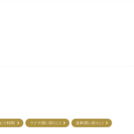
サービス利用)
ラクマ(買い回りに)
楽券(買い回りに)