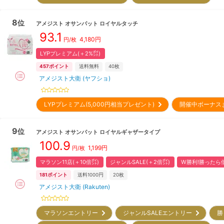
8
位
アメジスト
オサンパット ロイヤルタッチ
93.1
4,180
円
円/枚
LYPプレミアム(＋2%㌽)
457
ポイント
送料無料
40枚
アメジスト大衛 (ヤフショ)
LYPプレミアム(5,000円相当プレゼント)
開催中ボーナス
9
位
アメジスト
オサンパット ロイヤルギャザータイプ
100.9
1,199
円
円/枚
マラソン11店(＋10倍㌽)
ジャンルSALE(＋2倍㌽)
W勝利!勝ったら倍
181
ポイント
送料1000円
20枚
アメジスト大衛 (Rakuten)
マラソンエントリー
ジャンルSALEエントリー
勝