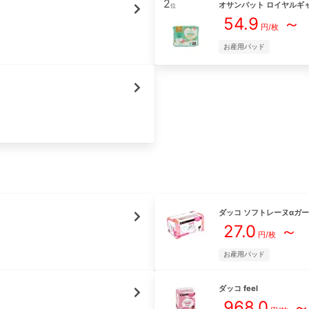
2
オサンパット ロイヤルギ
位
54.9
～
円/
枚
お産用パッド
ダッコ
ソフトレーヌαガ
27.0
～
円/
枚
お産用パッド
ダッコ
feel
968.0