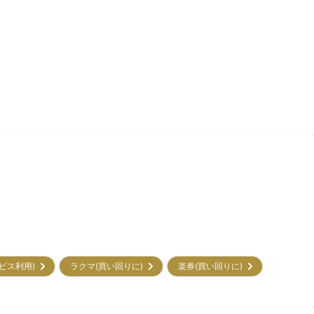
サービス利用)
ラクマ(買い回りに)
楽券(買い回りに)