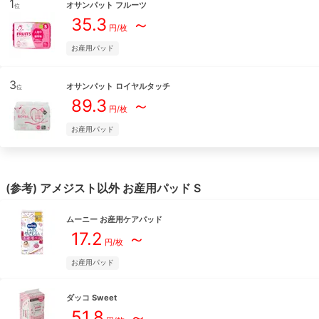
1
オサンパット フルーツ
位
35.3
～
円/
枚
お産用パッド
3
オサンパット ロイヤルタッチ
位
89.3
～
円/
枚
お産用パッド
(参考)
アメジスト
以外
お産用パッド
S
ムーニー
お産用ケアパッド
17.2
～
円/
枚
お産用パッド
ダッコ
Sweet
51.8
～