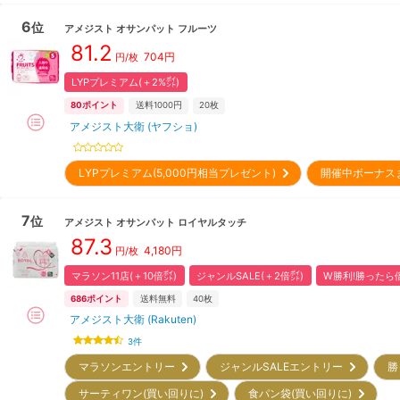
6
位
アメジスト
オサンパット フルーツ
81.2
704
円
円/枚
LYPプレミアム(＋2%㌽)
80
ポイント
送料1000円
20枚
アメジスト大衛 (ヤフショ)
LYPプレミアム(5,000円相当プレゼント)
開催中ボーナス
7
位
アメジスト
オサンパット ロイヤルタッチ
87.3
4,180
円
円/枚
マラソン11店(＋10倍㌽)
ジャンルSALE(＋2倍㌽)
W勝利!勝ったら倍
686
ポイント
送料無料
40枚
アメジスト大衛 (Rakuten)
3
件
マラソンエントリー
ジャンルSALEエントリー
勝
サーティワン(買い回りに)
食パン袋(買い回りに)