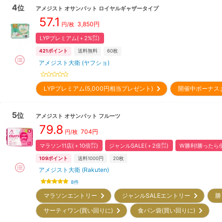
4
位
アメジスト
オサンパット ロイヤルギャザータイプ
57.1
3,850
円
円/枚
LYPプレミアム(＋2%㌽)
421
ポイント
送料無料
60枚
アメジスト大衛 (ヤフショ)
LYPプレミアム(5,000円相当プレゼント)
開催中ボーナス
5
位
アメジスト
オサンパット フルーツ
79.8
704
円
円/枚
マラソン11店(＋10倍㌽)
ジャンルSALE(＋2倍㌽)
W勝利!勝ったら倍
109
ポイント
送料1000円
20枚
アメジスト大衛 (Rakuten)
8
件
マラソンエントリー
ジャンルSALEエントリー
勝
サーティワン(買い回りに)
食パン袋(買い回りに)