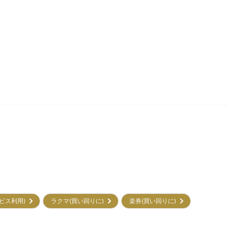
サービス利用)
ラクマ(買い回りに)
楽券(買い回りに)