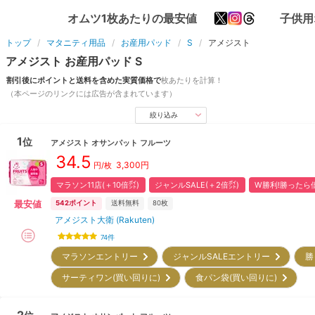
オムツ1枚あたりの最安値
子供用
トップ
マタニティ用品
お産用パッド
S
アメジスト
アメジスト
お産用パッド
S
割引後にポイントと送料を含めた実質価格で
枚
あたりを計算！
（本ページのリンクには広告が含まれています）
絞り込み
1
位
アメジスト
オサンパット フルーツ
34.5
3,300
円
円/枚
マラソン11店(＋10倍㌽)
ジャンルSALE(＋2倍㌽)
W勝利!勝ったら倍
最安値
542
ポイント
送料無料
80枚
アメジスト大衛 (Rakuten)
74
件
マラソンエントリー
ジャンルSALEエントリー
勝
サーティワン(買い回りに)
食パン袋(買い回りに)
2