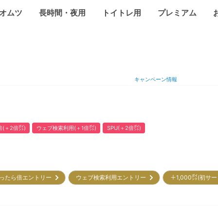
オムツ
長時間・夜用
トイトレ用
プレミアム
キャンペーン情報
(＋2倍㌽)
ウェブ検索利用(＋1倍㌽)
SPU(＋2倍㌽)
ったら倍エントリー
ウェブ検索利用エントリー
＋1,000㌽(初