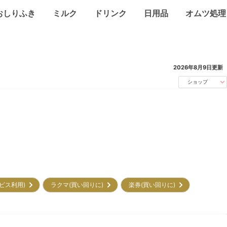
おしりふき
ミルク
ドリンク
日用品
オムツ処理
2026年8月9日
更新
ショップ
サービス利用)
ラクマ(買い回りに)
楽券(買い回りに)