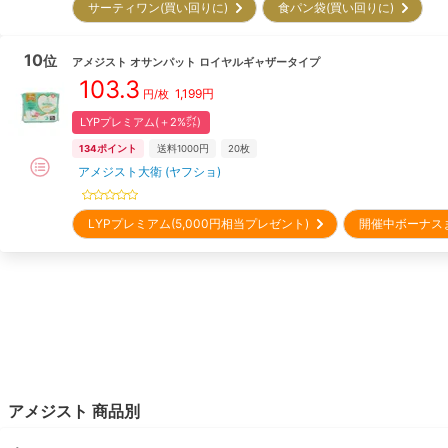
サーティワン(買い回りに)
食パン袋(買い回りに)
10
位
アメジスト
オサンパット ロイヤルギャザータイプ
103.3
1,199
円
円/枚
LYPプレミアム(＋2%㌽)
134
ポイント
送料1000円
20枚
アメジスト大衛 (ヤフショ)
LYPプレミアム(5,000円相当プレゼント)
開催中ボーナス
アメジスト
商品別