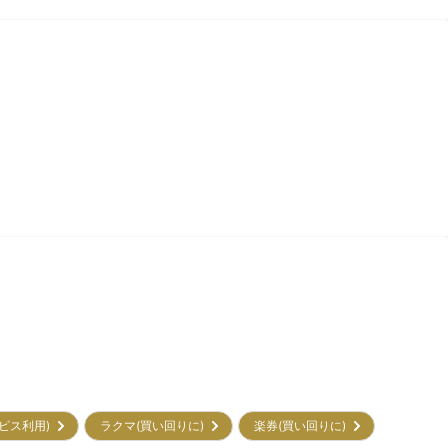
サービス利用)
ラクマ(買い回りに)
楽券(買い回りに)