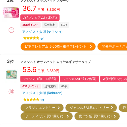
位
アメジスト
オサンパット フルーツ
36.7
3,300
円
円/枚
LYPプレミアム(＋2%㌽)
361
ポイント
送料無料
80枚
アメジスト大衛 (ヤフショ)
6
件
LYPプレミアム(5,000円相当プレゼント)
開催中ボーナス
3
位
アメジスト
オサンパット ロイヤルギャザータイプ
53.6
3,850
円
円/枚
マラソン11店(＋10倍㌽)
ジャンルSALE(＋2倍㌽)
W勝利!勝ったら倍
632
ポイント
送料無料
60枚
アメジスト大衛 (Rakuten)
1
件
マラソンエントリー
ジャンルSALEエントリー
勝
サーティワン(買い回りに)
食パン袋(買い回りに)