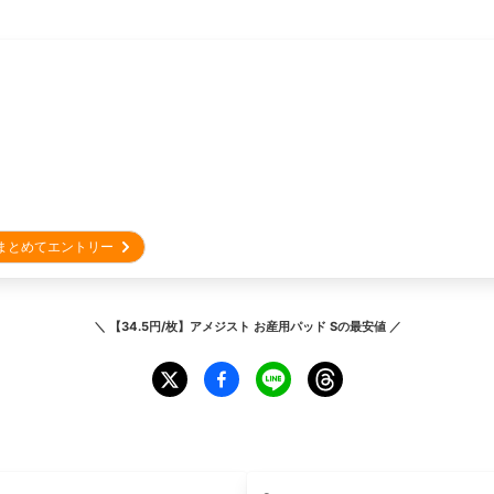
まとめてエントリー
＼
【34.5円/枚】アメジスト お産用パッド S
の最安値 ／