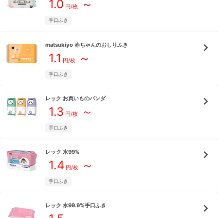
1.0
～
円/枚
手口ふき
matsukiyo
赤ちゃんのおしりふき
1.1
～
円/枚
手口ふき
レック
お買いものパンダ
1.3
～
円/枚
手口ふき
レック
水99%
1.4
～
円/枚
手口ふき
レック
水99.9%手口ふき