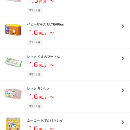
1.5
～
円/枚
手口ふき
ベビーザらス
ULTRAPlus
1.6
～
円/枚
手口ふき
レック
くまのプーさん
1.6
～
円/枚
手口ふき
レック
サンリオ
1.6
～
円/枚
手口ふき
ムーニー
おでかけキレイ
1.6
～
円/枚