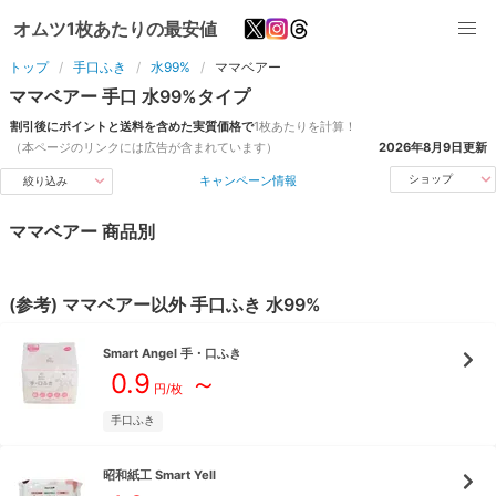
オムツ1枚あたりの最安値
トップ
手口ふき
水99%
ママベアー
ママベアー
手口
水99%
タイプ
割引後にポイントと送料を含めた実質価格で
1枚あたりを計算！
（本ページのリンクには広告が含まれています）
2026年8月9日
更新
キャンペーン情報
ショップ
絞り込み
ママベアー
商品別
(参考)
ママベアー
以外
手口ふき
水99%
Smart Angel
手・口ふき
0.9
～
円/枚
手口ふき
昭和紙工
Smart Yell