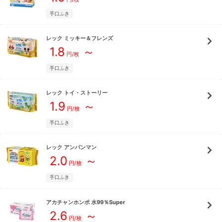
手口ふき
レック
ミッキー＆フレンズ
1.8
～
円/枚
手口ふき
レック
トイ・ストーリー
1.9
～
円/枚
手口ふき
レック
アンパンマン
2.0
～
円/枚
手口ふき
アカチャンホンポ
水99％Super
2.6
～
円/枚