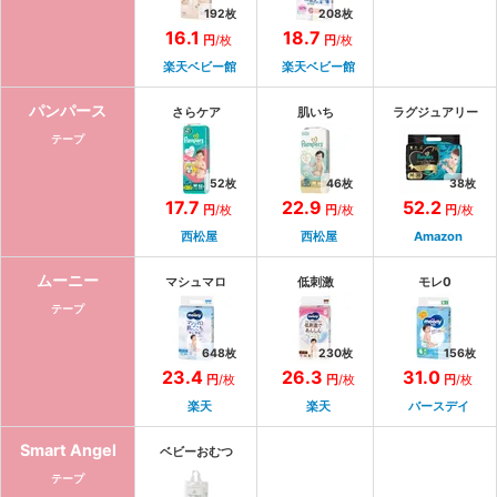
192
枚
208
枚
16.1
18.7
円
/枚
円
/枚
楽天ベビー館
楽天ベビー館
パンパース
さらケア
肌いち
ラグジュアリー
テープ
52
枚
46
枚
38
枚
17.7
22.9
52.2
円
/枚
円
/枚
円
/枚
西松屋
西松屋
Amazon
ムーニー
マシュマロ
低刺激
モレ0
テープ
648
枚
230
枚
156
枚
23.4
26.3
31.0
円
/枚
円
/枚
円
/枚
楽天
楽天
バースデイ
Smart Angel
ベビーおむつ
テープ