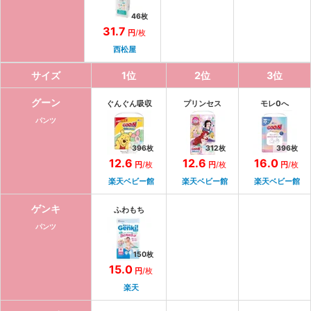
46
枚
31.7
円
/枚
西松屋
サイズ
1
位
2
位
3
位
グーン
ぐんぐん吸収
プリンセス
モレ0へ
パンツ
396
枚
312
枚
396
枚
12.6
12.6
16.0
円
/枚
円
/枚
円
/枚
楽天ベビー館
楽天ベビー館
楽天ベビー館
ゲンキ
ふわもち
パンツ
150
枚
15.0
円
/枚
楽天