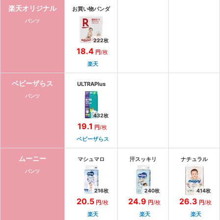
楽天オリジナル
お買い物パンダ
パンツ
222
枚
18.4
円
/枚
楽天
ベビーザらス
ULTRAPlus
パンツ
432
枚
19.1
円
/枚
ベビーザらス
ムーニー
マシュマロ
汗スッキリ
ナチュラル
パンツ
216
枚
240
枚
414
枚
20.5
24.9
26.3
円
/枚
円
/枚
円
/枚
楽天
楽天
楽天