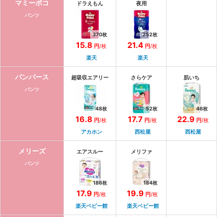
マミーポコ
ドラえもん
夜用
パンツ
370
枚
252
枚
15.8
21.4
円
/枚
円
/枚
楽天
楽天
パンパース
超吸収エアリー
さらケア
肌いち
パンツ
48
枚
52
枚
46
枚
16.8
17.7
22.9
円
/枚
円
/枚
円
/枚
アカホン
西松屋
西松屋
メリーズ
エアスルー
メリファ
パンツ
186
枚
184
枚
17.9
19.9
円
/枚
円
/枚
楽天ベビー館
楽天ベビー館