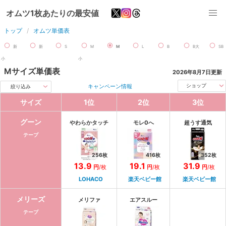
オムツ1枚あたりの最安値
トップ
オムツ単価表
新
新
S
M
M
L
B
B大
SB
小
小
Mサイズ
単価表
2026年8月7日
更新
キャンペーン情報
ショップ
絞り込み
サイズ
1
位
2
位
3
位
グーン
やわらかタッチ
モレ0へ
超うす通気
テープ
256
枚
416
枚
352
枚
13.9
19.1
31.9
円
/枚
円
/枚
円
/枚
LOHACO
楽天ベビー館
楽天ベビー館
メリーズ
メリファ
エアスルー
テープ