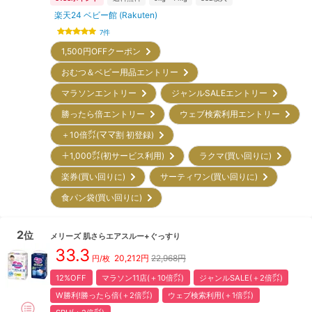
楽天24 ベビー館 (Rakuten)
7
件
1,500円OFFクーポン
おむつ＆ベビー用品エントリー
マラソンエントリー
ジャンルSALEエントリー
勝ったら倍エントリー
ウェブ検索利用エントリー
＋10倍㌽(ママ割 初登録)
＋1,000㌽(初サービス利用)
ラクマ(買い回りに)
楽券(買い回りに)
サーティワン(買い回りに)
食パン袋(買い回りに)
2
位
メリーズ
肌さらエアスルー+ぐっすり
33.3
20,212
円
22,968円
円/枚
12%OFF
マラソン11店(＋10倍㌽)
ジャンルSALE(＋2倍㌽)
W勝利!勝ったら倍(＋2倍㌽)
ウェブ検索利用(＋1倍㌽)