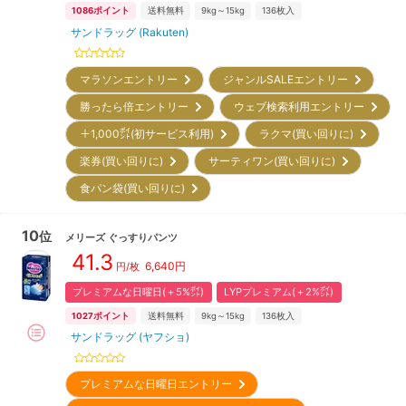
1086
ポイント
送料無料
9kg～15kg
136
枚入
サンドラッグ (Rakuten)
マラソンエントリー
ジャンルSALEエントリー
勝ったら倍エントリー
ウェブ検索利用エントリー
＋1,000㌽(初サービス利用)
ラクマ(買い回りに)
楽券(買い回りに)
サーティワン(買い回りに)
食パン袋(買い回りに)
10
位
メリーズ
ぐっすりパンツ
41.3
6,640
円
円/枚
プレミアムな日曜日(＋5%㌽)
LYPプレミアム(＋2%㌽)
1027
ポイント
送料無料
9kg～15kg
136
枚入
サンドラッグ (ヤフショ)
プレミアムな日曜日エントリー