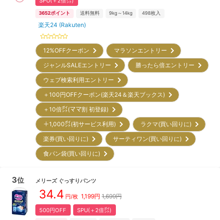
SPU(＋2倍㌽)
3652
ポイント
送料無料
9kg～14kg
498
枚入
楽天24 (Rakuten)
12%OFFクーポン
マラソンエントリー
ジャンルSALEエントリー
勝ったら倍エントリー
ウェブ検索利用エントリー
＋100円OFFクーポン(楽天24＆楽天ブックス)
＋10倍㌽(ママ割 初登録)
＋1,000㌽(初サービス利用)
ラクマ(買い回りに)
楽券(買い回りに)
サーティワン(買い回りに)
食パン袋(買い回りに)
3
位
メリーズ
ぐっすりパンツ
34.4
1,199
円
1,699円
円/枚
500円OFF
SPU(＋2倍㌽)