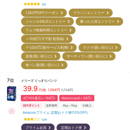
3
件
1,500円OFFクーポン
マラソンエントリー
ジャンルSALEエントリー
勝ったら倍エントリー
ウェブ検索利用エントリー
＋10倍㌽(ママ割 初登録)
＋1,000㌽(初サービス利用)
ラクマ(買い回りに)
楽券(買い回りに)
サーティワン(買い回りに)
食パン袋(買い回りに)
7
位
メリーズ
ぐっすりパンツ
39.9
1,564
円
1,738円
円/枚
d㌽10%還元(＋156㌽)
Mastercard(＋34㌽)
207
ポイント
送料無料
9kg～15kg
34
枚入
Amazonプライム 定期おトク便(10%OFF)
12
件
プライム会員
定期おトク便