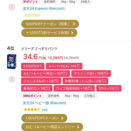
31
ポイント
送料無料
9kg～15kg
34
枚入
楽天24 Express (Rakuten)
500円OFFクーポン（関東）
＋1,000㌽(初サービス利用)
4
位
メリーズ
ぐっすりパンツ
34.6
13,284
円
14,784円
円/枚
1,500円OFF
スーパーDEAL 10%㌽
おむつ＆ベビー用品(＋500㌽)
マラソン11店(＋10倍㌽)
ジャンルSALE(＋2倍㌽)
W勝利!勝ったら倍(＋2倍㌽)
最強翌日(＋1倍㌽)
ウェブ検索利用(＋1倍㌽)
SPU(＋2倍㌽)
3862
ポイント
送料無料
9kg～15kg
272
枚入
楽天24 ベビー館 (Rakuten)
13
件
1,500円OFFクーポン
おむつ＆ベビー用品エントリー