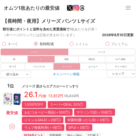
オムツ1枚あたりの最安値
【長時間・夜用】メリーズ パンツ Lサイズ
割引後にポイントと送料を含めた実質価格で
1枚あたりを計算！
（本ページのリンクには広告が含まれています）
2026年8月10日
更新
すべて
長時間/夜
トイトレ
プレミアム
パンツ
パッド
M
L
BIG
BIG大
ｽｰﾊﾟｰBIG
すべて
パンパース
メリーズ
ムーニー
マミーポコ
キャンペーン情報
ショップ
絞り込み
1
位
メリーズ
肌さらエアスルー+ぐっすり
26.1
13,812
円
15,312円
円/枚
1,500円OFF
スーパーDEAL 20%㌽
おむつ＆ベビー用品(＋500㌽)
マラソン11店(＋10倍㌽)
最安値
ジャンルSALE(＋2倍㌽)
W勝利!勝ったら倍(＋2倍㌽)
ウェブ検索利用(＋1倍㌽)
SPU(＋2倍㌽)
5133
ポイント
送料無料
9kg～14kg
332
枚入