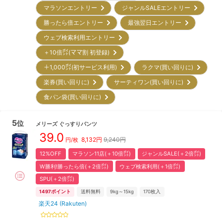
マラソンエントリー
ジャンルSALEエントリー
勝ったら倍エントリー
最強翌日エントリー
ウェブ検索利用エントリー
＋10倍㌽(ママ割 初登録)
＋1,000㌽(初サービス利用)
ラクマ(買い回りに)
楽券(買い回りに)
サーティワン(買い回りに)
食パン袋(買い回りに)
5
位
メリーズ
ぐっすりパンツ
39.0
8,132
円
9,240円
円/枚
12%OFF
マラソン11店(＋10倍㌽)
ジャンルSALE(＋2倍㌽)
W勝利!勝ったら倍(＋2倍㌽)
ウェブ検索利用(＋1倍㌽)
SPU(＋2倍㌽)
1497
ポイント
送料無料
9kg～15kg
170
枚入
楽天24 (Rakuten)