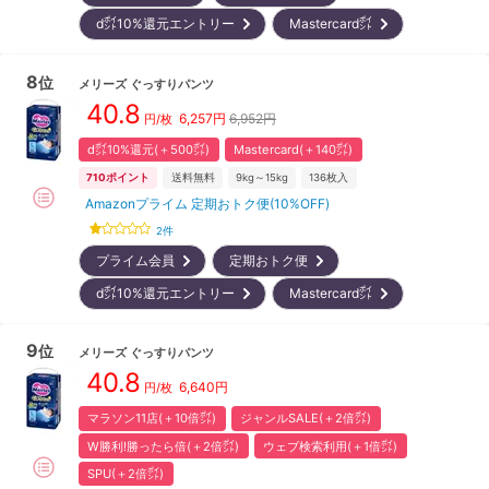
d㌽10%還元エントリー
Mastercard㌽
8
位
メリーズ
ぐっすりパンツ
40.8
6,257
円
6,952円
円/枚
d㌽10%還元(＋500㌽)
Mastercard(＋140㌽)
710
ポイント
送料無料
9kg～15kg
136
枚入
Amazonプライム 定期おトク便(10%OFF)
2
件
プライム会員
定期おトク便
d㌽10%還元エントリー
Mastercard㌽
9
位
メリーズ
ぐっすりパンツ
40.8
6,640
円
円/枚
マラソン11店(＋10倍㌽)
ジャンルSALE(＋2倍㌽)
W勝利!勝ったら倍(＋2倍㌽)
ウェブ検索利用(＋1倍㌽)
SPU(＋2倍㌽)