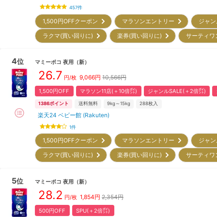
457
件
1,500円OFFクーポン
マラソンエントリー
ジャン
ラクマ(買い回りに)
楽券(買い回りに)
サーティワ
4
位
マミーポコ
夜用
（新）
26.7
9,066
円
10,566円
円/枚
1,500円OFF
マラソン11店(＋10倍㌽)
ジャンルSALE(＋2倍㌽)
1386
ポイント
送料無料
9kg～15kg
288
枚入
楽天24 ベビー館 (Rakuten)
1
件
1,500円OFFクーポン
マラソンエントリー
ジャン
ラクマ(買い回りに)
楽券(買い回りに)
サーティワ
5
位
マミーポコ
夜用
（新）
28.2
1,854
円
2,354円
円/枚
500円OFF
SPU(＋2倍㌽)