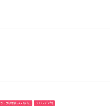
ウェブ検索利用(＋1倍㌽)
SPU(＋2倍㌽)