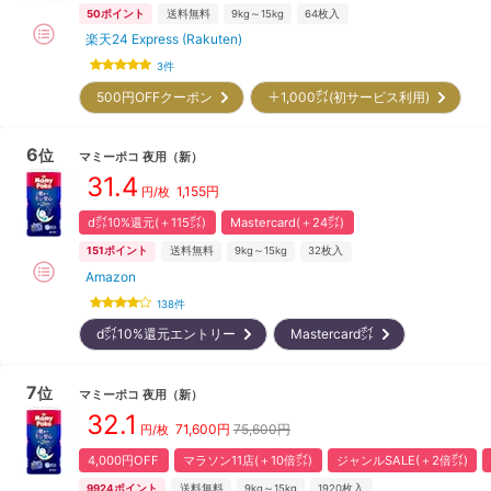
50
ポイント
送料無料
9kg～15kg
64
枚入
楽天24 Express (Rakuten)
3
件
500円OFFクーポン
＋1,000㌽(初サービス利用)
6
位
マミーポコ
夜用
（新）
31.4
1,155
円
円/枚
d㌽10%還元(＋115㌽)
Mastercard(＋24㌽)
151
ポイント
送料無料
9kg～15kg
32
枚入
Amazon
138
件
d㌽10%還元エントリー
Mastercard㌽
7
位
マミーポコ
夜用
（新）
32.1
71,600
円
75,600円
円/枚
4,000円OFF
マラソン11店(＋10倍㌽)
ジャンルSALE(＋2倍㌽)
9924
ポイント
送料無料
9kg～15kg
1920
枚入