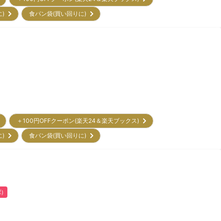
に)
食パン袋(買い回りに)
＋100円OFFクーポン(楽天24＆楽天ブックス)
に)
食パン袋(買い回りに)
)