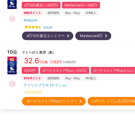
d㌽10%還元(＋500㌽)
Mastercard(＋108㌽)
986
ポイント
送料無料
9kg～15kg
128
枚入
Amazon
1043
件
d㌽10%還元エントリー
Mastercard㌽
10
位
マミーポコ
夜用
（新）
32.6
7,182
円
7,560円
円/枚
5%OFF
ボーナスストアPlus(＋5%㌽)
ボーナスストアPlusさらに(
914
ポイント
送料無料
9kg～15kg
192
枚入
アイリスプラザ (ヤフショ)
ボーナスストアPlusエントリー
LYPプレミアム(5,000