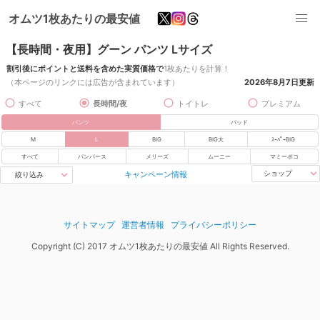
オムツ1枚あたりの最安値
【長時間・夜用】グーン パンツ Lサイズ
割引後にポイントと送料を含めた実質価格で
1枚あたりを計算！
（本ページのリンクには広告が含まれています）
2026年8月7日
更新
すべて
長時間/夜
トイトレ
プレミアム
パンツ
パッド
M
L
BIG
BIG大
ｽｰﾊﾟｰBIG
すべて
パンパース
メリーズ
ムーニー
マミーポコ
キャンペーン情報
ショップ
絞り込み
サイトマップ
運営者情報
プライバシーポリシー
Copyright (C) 2017 オムツ1枚あたりの最安値 All Rights Reserved.