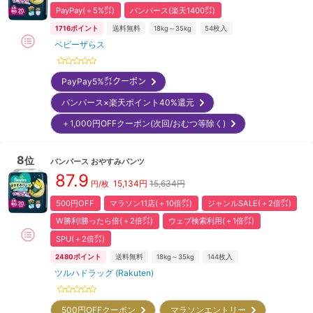
PayPay(＋5%㌽)
パンパース(楽天1400㌽)
1716
ポイント
送料無料
18kg～35kg
54
枚入
ベビーザらス
PayPay5%㌽クーポン
パンパース×楽天ポイント40%還元
＋1,000円OFFクーポン(次回/おむつ等除く)
8
位
パンパース
おやすみパンツ
87.9
15,134
円
15,634円
円/枚
500円OFF
マラソン11店(＋10倍㌽)
ジャンルSALE(＋2倍㌽)
W勝利!勝ったら倍(＋2倍㌽)
ウェブ検索利用(＋1倍㌽)
SPU(＋2倍㌽)
2480
ポイント
送料無料
18kg～35kg
144
枚入
ツルハドラッグ (Rakuten)
500円OFFクーポン
マラソンエントリー