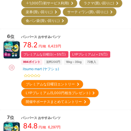
＋1,000㌽(初サービス利用)
ラクマ(買い回りに)
楽券(買い回りに)
サーティワン(買い回りに)
食パン袋(買い回りに)
6
位
パンパース
おやすみパンツ
78.2
6,423
円
円/枚
プレミアムな日曜日(＋5%㌽)
LYPプレミアム(＋2%㌽)
994
ポイント
送料200円
18kg～35kg
72
枚入
itsumo mart (ヤフショ)
プレミアムな日曜日エントリー
LYPプレミアム(5,000円相当プレゼント)
開催中ボーナスまとめてエントリー
7
位
パンパース
おやすみパンツ
84.8
6,297
円
円/枚