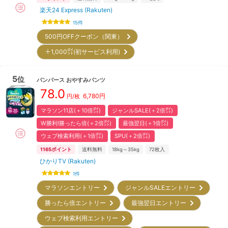
楽天24 Express (Rakuten)
15
件
500円OFFクーポン（関東）
＋1,000㌽(初サービス利用)
5
位
パンパース
おやすみパンツ
78.0
6,780
円
円/枚
マラソン11店(＋10倍㌽)
ジャンルSALE(＋2倍㌽)
W勝利!勝ったら倍(＋2倍㌽)
最強翌日(＋1倍㌽)
ウェブ検索利用(＋1倍㌽)
SPU(＋2倍㌽)
1165
ポイント
送料無料
18kg～35kg
72
枚入
ひかりTV (Rakuten)
1
件
マラソンエントリー
ジャンルSALEエントリー
勝ったら倍エントリー
最強翌日エントリー
ウェブ検索利用エントリー