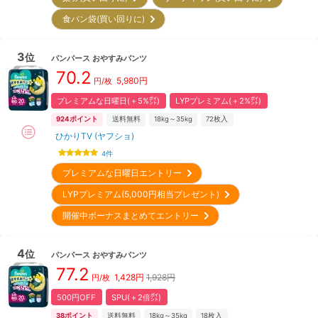
食パン袋(買い回りに)
3
位
パンパース
おやすみパンツ
70.2
5,980
円
円/枚
プレミアムな日曜日(＋5%㌽)
LYPプレミアム(＋2%㌽)
924
ポイント
送料無料
18kg～35kg
72
枚入
ひかりTV (ヤフショ)
4
件
プレミアムな日曜日エントリー
LYPプレミアム(5,000円相当プレゼント)
開催中ボーナスまとめてエントリー
4
位
パンパース
おやすみパンツ
77.2
1,428
円
1,928円
円/枚
500円OFF
SPU(＋2倍㌽)
38
ポイント
送料無料
18kg～35kg
18
枚入