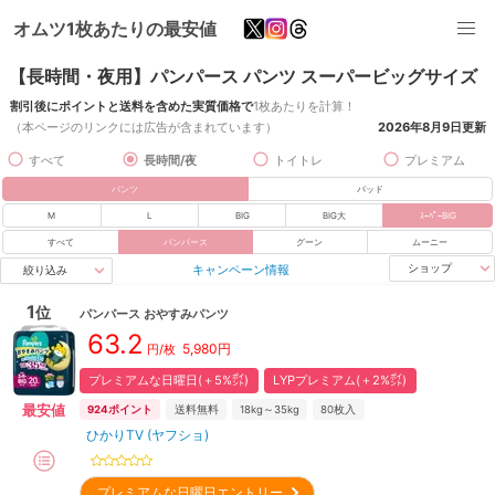
オムツ1枚あたりの最安値
【長時間・夜用】パンパース パンツ スーパービッグサイズ
割引後にポイントと送料を含めた実質価格で
1枚あたりを計算！
（本ページのリンクには広告が含まれています）
2026年8月9日
更新
すべて
長時間/夜
トイトレ
プレミアム
パンツ
パッド
M
L
BIG
BIG大
ｽｰﾊﾟｰBIG
すべて
パンパース
グーン
ムーニー
キャンペーン情報
ショップ
絞り込み
1
位
パンパース
おやすみパンツ
63.2
5,980
円
円/枚
プレミアムな日曜日(＋5%㌽)
LYPプレミアム(＋2%㌽)
最安値
924
ポイント
送料無料
18kg～35kg
80
枚入
ひかりTV (ヤフショ)
プレミアムな日曜日エントリー