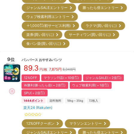
ジャンルSALEエントリー
勝ったら倍エントリー
ウェブ検索利用エントリー
＋1,000㌽(初サービス利用)
ラクマ(買い回りに)
楽券(買い回りに)
サーティワン(買い回りに)
食パン袋(買い回りに)
9
位
パンパース
おやすみパンツ
89.3
7,875
円
8,948円
円/枚
12%OFF
マラソン11店(＋10倍㌽)
ジャンルSALE(＋2倍㌽)
W勝利!勝ったら倍(＋2倍㌽)
ウェブ検索利用(＋1倍㌽)
SPU(＋2倍㌽)
1444
ポイント
送料無料
18kg～35kg
72
枚入
楽天24 (Rakuten)
12%OFFクーポン
マラソンエントリー
ジャンルSALEエントリー
勝ったら倍エントリー