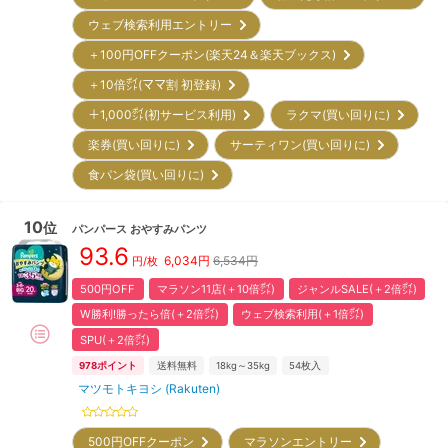
ウェブ検索利用エントリー
＋100円OFFクーポン(楽天24＆楽天ブックス)
＋10倍㌽(ママ割 初登録)
＋1,000㌽(初サービス利用)
ラクマ(買い回りに)
楽券(買い回りに)
サーティワン(買い回りに)
食パン袋(買い回りに)
10
位
パンパース
おやすみパンツ
93.6
6,034
円
6,534円
円/枚
500円OFF
マラソン11店(＋10倍㌽)
ジャンルSALE(＋2倍㌽)
W勝利!勝ったら倍(＋2倍㌽)
ウェブ検索利用(＋1倍㌽)
SPU(＋2倍㌽)
978
ポイント
送料無料
18kg～35kg
54
枚入
マツモトキヨシ (Rakuten)
500円OFFクーポン
マラソンエントリー