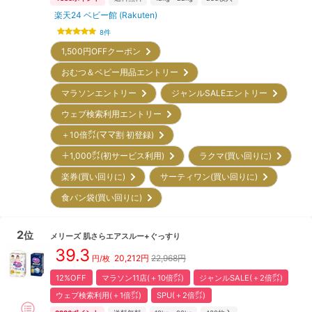
楽天24 ベビー館 (Rakuten)
8
件
1,500円OFFクーポン
おむつ＆ベビー用品エントリー
マラソンエントリー
ジャンルSALEエントリー
ウェブ検索利用エントリー
＋10倍㌽(ママ割 初登録)
＋1,000㌽(初サービス利用)
ラクマ(買い回りに)
楽券(買い回りに)
サーティワン(買い回りに)
食パン袋(買い回りに)
2
位
メリーズ
肌さらエアスルー+ぐっすり
39.3
20,212
円
22,968円
円/枚
12%OFF
マラソン11店(＋10倍㌽)
ジャンルSALE(＋2倍㌽)
ウェブ検索利用(＋1倍㌽)
SPU(＋2倍㌽)