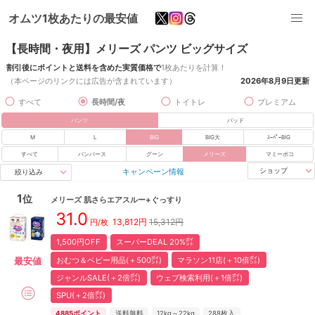
オムツ1枚あたりの最安値
【長時間・夜用】メリーズ パンツ ビッグサイズ
割引後にポイントと送料を含めた実質価格で
1枚あたりを計算！
（本ページのリンクには広告が含まれています）
2026年8月9日
更新
すべて
長時間/夜
トイトレ
プレミアム
パンツ
パッド
M
L
BIG
BIG大
ｽｰﾊﾟｰBIG
すべて
パンパース
グーン
メリーズ
マミーポコ
キャンペーン情報
ショップ
絞り込み
1
位
メリーズ
肌さらエアスルー+ぐっすり
31.0
13,812
円
15,312円
円/枚
1,500円OFF
スーパーDEAL 20%㌽
おむつ＆ベビー用品(＋500㌽)
マラソン11店(＋10倍㌽)
最安値
ジャンルSALE(＋2倍㌽)
ウェブ検索利用(＋1倍㌽)
SPU(＋2倍㌽)
4885
ポイント
送料無料
12kg～22kg
288
枚入