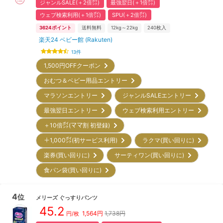
ジャンルSALE(＋2倍㌽)
最強翌日(＋1倍㌽)
ウェブ検索利用(＋1倍㌽)
SPU(＋2倍㌽)
3624
ポイント
送料無料
12kg～22kg
240
枚入
楽天24 ベビー館 (Rakuten)
13
件
1,500円OFFクーポン
おむつ＆ベビー用品エントリー
マラソンエントリー
ジャンルSALEエントリー
最強翌日エントリー
ウェブ検索利用エントリー
＋10倍㌽(ママ割 初登録)
＋1,000㌽(初サービス利用)
ラクマ(買い回りに)
楽券(買い回りに)
サーティワン(買い回りに)
食パン袋(買い回りに)
4
位
メリーズ
ぐっすりパンツ
45.2
1,564
円
1,738円
円/枚