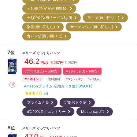
＋10倍㌽(ママ割 初登録)
＋1,000㌽(初サービス利用)
ラクマ(買い回りに)
楽券(買い回りに)
サーティワン(買い回りに)
食パン袋(買い回りに)
7
位
メリーズ
ぐっすりパンツ
46.2
6,257
円
6,952円
円/枚
d㌽10%還元(＋500㌽)
Mastercard(＋140㌽)
710
ポイント
送料無料
12kg～22kg
120
枚入
Amazonプライム 定期おトク便(10%OFF)
3
件
プライム会員
定期おトク便
d㌽10%還元エントリー
Mastercard㌽
8
位
メリーズ
ぐっすりパンツ
47.0