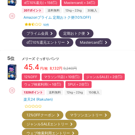
d㌽10%還元(＋156㌽)
Mastercard(＋34㌽)
207
ポイント
送料無料
12kg～22kg
30
枚入
Amazonプライム 定期おトク便(10%OFF)
10
件
プライム会員
定期おトク便
d㌽10%還元エントリー
Mastercard㌽
5
位
メリーズ
ぐっすりパンツ
45.4
8,132
円
9,240円
円/枚
12%OFF
マラソン11店(＋10倍㌽)
ジャンルSALE(＋2倍㌽)
ウェブ検索利用(＋1倍㌽)
SPU(＋2倍㌽)
1329
ポイント
送料無料
12kg～22kg
150
枚入
楽天24 (Rakuten)
12%OFFクーポン
マラソンエントリー
ジャンルSALEエントリー
ウェブ検索利用エントリー