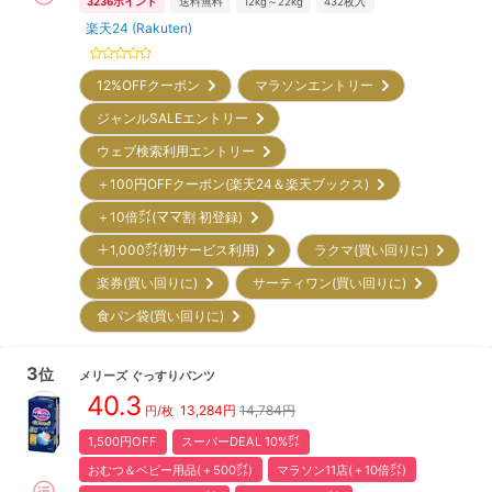
3236
ポイント
送料無料
12kg～22kg
432
枚入
楽天24 (Rakuten)
12%OFFクーポン
マラソンエントリー
ジャンルSALEエントリー
ウェブ検索利用エントリー
＋100円OFFクーポン(楽天24＆楽天ブックス)
＋10倍㌽(ママ割 初登録)
＋1,000㌽(初サービス利用)
ラクマ(買い回りに)
楽券(買い回りに)
サーティワン(買い回りに)
食パン袋(買い回りに)
3
位
メリーズ
ぐっすりパンツ
40.3
13,284
円
14,784円
円/枚
1,500円OFF
スーパーDEAL 10%㌽
おむつ＆ベビー用品(＋500㌽)
マラソン11店(＋10倍㌽)