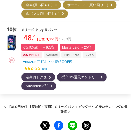
楽券(買い回りに)
サーティワン(買い回りに)
食パン袋(買い回りに)
10
位
メリーズ
ぐっすりパンツ
48.1
1,651
円
1,738円
円/枚
d㌽10%還元(＋165㌽)
Mastercard(＋25㌽)
207
ポイント
送料無料
12kg～22kg
30
枚入
Amazon 定期おトク便(5%OFF)
10
件
定期おトク便
d㌽10%還元エントリー
Mastercard㌽
＼
【31.0円/枚】【長時間・夜用】メリーズ パンツ ビッグサイズ 安いランキング
の最
安値 ／