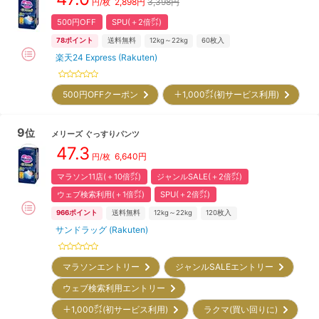
2,898
円
3,398円
円/枚
500円OFF
SPU(＋2倍㌽)
78
ポイント
送料無料
12kg～22kg
60
枚入
楽天24 Express (Rakuten)
500円OFFクーポン
＋1,000㌽(初サービス利用)
9
位
メリーズ
ぐっすりパンツ
47.3
6,640
円
円/枚
マラソン11店(＋10倍㌽)
ジャンルSALE(＋2倍㌽)
ウェブ検索利用(＋1倍㌽)
SPU(＋2倍㌽)
966
ポイント
送料無料
12kg～22kg
120
枚入
サンドラッグ (Rakuten)
マラソンエントリー
ジャンルSALEエントリー
ウェブ検索利用エントリー
＋1,000㌽(初サービス利用)
ラクマ(買い回りに)