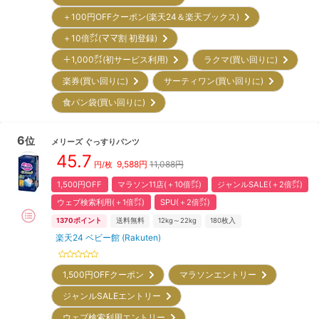
＋100円OFFクーポン(楽天24＆楽天ブックス)
＋10倍㌽(ママ割 初登録)
＋1,000㌽(初サービス利用)
ラクマ(買い回りに)
楽券(買い回りに)
サーティワン(買い回りに)
食パン袋(買い回りに)
6
位
メリーズ
ぐっすりパンツ
45.7
9,588
円
11,088円
円/枚
1,500円OFF
マラソン11店(＋10倍㌽)
ジャンルSALE(＋2倍㌽)
ウェブ検索利用(＋1倍㌽)
SPU(＋2倍㌽)
1370
ポイント
送料無料
12kg～22kg
180
枚入
楽天24 ベビー館 (Rakuten)
1,500円OFFクーポン
マラソンエントリー
ジャンルSALEエントリー
ウェブ検索利用エントリー