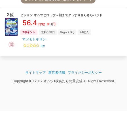
2
位
ピジョン
オムツとれっぴ～朝までぐっすりさらさらパッド
56.4
811
円
円/枚
7
ポイント
送料550円
9kg～25kg
24
枚入
マツモトキヨシ
5
件
サイトマップ
運営者情報
プライバシーポリシー
Copyright (C) 2017 オムツ1枚あたりの最安値 All Rights Reserved.