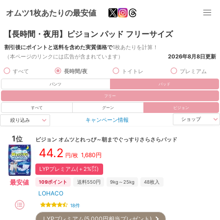
オムツ1枚あたりの最安値
【長時間・夜用】ピジョン パッド フリーサイズ
割引後にポイントと送料を含めた実質価格で
1枚あたりを計算！
（本ページのリンクには広告が含まれています）
2026年8月8日
更新
すべて
長時間/夜
トイトレ
プレミアム
パンツ
パッド
フリー
すべて
グーン
ピジョン
キャンペーン情報
ショップ
絞り込み
1
位
ピジョン
オムツとれっぴ～朝までぐっすりさらさらパッド
44.2
1,680
円
円/枚
LYPプレミアム(＋2%㌽)
最安値
109
ポイント
送料550円
9kg～25kg
48
枚入
LOHACO
18
件
LYPプレミアム(5,000円相当プレゼント)