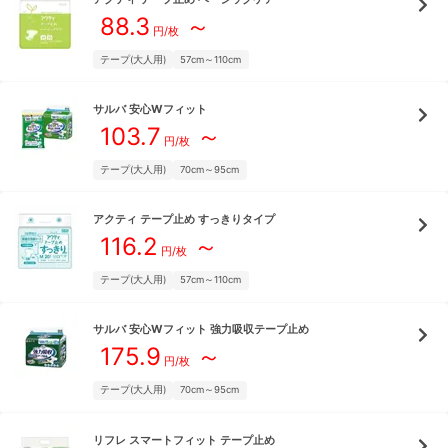
88.3
～
円/枚
テープ(大人用)
57cm～110cm
サルバ
安心Wフィット
103.7
～
円/枚
テープ(大人用)
70cm～95cm
アクティ
テープ止め すっきりタイプ
116.2
～
円/枚
テープ(大人用)
57cm～110cm
サルバ
安心Wフィット 強力吸収テープ止め
175.9
～
円/枚
テープ(大人用)
70cm～95cm
リフレ
スマートフィット テープ止め