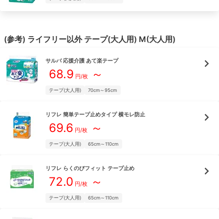
(参考)
ライフリー
以外
テープ(大人用)
M(大人用)
サルバ
応援介護 あて楽テープ
68.9
～
円/枚
テープ(大人用)
70cm～95cm
リフレ
簡単テープ止めタイプ 横モレ防止
69.6
～
円/枚
テープ(大人用)
65cm～110cm
リフレ
らくのびフィット テープ止め
72.0
～
円/枚
テープ(大人用)
65cm～110cm