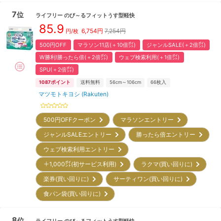
7
位
ライフリー
のび～るフィットうす型軽快
85.9
6,754
円
7,254円
円/枚
500円OFF
マラソン11店(＋10倍㌽)
ジャンルSALE(＋2倍㌽)
W勝利!勝ったら倍(＋2倍㌽)
ウェブ検索利用(＋1倍㌽)
SPU(＋2倍㌽)
1087
ポイント
送料無料
56cm～106cm
66
枚入
マツモトキヨシ (Rakuten)
500円OFFクーポン
マラソンエントリー
ジャンルSALEエントリー
勝ったら倍エントリー
ウェブ検索利用エントリー
＋1,000㌽(初サービス利用)
ラクマ(買い回りに)
楽券(買い回りに)
サーティワン(買い回りに)
食パン袋(買い回りに)
8
位
ライフリー
のび～るフィットうす型軽快