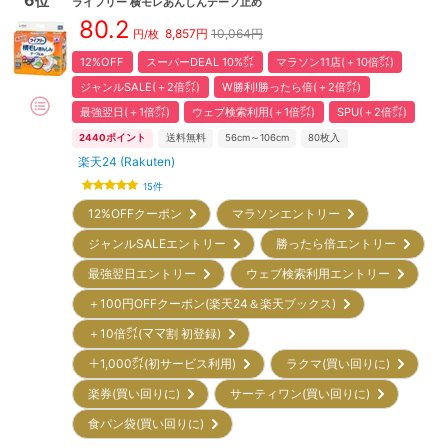
位
ライフリー
横モレあんしんテープ止め
80.2
8,857
円
10,064円
円/枚
12%OFF
スーパーDEAL 10%㌽
マラソン11店(＋10倍㌽)
ジャンルSALE(＋2倍㌽)
W勝利!勝ったら倍(＋2倍㌽)
最強翌日(＋1倍㌽)
ウェブ検索利用(＋1倍㌽)
SPU(＋2倍㌽)
2440
ポイント
送料無料
56cm～106cm
80
枚入
楽天24 (Rakuten)
15
件
12%OFFクーポン
マラソンエントリー
ジャンルSALEエントリー
勝ったら倍エントリー
最強翌日エントリー
ウェブ検索利用エントリー
＋100円OFFクーポン(楽天24＆楽天ブックス)
＋10倍㌽(ママ割 初登録)
＋1,000㌽(初サービス利用)
ラクマ(買い回りに)
楽券(買い回りに)
サーティワン(買い回りに)
食パン袋(買い回りに)