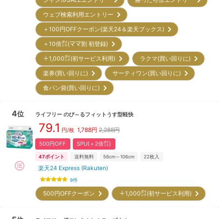
ウェブ検索利用エントリー
＋100円OFFクーポン(楽天24＆楽天ブックス)
＋10倍㌽(ママ割 初登録)
＋1,000㌽(初サービス利用)
ラクマ(買い回りに)
楽券(買い回りに)
サーティワン(買い回りに)
食パン袋(買い回りに)
4
位
ライフリー
のび～るフィットうす型軽快
79.1
1,788
円
2,288円
円/枚
500円OFF
SPU(＋2倍㌽)
47
ポイント
送料無料
56cm～106cm
22
枚入
楽天24 Express (Rakuten)
9
件
500円OFFクーポン
＋1,000㌽(初サービス利用)