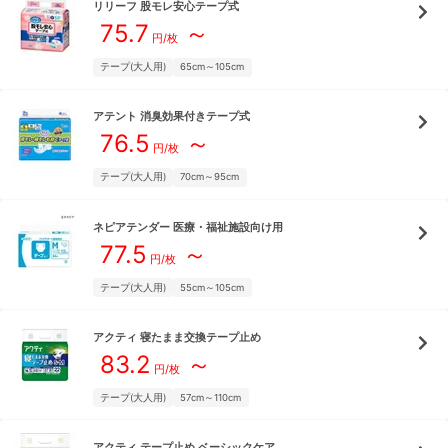
リリーフ
股モレ安心テープ式
75.7
～
円/枚
テープ(大人用)
65cm～105cm
アテント
消臭効果付きテープ式
76.5
～
円/枚
テープ(大人用)
70cm～95cm
ネピアテンダー
医療・福祉施設向け用
77.5
～
円/枚
テープ(大人用)
55cm～105cm
アクティ
寝たまま交換テープ止め
83.2
～
円/枚
テープ(大人用)
57cm～110cm
アクティ
テープ止め ベーシックケア