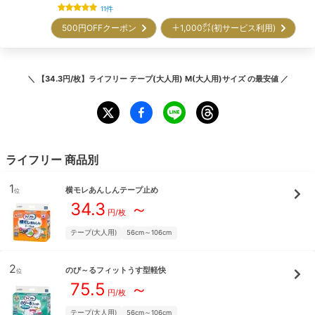
11
件
500円OFFクーポン
＋1,000㌽(初サービス利用)
＼
【34.3円/枚】ライフリー テープ(大人用) M(大人用)サイズ
の最安値 ／
ライフリー
商品別
1
横モレあんしんテープ止め
位
34.3
～
円/枚
テープ(大人用)
56cm～106cm
2
のび～るフィットうす型軽快
位
75.5
～
円/枚
テープ(大人用)
56cm～106cm