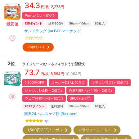
34.3
2,278
円
円/枚
Pontaパス(＋5%㌽)
最安値
135
ポイント
送料600円
56cm～106cm
80
枚入
サンドラッグ (au PAY マーケット)
Pontaパス
2
位
ライフリー
のび～るフィットうす型軽快
73.7
8,564
円
10,064円
円/枚
1,500円OFF
スーパーDEAL 10%㌽
マラソン11店(＋10倍㌽)
ジャンルSALE(＋2倍㌽)
W勝利!勝ったら倍(＋2倍㌽)
ウェブ検索利用(＋1倍㌽)
SPU(＋2倍㌽)
2079
ポイント
送料無料
56cm～106cm
88
枚入
楽天24 ヘルスケア館 (Rakuten)
7
件
1,500円OFFクーポン
マラソンエントリー