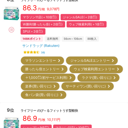
86.3
9,078
円
円/枚
マラソン11店(＋10倍㌽)
ジャンルSALE(＋2倍㌽)
W勝利!勝ったら倍(＋2倍㌽)
ウェブ検索利用(＋1倍㌽)
SPU(＋2倍㌽)
1484
ポイント
送料無料
56cm～106cm
88
枚入
サンドラッグ (Rakuten)
7
件
マラソンエントリー
ジャンルSALEエントリー
勝ったら倍エントリー
ウェブ検索利用エントリー
＋1,000㌽(初サービス利用)
ラクマ(買い回りに)
楽券(買い回りに)
サーティワン(買い回りに)
食パン袋(買い回りに)
9
位
ライフリー
のび～るフィットうす型軽快
86.9
10,111
円
円/枚
ショップ(＋9倍㌽)
マラソン11店(＋10倍㌽)