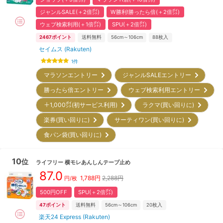
ジャンルSALE(＋2倍㌽)
W勝利!勝ったら倍(＋2倍㌽)
ウェブ検索利用(＋1倍㌽)
SPU(＋2倍㌽)
2467
ポイント
送料無料
56cm～106cm
88
枚入
セイムス (Rakuten)
1
件
マラソンエントリー
ジャンルSALEエントリー
勝ったら倍エントリー
ウェブ検索利用エントリー
＋1,000㌽(初サービス利用)
ラクマ(買い回りに)
楽券(買い回りに)
サーティワン(買い回りに)
食パン袋(買い回りに)
10
位
ライフリー
横モレあんしんテープ止め
87.0
1,788
円
2,288円
円/枚
500円OFF
SPU(＋2倍㌽)
47
ポイント
送料無料
56cm～106cm
20
枚入
楽天24 Express (Rakuten)