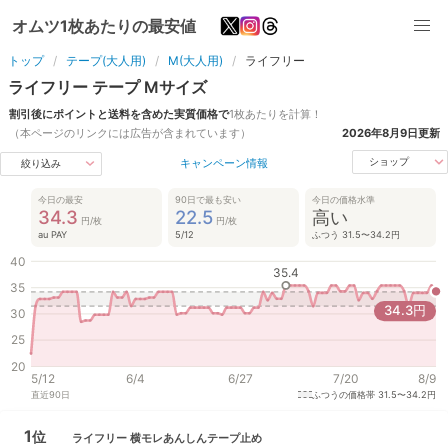
オムツ1枚あたりの最安値
トップ
テープ(大人用)
M(大人用)
ライフリー
ライフリー
テープ
M
サイズ
割引後にポイントと送料を含めた実質価格で
1枚あたりを計算！
（本ページのリンクには広告が含まれています）
2026年8月9日
更新
キャンペーン情報
ショップ
絞り込み
今日の最安
90日で最も安い
今日の価格水準
34.3
22.5
高い
円/枚
円/枚
au PAY
5/12
ふつう 31.5〜34.2円
40
35.4
35
34.3
円
30
25
20
5/12
6/4
6/27
7/20
8/9
直近
90
日
ふつうの価格帯
31.5〜34.2円
1
位
ライフリー
横モレあんしんテープ止め