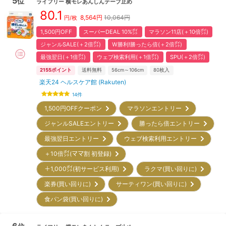
5
位
ライフリー
横モレあんしんテープ止め
80.1
8,564
円
10,064円
円/枚
1,500円OFF
スーパーDEAL 10%㌽
マラソン11店(＋10倍㌽)
ジャンルSALE(＋2倍㌽)
W勝利!勝ったら倍(＋2倍㌽)
最強翌日(＋1倍㌽)
ウェブ検索利用(＋1倍㌽)
SPU(＋2倍㌽)
2155
ポイント
送料無料
56cm～106cm
80
枚入
楽天24 ヘルスケア館 (Rakuten)
14
件
1,500円OFFクーポン
マラソンエントリー
ジャンルSALEエントリー
勝ったら倍エントリー
最強翌日エントリー
ウェブ検索利用エントリー
＋10倍㌽(ママ割 初登録)
＋1,000㌽(初サービス利用)
ラクマ(買い回りに)
楽券(買い回りに)
サーティワン(買い回りに)
食パン袋(買い回りに)
6