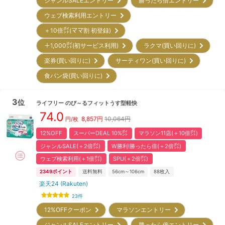
ジャンルSALEエントリー
勝ったら倍エントリー
ウェブ検索利用エントリー
＋10倍㌽(ママ割 初登録)
＋1,000㌽(初サービス利用)
ラクマ(買い回りに)
楽券(買い回りに)
サーティワン(買い回りに)
食パン袋(買い回りに)
3
位
ライフリー
のび～るフィットうす型軽快
74.0
8,857
円
10,064円
円/枚
12%OFF
スーパーDEAL 10%㌽
マラソン11店(＋10倍㌽)
ジャンルSALE(＋2倍㌽)
W勝利!勝ったら倍(＋2倍㌽)
ウェブ検索利用(＋1倍㌽)
SPU(＋2倍㌽)
2349
ポイント
送料無料
56cm～106cm
88
枚入
楽天24 (Rakuten)
23
件
12%OFFクーポン
マラソンエントリー
ジャンルSALEエントリー
勝ったら倍エントリー