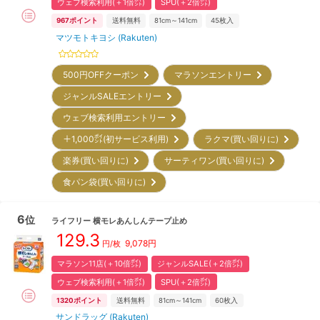
ウェブ検索利用(＋1倍㌽)
SPU(＋2倍㌽)
967
ポイント
送料無料
81cm～141cm
45
枚入
マツモトキヨシ (Rakuten)
500円OFFクーポン
マラソンエントリー
ジャンルSALEエントリー
ウェブ検索利用エントリー
＋1,000㌽(初サービス利用)
ラクマ(買い回りに)
楽券(買い回りに)
サーティワン(買い回りに)
食パン袋(買い回りに)
6
位
ライフリー
横モレあんしんテープ止め
129.3
9,078
円
円/枚
マラソン11店(＋10倍㌽)
ジャンルSALE(＋2倍㌽)
ウェブ検索利用(＋1倍㌽)
SPU(＋2倍㌽)
1320
ポイント
送料無料
81cm～141cm
60
枚入
サンドラッグ (Rakuten)