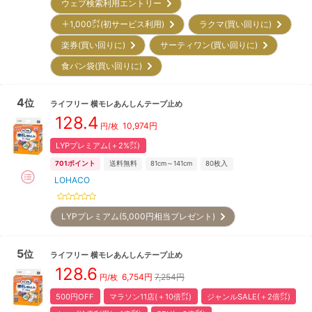
ウェブ検索利用エントリー
＋1,000㌽(初サービス利用)
ラクマ(買い回りに)
楽券(買い回りに)
サーティワン(買い回りに)
食パン袋(買い回りに)
4
位
ライフリー
横モレあんしんテープ止め
128.4
10,974
円
円/枚
LYPプレミアム(＋2%㌽)
701
ポイント
送料無料
81cm～141cm
80
枚入
LOHACO
LYPプレミアム(5,000円相当プレゼント)
5
位
ライフリー
横モレあんしんテープ止め
128.6
6,754
円
7,254円
円/枚
500円OFF
マラソン11店(＋10倍㌽)
ジャンルSALE(＋2倍㌽)