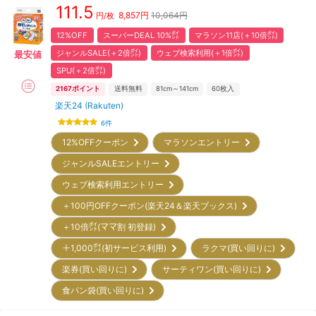
111.5
8,857
円
10,064円
円/枚
12%OFF
スーパーDEAL 10%㌽
マラソン11店(＋10倍㌽)
ジャンルSALE(＋2倍㌽)
ウェブ検索利用(＋1倍㌽)
最安値
SPU(＋2倍㌽)
2167
ポイント
送料無料
81cm～141cm
60
枚入
楽天24 (Rakuten)
6
件
12%OFFクーポン
マラソンエントリー
ジャンルSALEエントリー
ウェブ検索利用エントリー
＋100円OFFクーポン(楽天24＆楽天ブックス)
＋10倍㌽(ママ割 初登録)
＋1,000㌽(初サービス利用)
ラクマ(買い回りに)
楽券(買い回りに)
サーティワン(買い回りに)
食パン袋(買い回りに)