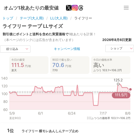
オムツ1枚あたりの最安値
トップ
テープ(大人用)
LL(大人用)
ライフリー
ライフリー
テープ
LL
サイズ
割引後にポイントと送料を含めた実質価格で
1枚あたりを計算！
（本ページのリンクには広告が含まれています）
2026年8月6日
更新
キャンペーン情報
ショップ
絞り込み
今日の最安
90日で最も安い
今日の価格水準
111.5
70.6
高い
円/枚
円/枚
楽天
7/10
ふつう 103.1〜106.2円
140
125.2
120
100
111.5
円
80
60
5/9
6/1
6/24
7/17
8/6
直近
90
日
ふつうの価格帯
103.1〜106.2円
1
位
ライフリー
横モレあんしんテープ止め