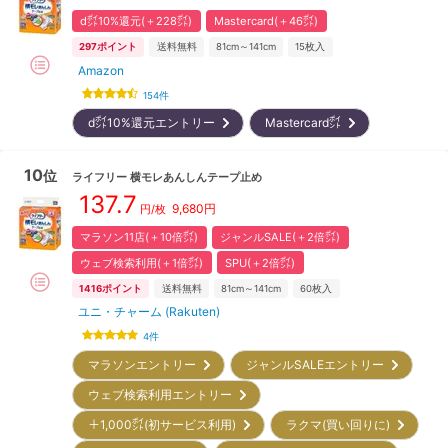
d㌽10%還元(＋228㌽)
Mastercard(＋46㌽)
297
ポイント
送料無料
81cm～141cm
15
枚入
Amazon
154
件
d㌽10%還元エントリー
Mastercard㌽
10
位
ライフリー
横モレあんしんテープ止め
137.7
9,680
円
円/枚
マラソン11店(＋10倍㌽)
ジャンルSALE(＋2倍㌽)
ウェブ検索利用(＋1倍㌽)
SPU(＋2倍㌽)
1416
ポイント
送料無料
81cm～141cm
60
枚入
ユニ・チャーム (Rakuten)
4
件
マラソンエントリー
ジャンルSALEエントリー
ウェブ検索利用エントリー
＋1,000㌽(初サービス利用)
ラクマ(買い回りに)