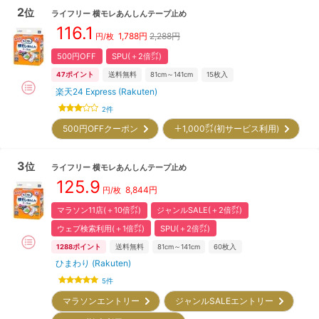
2
位
ライフリー
横モレあんしんテープ止め
116.1
1,788
円
2,288円
円/枚
500円OFF
SPU(＋2倍㌽)
47
ポイント
送料無料
81cm～141cm
15
枚入
楽天24 Express (Rakuten)
2
件
500円OFFクーポン
＋1,000㌽(初サービス利用)
3
位
ライフリー
横モレあんしんテープ止め
125.9
8,844
円
円/枚
マラソン11店(＋10倍㌽)
ジャンルSALE(＋2倍㌽)
ウェブ検索利用(＋1倍㌽)
SPU(＋2倍㌽)
1288
ポイント
送料無料
81cm～141cm
60
枚入
ひまわり (Rakuten)
5
件
マラソンエントリー
ジャンルSALEエントリー