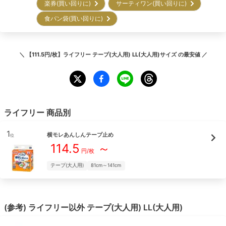
楽券(買い回りに)
サーティワン(買い回りに)
食パン袋(買い回りに)
＼
【111.5円/枚】ライフリー テープ(大人用) LL(大人用)サイズ
の最安値 ／
ライフリー
商品別
1
横モレあんしんテープ止め
位
114.5
～
円/枚
テープ(大人用)
81cm～141cm
(参考)
ライフリー
以外
テープ(大人用)
LL(大人用)