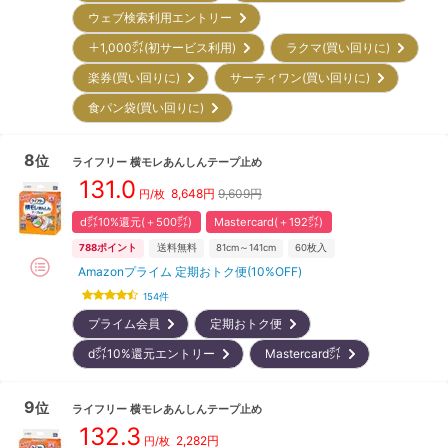
ウェブ検索利用エントリー
＋1,000㌽(初サービス利用)
ラクマ(買い回りに)
楽券(買い回りに)
サーティワン(買い回りに)
食パン袋(買い回りに)
8
位
ライフリー
横モレあんしんテープ止め
131.0
8,648
円
9,609円
円/枚
d㌽10%還元(＋500㌽)
Mastercard(＋192㌽)
788
ポイント
送料無料
81cm～141cm
60
枚入
Amazonプライム 定期おトク便(10%OFF)
154
件
プライム会員
定期おトク便
d㌽10%還元エントリー
Mastercard㌽
9
位
ライフリー
横モレあんしんテープ止め
132.3
2,282
円
円/枚