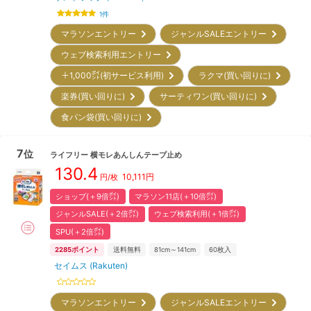
1
件
マラソンエントリー
ジャンルSALEエントリー
ウェブ検索利用エントリー
＋1,000㌽(初サービス利用)
ラクマ(買い回りに)
楽券(買い回りに)
サーティワン(買い回りに)
食パン袋(買い回りに)
7
位
ライフリー
横モレあんしんテープ止め
130.4
10,111
円
円/枚
ショップ(＋9倍㌽)
マラソン11店(＋10倍㌽)
ジャンルSALE(＋2倍㌽)
ウェブ検索利用(＋1倍㌽)
SPU(＋2倍㌽)
2285
ポイント
送料無料
81cm～141cm
60
枚入
セイムス (Rakuten)
マラソンエントリー
ジャンルSALEエントリー