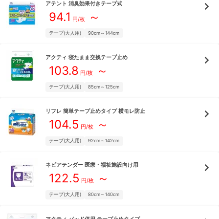
アテント
消臭効果付きテープ式
94.1
～
円/枚
テープ(大人用)
90cm～144cm
アクティ
寝たまま交換テープ止め
103.8
～
円/枚
テープ(大人用)
85cm～125cm
リフレ
簡単テープ止めタイプ 横モレ防止
104.5
～
円/枚
テープ(大人用)
92cm～142cm
ネピアテンダー
医療・福祉施設向け用
122.5
～
円/枚
テープ(大人用)
80cm～140cm
アクティ
パッド併用 テープ止めタイプ