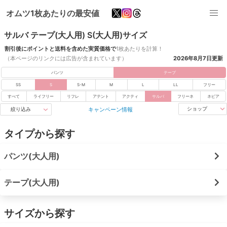
オムツ1枚あたりの最安値
サルバ テープ(大人用) S(大人用)サイズ
割引後にポイントと送料を含めた実質価格で
1枚あたりを計算！
（本ページのリンクには広告が含まれています）
2026年8月7日
更新
パンツ
テープ
SS
S
S-M
M
L
LL
フリー
すべて
ライフリー
リフレ
アテント
アクティ
サルバ
フリーネ
ネピア
キャンペーン情報
ショップ
絞り込み
タイプから探す
パンツ(大人用)
テープ(大人用)
サイズから探す