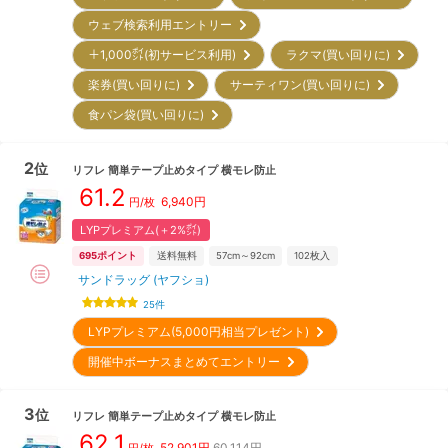
ウェブ検索利用エントリー
＋1,000㌽(初サービス利用)
ラクマ(買い回りに)
楽券(買い回りに)
サーティワン(買い回りに)
食パン袋(買い回りに)
2
位
リフレ
簡単テープ止めタイプ 横モレ防止
61.2
6,940
円
円/枚
LYPプレミアム(＋2%㌽)
695
ポイント
送料無料
57cm～92cm
102
枚入
サンドラッグ (ヤフショ)
25
件
LYPプレミアム(5,000円相当プレゼント)
開催中ボーナスまとめてエントリー
3
位
リフレ
簡単テープ止めタイプ 横モレ防止
62.1
52,901
円
60,114円