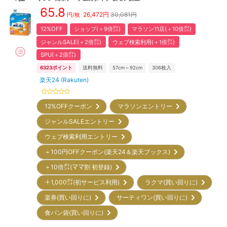
65.8
26,472
円
30,081円
円/枚
12%OFF
ショップ(＋9倍㌽)
マラソン11店(＋10倍㌽)
ジャンルSALE(＋2倍㌽)
ウェブ検索利用(＋1倍㌽)
SPU(＋2倍㌽)
6323
ポイント
送料無料
57cm～92cm
306
枚入
楽天24 (Rakuten)
12%OFFクーポン
マラソンエントリー
ジャンルSALEエントリー
ウェブ検索利用エントリー
＋100円OFFクーポン(楽天24＆楽天ブックス)
＋10倍㌽(ママ割 初登録)
＋1,000㌽(初サービス利用)
ラクマ(買い回りに)
楽券(買い回りに)
サーティワン(買い回りに)
食パン袋(買い回りに)