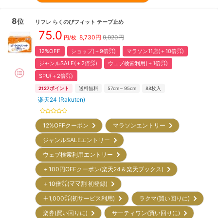
8
位
リフレ
らくのびフィット テープ止め
75.0
8,730
円
9,920円
円/枚
12%OFF
ショップ(＋9倍㌽)
マラソン11店(＋10倍㌽)
ジャンルSALE(＋2倍㌽)
ウェブ検索利用(＋1倍㌽)
SPU(＋2倍㌽)
2127
ポイント
送料無料
57cm～95cm
88
枚入
楽天24 (Rakuten)
12%OFFクーポン
マラソンエントリー
ジャンルSALEエントリー
ウェブ検索利用エントリー
＋100円OFFクーポン(楽天24＆楽天ブックス)
＋10倍㌽(ママ割 初登録)
＋1,000㌽(初サービス利用)
ラクマ(買い回りに)
楽券(買い回りに)
サーティワン(買い回りに)