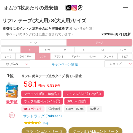
オムツ1枚あたりの最安値
リフレ テープ(大人用) S(大人用)サイズ
割引後にポイントと送料を含めた実質価格で
1枚あたりを計算！
（本ページのリンクには広告が含まれています）
2026年8月7日
更新
パンツ
テープ
SS
S
S-M
M
L
LL
フリー
すべて
ライフリー
リフレ
アテント
アクティ
サルバ
フリーネ
ネピア
キャンペーン情報
ショップ
絞り込み
1
位
リフレ
簡単テープ止めタイプ 横モレ防止
58.1
6,939
円
円/枚
マラソン11店(＋10倍㌽)
ジャンルSALE(＋2倍㌽)
ウェブ検索利用(＋1倍㌽)
SPU(＋2倍㌽)
最安値
1014
ポイント
送料無料
57cm～92cm
102
枚入
サンドラッグ (Rakuten)
14
件
マラソンエントリー
ジャンルSALEエントリー