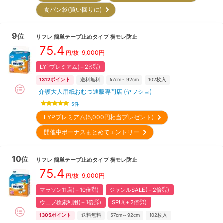
食パン袋(買い回りに)
9
位
リフレ
簡単テープ止めタイプ 横モレ防止
75.4
9,000
円
円/枚
LYPプレミアム(＋2%㌽)
1312
ポイント
送料無料
57cm～92cm
102
枚入
介護大人用紙おむつ通販専門店 (ヤフショ)
5
件
LYPプレミアム(5,000円相当プレゼント)
開催中ボーナスまとめてエントリー
10
位
リフレ
簡単テープ止めタイプ 横モレ防止
75.4
9,000
円
円/枚
マラソン11店(＋10倍㌽)
ジャンルSALE(＋2倍㌽)
ウェブ検索利用(＋1倍㌽)
SPU(＋2倍㌽)
1305
ポイント
送料無料
57cm～92cm
102
枚入