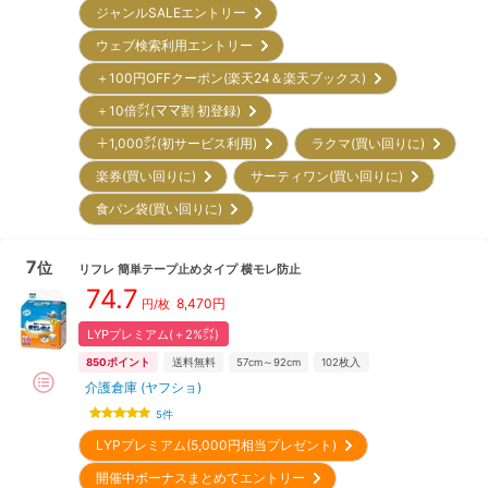
ジャンルSALEエントリー
ウェブ検索利用エントリー
＋100円OFFクーポン(楽天24＆楽天ブックス)
＋10倍㌽(ママ割 初登録)
＋1,000㌽(初サービス利用)
ラクマ(買い回りに)
楽券(買い回りに)
サーティワン(買い回りに)
食パン袋(買い回りに)
7
位
リフレ
簡単テープ止めタイプ 横モレ防止
74.7
8,470
円
円/枚
LYPプレミアム(＋2%㌽)
850
ポイント
送料無料
57cm～92cm
102
枚入
介護倉庫 (ヤフショ)
5
件
LYPプレミアム(5,000円相当プレゼント)
開催中ボーナスまとめてエントリー