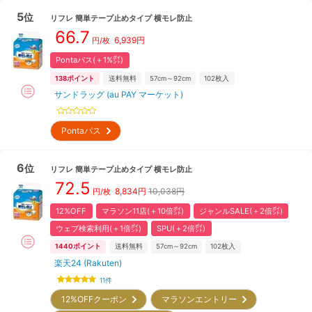
5
位
リフレ
簡単テープ止めタイプ 横モレ防止
66.7
6,939
円
円/枚
Pontaパス(＋1%㌽)
138
ポイント
送料無料
57cm～92cm
102
枚入
サンドラッグ (au PAY マーケット)
Pontaパス
6
位
リフレ
簡単テープ止めタイプ 横モレ防止
72.5
8,834
円
10,038円
円/枚
12%OFF
マラソン11店(＋10倍㌽)
ジャンルSALE(＋2倍㌽)
ウェブ検索利用(＋1倍㌽)
SPU(＋2倍㌽)
1440
ポイント
送料無料
57cm～92cm
102
枚入
楽天24 (Rakuten)
11
件
12%OFFクーポン
マラソンエントリー