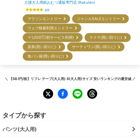
介護大人用紙おむつ通販専門店 (Rakuten)
6
件
マラソンエントリー
ジャンルSALEエントリー
ウェブ検索利用エントリー
＋1,000㌽(初サービス利用)
ラクマ(買い回りに)
楽券(買い回りに)
サーティワン(買い回りに)
食パン袋(買い回りに)
＼
【58.1円/枚】リフレ テープ(大人用) S(大人用)サイズ 安いランキング
の最安値 ／
タイプから探す
パンツ(大人用)