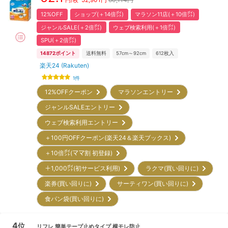
円/枚
12%OFF
ショップ(＋14倍㌽)
マラソン11店(＋10倍㌽)
ジャンルSALE(＋2倍㌽)
ウェブ検索利用(＋1倍㌽)
SPU(＋2倍㌽)
14872
ポイント
送料無料
57cm～92cm
612
枚入
楽天24 (Rakuten)
1
件
12%OFFクーポン
マラソンエントリー
ジャンルSALEエントリー
ウェブ検索利用エントリー
＋100円OFFクーポン(楽天24＆楽天ブックス)
＋10倍㌽(ママ割 初登録)
＋1,000㌽(初サービス利用)
ラクマ(買い回りに)
楽券(買い回りに)
サーティワン(買い回りに)
食パン袋(買い回りに)
4
位
リフレ
簡単テープ止めタイプ 横モレ防止