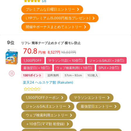
5
件
プレミアムな日曜日エントリー
LYPプレミアム(5,000円相当プレゼント)
開催中ボーナスまとめてエントリー
9
位
リフレ
簡単テープ止めタイプ 横モレ防止
70.8
8,527
円
10,027円
円/枚
1,500円OFF
マラソン11店(＋10倍㌽)
ジャンルSALE(＋2倍㌽)
最強翌日(＋1倍㌽)
ウェブ検索利用(＋1倍㌽)
SPU(＋2倍㌽)
1301
ポイント
送料無料
57cm～92cm
102
枚入
楽天24 ヘルスケア館 (Rakuten)
1,500円OFFクーポン
マラソンエントリー
ジャンルSALEエントリー
最強翌日エントリー
ウェブ検索利用エントリー
＋10倍㌽(ママ割 初登録)