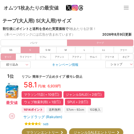
オムツ1枚あたりの最安値
テープ(大人用) S(大人用)サイズ
割引後にポイントと送料を含めた実質価格で
1枚あたりを計算！
（本ページのリンクには広告が含まれています）
2026年8月9日
更新
パンツ
テープ
SS
S
S-M
M
L
LL
フリー
すべて
ライフリー
リフレ
アテント
アクティ
サルバ
フリーネ
ネピア
キャンペーン情報
ショップ
絞り込み
1
位
リフレ
簡単テープ止めタイプ 横モレ防止
58.1
6,939
円
円/枚
マラソン11店(＋10倍㌽)
ジャンルSALE(＋2倍㌽)
ウェブ検索利用(＋1倍㌽)
SPU(＋2倍㌽)
最安値
1014
ポイント
送料無料
57cm～92cm
102
枚入
サンドラッグ (Rakuten)
14
件
マラソンエントリー
ジャンルSALEエントリー