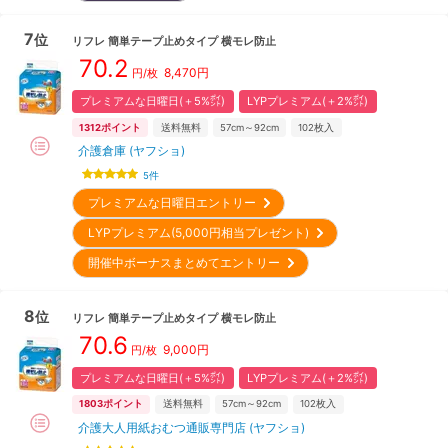
7
位
リフレ
簡単テープ止めタイプ 横モレ防止
70.2
8,470
円
円/枚
プレミアムな日曜日(＋5%㌽)
LYPプレミアム(＋2%㌽)
1312
ポイント
送料無料
57cm～92cm
102
枚入
介護倉庫 (ヤフショ)
5
件
プレミアムな日曜日エントリー
LYPプレミアム(5,000円相当プレゼント)
開催中ボーナスまとめてエントリー
8
位
リフレ
簡単テープ止めタイプ 横モレ防止
70.6
9,000
円
円/枚
プレミアムな日曜日(＋5%㌽)
LYPプレミアム(＋2%㌽)
1803
ポイント
送料無料
57cm～92cm
102
枚入
介護大人用紙おむつ通販専門店 (ヤフショ)