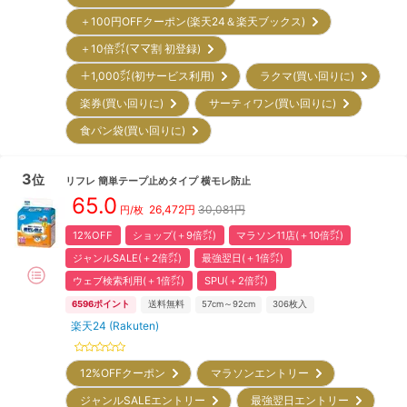
＋100円OFFクーポン(楽天24＆楽天ブックス)
＋10倍㌽(ママ割 初登録)
＋1,000㌽(初サービス利用)
ラクマ(買い回りに)
楽券(買い回りに)
サーティワン(買い回りに)
食パン袋(買い回りに)
3
位
リフレ
簡単テープ止めタイプ 横モレ防止
65.0
26,472
円
30,081円
円/枚
12%OFF
ショップ(＋9倍㌽)
マラソン11店(＋10倍㌽)
ジャンルSALE(＋2倍㌽)
最強翌日(＋1倍㌽)
ウェブ検索利用(＋1倍㌽)
SPU(＋2倍㌽)
6596
ポイント
送料無料
57cm～92cm
306
枚入
楽天24 (Rakuten)
12%OFFクーポン
マラソンエントリー
ジャンルSALEエントリー
最強翌日エントリー