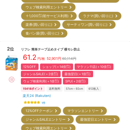
ウェブ検索利用エントリー
＋1,000㌽(初サービス利用)
ラクマ(買い回りに)
楽券(買い回りに)
サーティワン(買い回りに)
食パン袋(買い回りに)
2
位
リフレ
簡単テープ止めタイプ 横モレ防止
61.2
52,901
円
60,114円
円/枚
12%OFF
ショップ(＋14倍㌽)
マラソン11店(＋10倍㌽)
ジャンルSALE(＋2倍㌽)
最強翌日(＋1倍㌽)
ウェブ検索利用(＋1倍㌽)
SPU(＋2倍㌽)
15418
ポイント
送料無料
57cm～92cm
612
枚入
楽天24 (Rakuten)
1
件
12%OFFクーポン
マラソンエントリー
ジャンルSALEエントリー
最強翌日エントリー
ウェブ検索利用エントリー