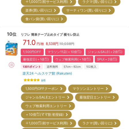
＋1,000㌽(初サービス利用)
ラクマ(買い回りに)
楽券(買い回りに)
サーティワン(買い回りに)
食パン袋(買い回りに)
10
位
リフレ
簡単テープ止めタイプ 横モレ防止
71.0
8,538
円
10,038円
円/枚
1,500円OFF
マラソン11店(＋10倍㌽)
ジャンルSALE(＋2倍㌽)
最強翌日(＋1倍㌽)
ウェブ検索利用(＋1倍㌽)
SPU(＋2倍㌽)
1301
ポイント
送料無料
57cm～92cm
102
枚入
楽天24 ヘルスケア館 (Rakuten)
8
件
1,500円OFFクーポン
マラソンエントリー
ジャンルSALEエントリー
最強翌日エントリー
ウェブ検索利用エントリー
＋10倍㌽(ママ割 初登録)
＋1,000㌽(初サービス利用)
ラクマ(買い回りに)