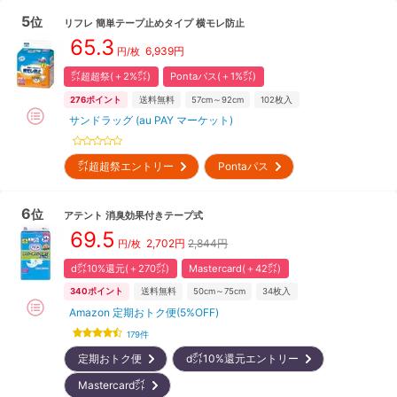
5
位
リフレ
簡単テープ止めタイプ 横モレ防止
65.3
6,939
円
円/枚
㌽超超祭(＋2%㌽)
Pontaパス(＋1%㌽)
276
ポイント
送料無料
57cm～92cm
102
枚入
サンドラッグ (au PAY マーケット)
㌽超超祭エントリー
Pontaパス
6
位
アテント
消臭効果付きテープ式
69.5
2,702
円
2,844円
円/枚
d㌽10%還元(＋270㌽)
Mastercard(＋42㌽)
340
ポイント
送料無料
50cm～75cm
34
枚入
Amazon 定期おトク便(5%OFF)
179
件
定期おトク便
d㌽10%還元エントリー
Mastercard㌽