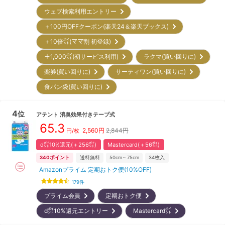
ウェブ検索利用エントリー
＋100円OFFクーポン(楽天24＆楽天ブックス)
＋10倍㌽(ママ割 初登録)
＋1,000㌽(初サービス利用)
ラクマ(買い回りに)
楽券(買い回りに)
サーティワン(買い回りに)
食パン袋(買い回りに)
4
位
アテント
消臭効果付きテープ式
65.3
2,560
円
2,844円
円/枚
d㌽10%還元(＋256㌽)
Mastercard(＋56㌽)
340
ポイント
送料無料
50cm～75cm
34
枚入
Amazonプライム 定期おトク便(10%OFF)
179
件
プライム会員
定期おトク便
d㌽10%還元エントリー
Mastercard㌽