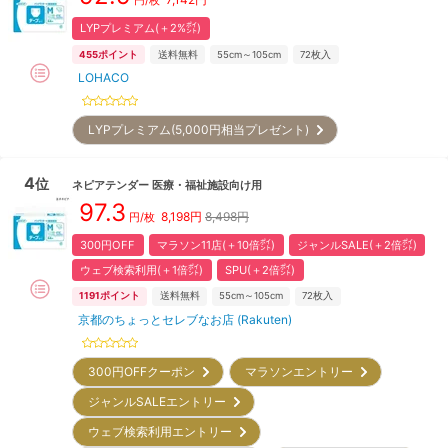
円/枚
LYPプレミアム(＋2%㌽)
455
ポイント
送料無料
55cm～105cm
72
枚入
LOHACO
LYPプレミアム(5,000円相当プレゼント)
4
位
ネピアテンダー
医療・福祉施設向け用
97.3
8,198
円
8,498円
円/枚
300円OFF
マラソン11店(＋10倍㌽)
ジャンルSALE(＋2倍㌽)
ウェブ検索利用(＋1倍㌽)
SPU(＋2倍㌽)
1191
ポイント
送料無料
55cm～105cm
72
枚入
京都のちょっとセレブなお店 (Rakuten)
300円OFFクーポン
マラソンエントリー
ジャンルSALEエントリー
ウェブ検索利用エントリー