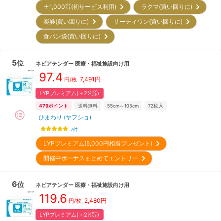
＋1,000㌽(初サービス利用)
ラクマ(買い回りに)
楽券(買い回りに)
サーティワン(買い回りに)
食パン袋(買い回りに)
5
位
ネピアテンダー
医療・福祉施設向け用
97.4
7,491
円
円/枚
LYPプレミアム(＋2%㌽)
479
ポイント
送料無料
55cm～105cm
72
枚入
ひまわり (ヤフショ)
7
件
LYPプレミアム(5,000円相当プレゼント)
開催中ボーナスまとめてエントリー
6
位
ネピアテンダー
医療・福祉施設向け用
119.6
2,480
円
円/枚
LYPプレミアム(＋2%㌽)