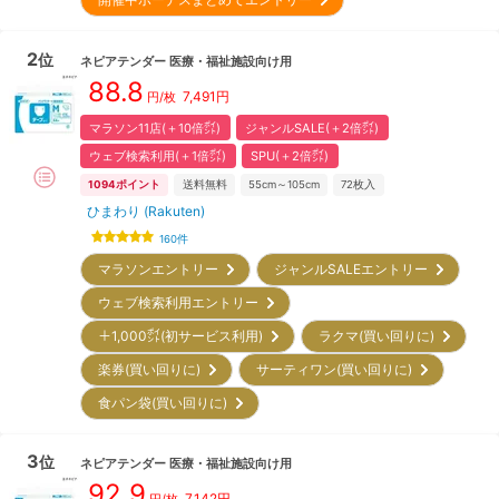
2
位
ネピアテンダー
医療・福祉施設向け用
88.8
7,491
円
円/枚
マラソン11店(＋10倍㌽)
ジャンルSALE(＋2倍㌽)
ウェブ検索利用(＋1倍㌽)
SPU(＋2倍㌽)
1094
ポイント
送料無料
55cm～105cm
72
枚入
ひまわり (Rakuten)
160
件
マラソンエントリー
ジャンルSALEエントリー
ウェブ検索利用エントリー
＋1,000㌽(初サービス利用)
ラクマ(買い回りに)
楽券(買い回りに)
サーティワン(買い回りに)
食パン袋(買い回りに)
3
位
ネピアテンダー
医療・福祉施設向け用
92.9
7,142
円