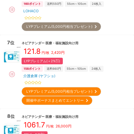
160
ポイント
送料550円
55cm～105cm
24
枚入
LOHACO
LYPプレミアム(5,000円相当プレゼント)
7
位
ネピアテンダー
医療・福祉施設向け用
121.8
2,420
円
円/枚
LYPプレミアム(＋2%㌽)
158
ポイント
送料660円
55cm～105cm
24
枚入
介護倉庫 (ヤフショ)
LYPプレミアム(5,000円相当プレゼント)
開催中ボーナスまとめてエントリー
8
位
ネピアテンダー
医療・福祉施設向け用
1061.7
26,000
円
円/枚