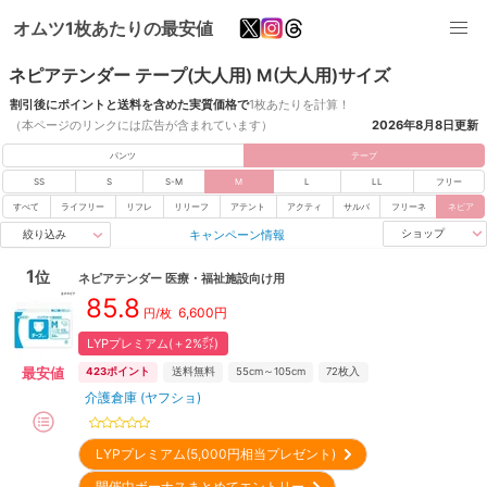
オムツ1枚あたりの最安値
ネピアテンダー テープ(大人用) M(大人用)サイズ
割引後にポイントと送料を含めた実質価格で
1枚あたりを計算！
（本ページのリンクには広告が含まれています）
2026年8月8日
更新
パンツ
テープ
SS
S
S-M
M
L
LL
フリー
すべて
ライフリー
リフレ
リリーフ
アテント
アクティ
サルバ
フリーネ
ネピア
キャンペーン情報
ショップ
絞り込み
1
位
ネピアテンダー
医療・福祉施設向け用
85.8
6,600
円
円/枚
LYPプレミアム(＋2%㌽)
最安値
423
ポイント
送料無料
55cm～105cm
72
枚入
介護倉庫 (ヤフショ)
LYPプレミアム(5,000円相当プレゼント)
開催中ボーナスまとめてエントリー