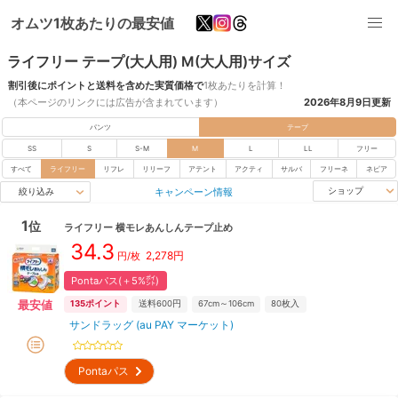
オムツ1枚あたりの最安値
ライフリー テープ(大人用) M(大人用)サイズ
割引後にポイントと送料を含めた実質価格で
1枚あたりを計算！
（本ページのリンクには広告が含まれています）
2026年8月9日
更新
パンツ
テープ
SS
S
S-M
M
L
LL
フリー
すべて
ライフリー
リフレ
リリーフ
アテント
アクティ
サルバ
フリーネ
ネピア
キャンペーン情報
ショップ
絞り込み
1
位
ライフリー
横モレあんしんテープ止め
34.3
2,278
円
円/枚
Pontaパス(＋5%㌽)
最安値
135
ポイント
送料600円
67cm～106cm
80
枚入
サンドラッグ (au PAY マーケット)
Pontaパス