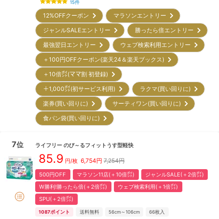
15
件
12%OFFクーポン
マラソンエントリー
ジャンルSALEエントリー
勝ったら倍エントリー
最強翌日エントリー
ウェブ検索利用エントリー
＋100円OFFクーポン(楽天24＆楽天ブックス)
＋10倍㌽(ママ割 初登録)
＋1,000㌽(初サービス利用)
ラクマ(買い回りに)
楽券(買い回りに)
サーティワン(買い回りに)
食パン袋(買い回りに)
7
位
ライフリー
のび～るフィットうす型軽快
85.9
6,754
円
7,254円
円/枚
500円OFF
マラソン11店(＋10倍㌽)
ジャンルSALE(＋2倍㌽)
W勝利!勝ったら倍(＋2倍㌽)
ウェブ検索利用(＋1倍㌽)
SPU(＋2倍㌽)
1087
ポイント
送料無料
56cm～106cm
66
枚入