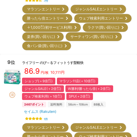
7
件
マラソンエントリー
ジャンルSALEエントリー
勝ったら倍エントリー
ウェブ検索利用エントリー
＋1,000㌽(初サービス利用)
ラクマ(買い回りに)
楽券(買い回りに)
サーティワン(買い回りに)
食パン袋(買い回りに)
9
位
ライフリー
のび～るフィットうす型軽快
86.9
10,111
円
円/枚
ショップ(＋9倍㌽)
マラソン11店(＋10倍㌽)
ジャンルSALE(＋2倍㌽)
W勝利!勝ったら倍(＋2倍㌽)
ウェブ検索利用(＋1倍㌽)
SPU(＋2倍㌽)
2467
ポイント
送料無料
56cm～106cm
88
枚入
セイムス (Rakuten)
1
件
マラソンエントリー
ジャンルSALEエントリー
勝ったら倍エントリー
ウェブ検索利用エントリー