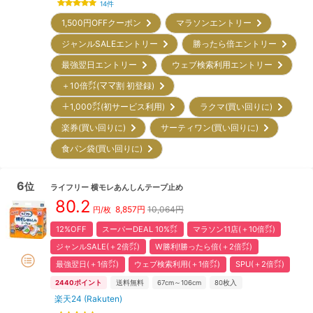
14
件
1,500円OFFクーポン
マラソンエントリー
ジャンルSALEエントリー
勝ったら倍エントリー
最強翌日エントリー
ウェブ検索利用エントリー
＋10倍㌽(ママ割 初登録)
＋1,000㌽(初サービス利用)
ラクマ(買い回りに)
楽券(買い回りに)
サーティワン(買い回りに)
食パン袋(買い回りに)
6
位
ライフリー
横モレあんしんテープ止め
80.2
8,857
円
10,064円
円/枚
12%OFF
スーパーDEAL 10%㌽
マラソン11店(＋10倍㌽)
ジャンルSALE(＋2倍㌽)
W勝利!勝ったら倍(＋2倍㌽)
最強翌日(＋1倍㌽)
ウェブ検索利用(＋1倍㌽)
SPU(＋2倍㌽)
2440
ポイント
送料無料
67cm～106cm
80
枚入
楽天24 (Rakuten)