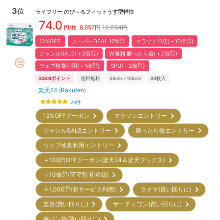
3
位
ライフリー
のび～るフィットうす型軽快
74.0
8,857
円
10,064円
円/枚
12%OFF
スーパーDEAL 10%㌽
マラソン11店(＋10倍㌽)
ジャンルSALE(＋2倍㌽)
W勝利!勝ったら倍(＋2倍㌽)
ウェブ検索利用(＋1倍㌽)
SPU(＋2倍㌽)
2349
ポイント
送料無料
56cm～106cm
88
枚入
楽天24 (Rakuten)
23
件
12%OFFクーポン
マラソンエントリー
ジャンルSALEエントリー
勝ったら倍エントリー
ウェブ検索利用エントリー
＋100円OFFクーポン(楽天24＆楽天ブックス)
＋10倍㌽(ママ割 初登録)
＋1,000㌽(初サービス利用)
ラクマ(買い回りに)
楽券(買い回りに)
サーティワン(買い回りに)
食パン袋(買い回りに)