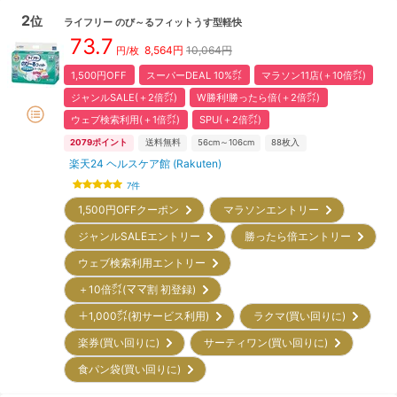
2
位
ライフリー
のび～るフィットうす型軽快
73.7
8,564
円
10,064円
円/枚
1,500円OFF
スーパーDEAL 10%㌽
マラソン11店(＋10倍㌽)
ジャンルSALE(＋2倍㌽)
W勝利!勝ったら倍(＋2倍㌽)
ウェブ検索利用(＋1倍㌽)
SPU(＋2倍㌽)
2079
ポイント
送料無料
56cm～106cm
88
枚入
楽天24 ヘルスケア館 (Rakuten)
7
件
1,500円OFFクーポン
マラソンエントリー
ジャンルSALEエントリー
勝ったら倍エントリー
ウェブ検索利用エントリー
＋10倍㌽(ママ割 初登録)
＋1,000㌽(初サービス利用)
ラクマ(買い回りに)
楽券(買い回りに)
サーティワン(買い回りに)
食パン袋(買い回りに)