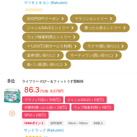
マツモトキヨシ (Rakuten)
500円OFFクーポン
マラソンエントリー
ジャンルSALEエントリー
勝ったら倍エントリー
ウェブ検索利用エントリー
＋1,000㌽(初サービス利用)
ラクマ(買い回りに)
楽券(買い回りに)
サーティワン(買い回りに)
食パン袋(買い回りに)
8
位
ライフリー
のび～るフィットうす型軽快
86.3
9,078
円
円/枚
マラソン11店(＋10倍㌽)
ジャンルSALE(＋2倍㌽)
W勝利!勝ったら倍(＋2倍㌽)
ウェブ検索利用(＋1倍㌽)
SPU(＋2倍㌽)
1484
ポイント
送料無料
56cm～106cm
88
枚入
サンドラッグ (Rakuten)