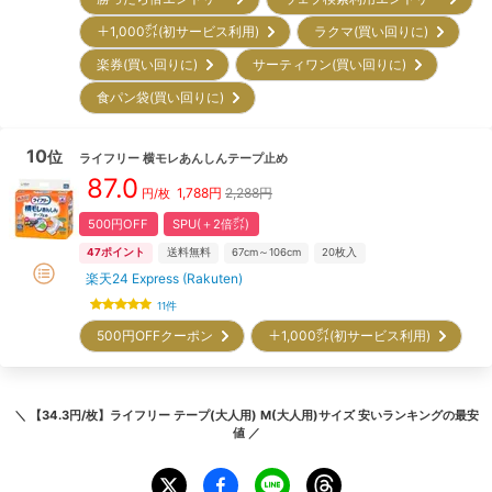
＋1,000㌽(初サービス利用)
ラクマ(買い回りに)
楽券(買い回りに)
サーティワン(買い回りに)
食パン袋(買い回りに)
10
位
ライフリー
横モレあんしんテープ止め
87.0
1,788
円
2,288円
円/枚
500円OFF
SPU(＋2倍㌽)
47
ポイント
送料無料
67cm～106cm
20
枚入
楽天24 Express (Rakuten)
11
件
500円OFFクーポン
＋1,000㌽(初サービス利用)
＼
【34.3円/枚】ライフリー テープ(大人用) M(大人用)サイズ 安いランキング
の最安
値 ／