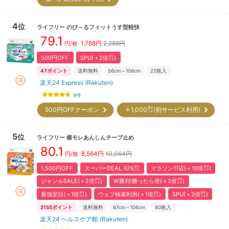
4
位
ライフリー
のび～るフィットうす型軽快
79.1
1,788
円
2,288円
円/枚
500円OFF
SPU(＋2倍㌽)
47
ポイント
送料無料
56cm～106cm
22
枚入
楽天24 Express (Rakuten)
9
件
500円OFFクーポン
＋1,000㌽(初サービス利用)
5
位
ライフリー
横モレあんしんテープ止め
80.1
8,564
円
10,064円
円/枚
1,500円OFF
スーパーDEAL 10%㌽
マラソン11店(＋10倍㌽)
ジャンルSALE(＋2倍㌽)
W勝利!勝ったら倍(＋2倍㌽)
最強翌日(＋1倍㌽)
ウェブ検索利用(＋1倍㌽)
SPU(＋2倍㌽)
2155
ポイント
送料無料
67cm～106cm
80
枚入
楽天24 ヘルスケア館 (Rakuten)