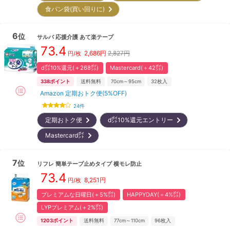
食パン袋(買い回りに)
6
位
サルバ
応援介護 あて楽テープ
73.4
2,686
円
2,827円
円/枚
d㌽10%還元(＋268㌽)
Mastercard(＋42㌽)
338
ポイント
送料無料
70cm～95cm
32
枚入
Amazon 定期おトク便(5%OFF)
24
件
定期おトク便
d㌽10%還元エントリー
Mastercard㌽
7
位
リフレ
簡単テープ止めタイプ 横モレ防止
73.4
8,251
円
円/枚
プレミアムな日曜日(＋5%㌽)
HAPPYDAY(＋4%㌽)
LYPプレミアム(＋2%㌽)
1203
ポイント
送料無料
77cm～110cm
96
枚入