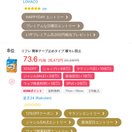
LOHACO
3
件
HAPPYDAY エントリー
プレミアムな日曜日エントリー
LYPプレミアム(5,000円相当プレゼント)
8
位
リフレ
簡単テープ止めタイプ 横モレ防止
73.6
26,472
円
30,081円
円/枚
12%OFF
ショップ(＋9倍㌽)
マラソン11店(＋10倍㌽)
ジャンルSALE(＋2倍㌽)
最強翌日(＋1倍㌽)
ウェブ検索利用(＋1倍㌽)
SPU(＋2倍㌽)
6596
ポイント
送料無料
77cm～110cm
270
枚入
楽天24 (Rakuten)
12%OFFクーポン
マラソンエントリー
ジャンルSALEエントリー
最強翌日エントリー
ウェブ検索利用エントリー