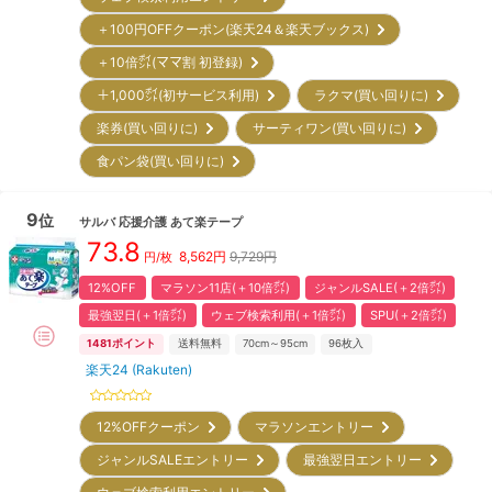
＋100円OFFクーポン(楽天24＆楽天ブックス)
＋10倍㌽(ママ割 初登録)
＋1,000㌽(初サービス利用)
ラクマ(買い回りに)
楽券(買い回りに)
サーティワン(買い回りに)
食パン袋(買い回りに)
9
位
サルバ
応援介護 あて楽テープ
73.8
8,562
円
9,729円
円/枚
12%OFF
マラソン11店(＋10倍㌽)
ジャンルSALE(＋2倍㌽)
最強翌日(＋1倍㌽)
ウェブ検索利用(＋1倍㌽)
SPU(＋2倍㌽)
1481
ポイント
送料無料
70cm～95cm
96
枚入
楽天24 (Rakuten)
12%OFFクーポン
マラソンエントリー
ジャンルSALEエントリー
最強翌日エントリー