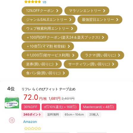
1
件
12%OFFクーポン
マラソンエントリー
ジャンルSALEエントリー
最強翌日エントリー
ウェブ検索利用エントリー
＋100円OFFクーポン(楽天24＆楽天ブックス)
＋10倍㌽(ママ割 初登録)
＋1,000㌽(初サービス利用)
ラクマ(買い回りに)
楽券(買い回りに)
サーティワン(買い回りに)
食パン袋(買い回りに)
4
位
リフレ
らくのびフィット テープ止め
72.0
1,681
円
2,401円
円/枚
30%OFF
d㌽10%還元(＋168㌽)
Mastercard(＋48㌽)
240
ポイント
送料無料
65cm～104cm
20
枚入
Amazon