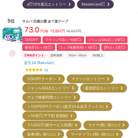
d㌽10%還元エントリー
Mastercard㌽
5
位
サルバ
応援介護 あて楽テープ
73.0
15,891
円
18,057円
円/枚
12%OFF
マラソン11店(＋10倍㌽)
ジャンルSALE(＋2倍㌽)
最強翌日(＋1倍㌽)
ウェブ検索利用(＋1倍㌽)
SPU(＋2倍㌽)
2746
ポイント
送料無料
70cm～95cm
180
枚入
楽天24 (Rakuten)
1
件
12%OFFクーポン
マラソンエントリー
ジャンルSALEエントリー
最強翌日エントリー
ウェブ検索利用エントリー
＋100円OFFクーポン(楽天24＆楽天ブックス)
＋10倍㌽(ママ割 初登録)
＋1,000㌽(初サービス利用)
ラクマ(買い回りに)
楽券(買い回りに)
サーティワン(買い回りに)