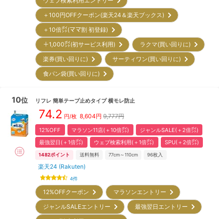
ウェブ検索利用エントリー
＋100円OFFクーポン(楽天24＆楽天ブックス)
＋10倍㌽(ママ割 初登録)
＋1,000㌽(初サービス利用)
ラクマ(買い回りに)
楽券(買い回りに)
サーティワン(買い回りに)
食パン袋(買い回りに)
10
位
リフレ
簡単テープ止めタイプ 横モレ防止
74.2
8,604
円
9,777円
円/枚
12%OFF
マラソン11店(＋10倍㌽)
ジャンルSALE(＋2倍㌽)
最強翌日(＋1倍㌽)
ウェブ検索利用(＋1倍㌽)
SPU(＋2倍㌽)
1482
ポイント
送料無料
77cm～110cm
96
枚入
楽天24 (Rakuten)
4
件
12%OFFクーポン
マラソンエントリー
ジャンルSALEエントリー
最強翌日エントリー