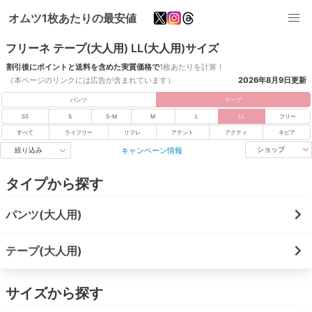
オムツ1枚あたりの最安値
フリーネ テープ(大人用) LL(大人用)サイズ
割引後にポイントと送料を含めた実質価格で
1枚あたりを計算！
（本ページのリンクには広告が含まれています）
2026年8月9日
更新
パンツ
テープ
SS
S
S-M
M
L
LL
フリー
すべて
ライフリー
リフレ
アテント
アクティ
ネピア
キャンペーン情報
ショップ
絞り込み
タイプから探す
パンツ(大人用)
テープ(大人用)
サイズから探す