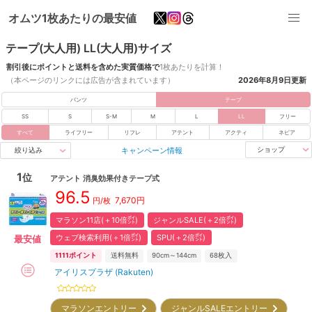
オムツ1枚あたりの最安値
テープ(大人用) LL(大人用)サイズ
割引後にポイントと送料を含めた実質価格で
1枚あたりを計算！
（本ページのリンクには広告が含まれています）
2026年8月9日
更新
パンツ
テープ
SS
S
S-M
M
L
LL
フリー
すべて
ライフリー
リフレ
アテント
アクティ
ネピア
キャンペーン情報
ショップ
絞り込み
1
位
アテント
消臭効果付きテープ式
96.5
7,670
円
円/枚
マラソン11店(＋10倍㌽)
ジャンルSALE(＋2倍㌽)
ウェブ検索利用(＋1倍㌽)
SPU(＋2倍㌽)
最安値
1111
ポイント
送料無料
90cm～144cm
68
枚入
アイリスプラザ (Rakuten)
マラソンエントリー
ジャンルSALEエントリー