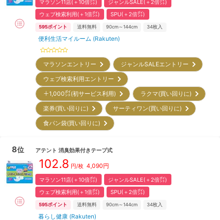
マラソン11店(＋10倍㌽)
ジャンルSALE(＋2倍㌽)
ウェブ検索利用(＋1倍㌽)
SPU(＋2倍㌽)
595
ポイント
送料無料
90cm～144cm
34
枚入
便利生活マイルーム (Rakuten)
マラソンエントリー
ジャンルSALEエントリー
ウェブ検索利用エントリー
＋1,000㌽(初サービス利用)
ラクマ(買い回りに)
楽券(買い回りに)
サーティワン(買い回りに)
食パン袋(買い回りに)
8
位
アテント
消臭効果付きテープ式
102.8
4,090
円
円/枚
マラソン11店(＋10倍㌽)
ジャンルSALE(＋2倍㌽)
ウェブ検索利用(＋1倍㌽)
SPU(＋2倍㌽)
595
ポイント
送料無料
90cm～144cm
34
枚入
暮らし健康 (Rakuten)