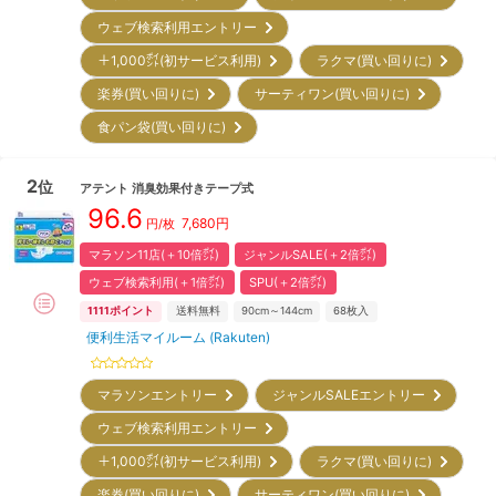
ウェブ検索利用エントリー
＋1,000㌽(初サービス利用)
ラクマ(買い回りに)
楽券(買い回りに)
サーティワン(買い回りに)
食パン袋(買い回りに)
2
位
アテント
消臭効果付きテープ式
96.6
7,680
円
円/枚
マラソン11店(＋10倍㌽)
ジャンルSALE(＋2倍㌽)
ウェブ検索利用(＋1倍㌽)
SPU(＋2倍㌽)
1111
ポイント
送料無料
90cm～144cm
68
枚入
便利生活マイルーム (Rakuten)
マラソンエントリー
ジャンルSALEエントリー
ウェブ検索利用エントリー
＋1,000㌽(初サービス利用)
ラクマ(買い回りに)
楽券(買い回りに)
サーティワン(買い回りに)