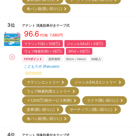
食パン袋(買い回りに)
3
位
アテント
消臭効果付きテープ式
96.6
7,680
円
円/枚
マラソン11店(＋10倍㌽)
ジャンルSALE(＋2倍㌽)
ウェブ検索利用(＋1倍㌽)
SPU(＋2倍㌽)
1111
ポイント
送料無料
90cm～144cm
68
枚入
こどもラボ (Rakuten)
マラソンエントリー
ジャンルSALEエントリー
ウェブ検索利用エントリー
＋1,000㌽(初サービス利用)
ラクマ(買い回りに)
楽券(買い回りに)
サーティワン(買い回りに)
食パン袋(買い回りに)
4
位
アテント
消臭効果付きテープ式