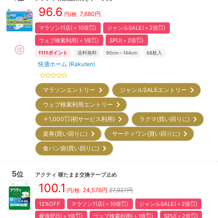
96.6
7,680
円
円/枚
マラソン11店(＋10倍㌽)
ジャンルSALE(＋2倍㌽)
ウェブ検索利用(＋1倍㌽)
SPU(＋2倍㌽)
1111
ポイント
送料無料
90cm～144cm
68
枚入
快適ホーム (Rakuten)
マラソンエントリー
ジャンルSALEエントリー
ウェブ検索利用エントリー
＋1,000㌽(初サービス利用)
ラクマ(買い回りに)
楽券(買い回りに)
サーティワン(買い回りに)
食パン袋(買い回りに)
5
位
アクティ
寝たまま交換テープ止め
100.1
24,576
円
27,927円
円/枚
12%OFF
マラソン11店(＋10倍㌽)
ジャンルSALE(＋2倍㌽)
最強翌日(＋1倍㌽)
ウェブ検索利用(＋1倍㌽)
SPU(＋2倍㌽)