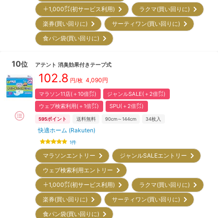
＋1,000㌽(初サービス利用)
ラクマ(買い回りに)
楽券(買い回りに)
サーティワン(買い回りに)
食パン袋(買い回りに)
10
位
アテント
消臭効果付きテープ式
102.8
4,090
円
円/枚
マラソン11店(＋10倍㌽)
ジャンルSALE(＋2倍㌽)
ウェブ検索利用(＋1倍㌽)
SPU(＋2倍㌽)
595
ポイント
送料無料
90cm～144cm
34
枚入
快適ホーム (Rakuten)
1
件
マラソンエントリー
ジャンルSALEエントリー
ウェブ検索利用エントリー
＋1,000㌽(初サービス利用)
ラクマ(買い回りに)
楽券(買い回りに)
サーティワン(買い回りに)
食パン袋(買い回りに)