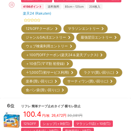
4156
ポイント
送料無料
85cm～125cm
204
枚入
楽天24 (Rakuten)
12%OFFクーポン
マラソンエントリー
ジャンルSALEエントリー
最強翌日エントリー
ウェブ検索利用エントリー
＋100円OFFクーポン(楽天24＆楽天ブックス)
＋10倍㌽(ママ割 初登録)
＋1,000㌽(初サービス利用)
ラクマ(買い回りに)
楽券(買い回りに)
サーティワン(買い回りに)
食パン袋(買い回りに)
6
位
リフレ
簡単テープ止めタイプ 横モレ防止
100.4
26,472
円
30,081円
円/枚
12%OFF
ショップ(＋9倍㌽)
マラソン11店(＋10倍㌽)