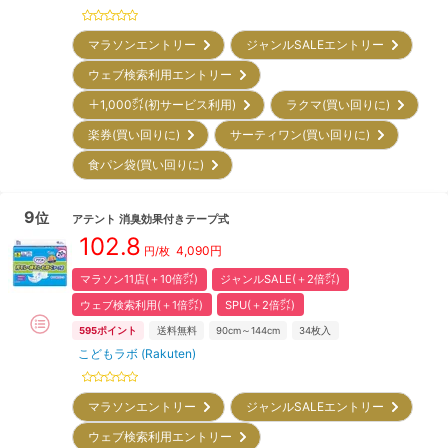
マラソンエントリー
ジャンルSALEエントリー
ウェブ検索利用エントリー
＋1,000㌽(初サービス利用)
ラクマ(買い回りに)
楽券(買い回りに)
サーティワン(買い回りに)
食パン袋(買い回りに)
9
位
アテント
消臭効果付きテープ式
102.8
4,090
円
円/枚
マラソン11店(＋10倍㌽)
ジャンルSALE(＋2倍㌽)
ウェブ検索利用(＋1倍㌽)
SPU(＋2倍㌽)
595
ポイント
送料無料
90cm～144cm
34
枚入
こどもラボ (Rakuten)
マラソンエントリー
ジャンルSALEエントリー
ウェブ検索利用エントリー