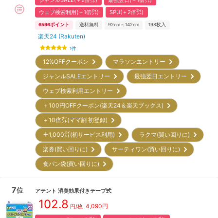
ジャンルSALE(＋2倍㌽)
最強翌日(＋1倍㌽)
ウェブ検索利用(＋1倍㌽)
SPU(＋2倍㌽)
6596
ポイント
送料無料
92cm～142cm
198
枚入
楽天24 (Rakuten)
1
件
12%OFFクーポン
マラソンエントリー
ジャンルSALEエントリー
最強翌日エントリー
ウェブ検索利用エントリー
＋100円OFFクーポン(楽天24＆楽天ブックス)
＋10倍㌽(ママ割 初登録)
＋1,000㌽(初サービス利用)
ラクマ(買い回りに)
楽券(買い回りに)
サーティワン(買い回りに)
食パン袋(買い回りに)
7
位
アテント
消臭効果付きテープ式
102.8
4,090
円
円/枚