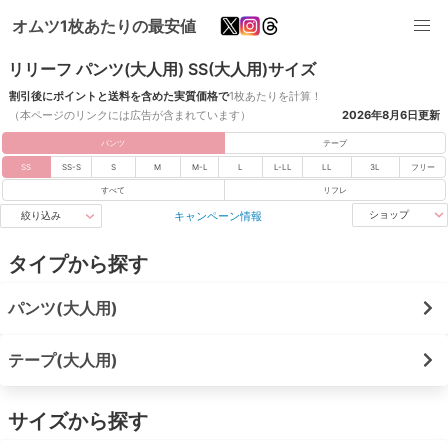
オムツ1枚あたりの最安値
リリーフ パンツ(大人用) SS(大人用)サイズ
割引後にポイントと送料を含めた実質価格で
1枚あたりを計算！
（本ページのリンクには広告が含まれています）
2026年8月6日
更新
パンツ
テープ
SS
SS-S
S
M
M-L
L
L-LL
LL
3L
フリー
すべて
リフレ
キャンペーン情報
ショップ
絞り込み
タイプから探す
パンツ(大人用)
テープ(大人用)
サイズから探す