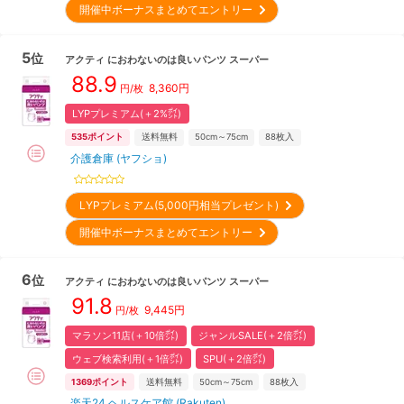
開催中ボーナスまとめてエントリー
5
位
アクティ
におわないのは良いパンツ スーパー
88.9
8,360
円
円/枚
LYPプレミアム(＋2%㌽)
535
ポイント
送料無料
50cm～75cm
88
枚入
介護倉庫 (ヤフショ)
LYPプレミアム(5,000円相当プレゼント)
開催中ボーナスまとめてエントリー
6
位
アクティ
におわないのは良いパンツ スーパー
91.8
9,445
円
円/枚
マラソン11店(＋10倍㌽)
ジャンルSALE(＋2倍㌽)
ウェブ検索利用(＋1倍㌽)
SPU(＋2倍㌽)
1369
ポイント
送料無料
50cm～75cm
88
枚入
楽天24 ヘルスケア館 (Rakuten)