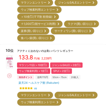
マラソンエントリー
ジャンルSALEエントリー
ウェブ検索利用エントリー
＋10倍㌽(ママ割 初登録)
＋1,000㌽(初サービス利用)
ラクマ(買い回りに)
楽券(買い回りに)
サーティワン(買い回りに)
食パン袋(買い回りに)
10
位
アクティ
におわないのは良いパンツ レギュラー
133.8
2,228
円
円/枚
マラソン11店(＋10倍㌽)
ジャンルSALE(＋2倍㌽)
ウェブ検索利用(＋1倍㌽)
SPU(＋2倍㌽)
322
ポイント
送料770円
50cm～75cm
20
枚入
楽天24 ヘルスケア館 (Rakuten)
1
件
マラソンエントリー
ジャンルSALEエントリー
ウェブ検索利用エントリー