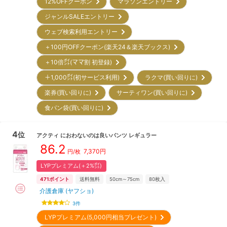
12%OFFクーポン
マラソンエントリー
ジャンルSALEエントリー
ウェブ検索利用エントリー
＋100円OFFクーポン(楽天24＆楽天ブックス)
＋10倍㌽(ママ割 初登録)
＋1,000㌽(初サービス利用)
ラクマ(買い回りに)
楽券(買い回りに)
サーティワン(買い回りに)
食パン袋(買い回りに)
4
位
アクティ
におわないのは良いパンツ レギュラー
86.2
7,370
円
円/枚
LYPプレミアム(＋2%㌽)
471
ポイント
送料無料
50cm～75cm
80
枚入
介護倉庫 (ヤフショ)
3
件
LYPプレミアム(5,000円相当プレゼント)