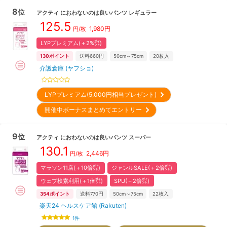
8
位
アクティ
におわないのは良いパンツ レギュラー
125.5
1,980
円
円/枚
LYPプレミアム(＋2%㌽)
130
ポイント
送料660円
50cm～75cm
20
枚入
介護倉庫 (ヤフショ)
LYPプレミアム(5,000円相当プレゼント)
開催中ボーナスまとめてエントリー
9
位
アクティ
におわないのは良いパンツ スーパー
130.1
2,446
円
円/枚
マラソン11店(＋10倍㌽)
ジャンルSALE(＋2倍㌽)
ウェブ検索利用(＋1倍㌽)
SPU(＋2倍㌽)
354
ポイント
送料770円
50cm～75cm
22
枚入
楽天24 ヘルスケア館 (Rakuten)
1
件