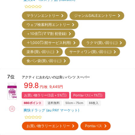
マラソンエントリー
ジャンルSALEエントリー
ウェブ検索利用エントリー
＋10倍㌽(ママ割 初登録)
＋1,000㌽(初サービス利用)
ラクマ(買い回りに)
楽券(買い回りに)
サーティワン(買い回りに)
食パン袋(買い回りに)
7
位
アクティ
におわないのは良いパンツ スーパー
99.8
9,445
円
円/枚
お買い物ラリー(3店＋5%㌽)
Pontaパス(＋1%㌽)
660
ポイント
送料無料
50cm～75cm
88
枚入
爽快ドラッグ (au PAY マーケット)
お買い物ラリーエントリー
Pontaパス