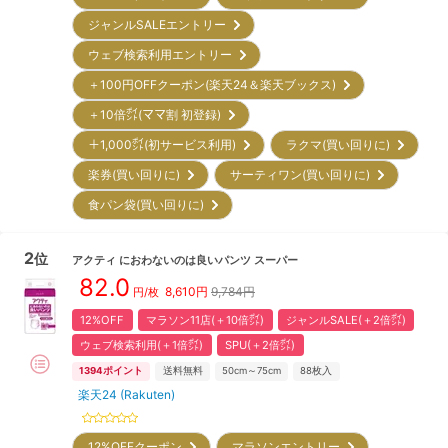
ジャンルSALEエントリー
ウェブ検索利用エントリー
＋100円OFFクーポン(楽天24＆楽天ブックス)
＋10倍㌽(ママ割 初登録)
＋1,000㌽(初サービス利用)
ラクマ(買い回りに)
楽券(買い回りに)
サーティワン(買い回りに)
食パン袋(買い回りに)
2
位
アクティ
におわないのは良いパンツ スーパー
82.0
8,610
円
9,784円
円/枚
12%OFF
マラソン11店(＋10倍㌽)
ジャンルSALE(＋2倍㌽)
ウェブ検索利用(＋1倍㌽)
SPU(＋2倍㌽)
1394
ポイント
送料無料
50cm～75cm
88
枚入
楽天24 (Rakuten)
12%OFFクーポン
マラソンエントリー