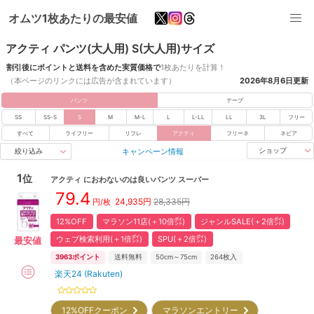
オムツ1枚あたりの最安値
アクティ パンツ(大人用) S(大人用)サイズ
割引後にポイントと送料を含めた実質価格で
1枚あたりを計算！
（本ページのリンクには広告が含まれています）
2026年8月6日
更新
パンツ
テープ
SS
SS-S
S
M
M-L
L
L-LL
LL
3L
フリー
すべて
ライフリー
リフレ
アクティ
フリーネ
ネピア
キャンペーン情報
ショップ
絞り込み
1
位
アクティ
におわないのは良いパンツ スーパー
79.4
24,935
円
28,335円
円/枚
12%OFF
マラソン11店(＋10倍㌽)
ジャンルSALE(＋2倍㌽)
ウェブ検索利用(＋1倍㌽)
SPU(＋2倍㌽)
最安値
3963
ポイント
送料無料
50cm～75cm
264
枚入
楽天24 (Rakuten)
12%OFFクーポン
マラソンエントリー