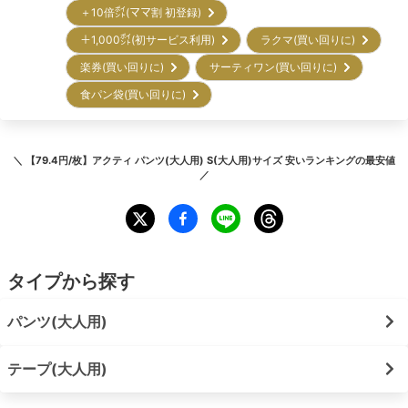
＋10倍㌽(ママ割 初登録)
＋1,000㌽(初サービス利用)
ラクマ(買い回りに)
楽券(買い回りに)
サーティワン(買い回りに)
食パン袋(買い回りに)
＼
【79.4円/枚】アクティ パンツ(大人用) S(大人用)サイズ 安いランキング
の最安値
／
タイプから探す
パンツ(大人用)
テープ(大人用)