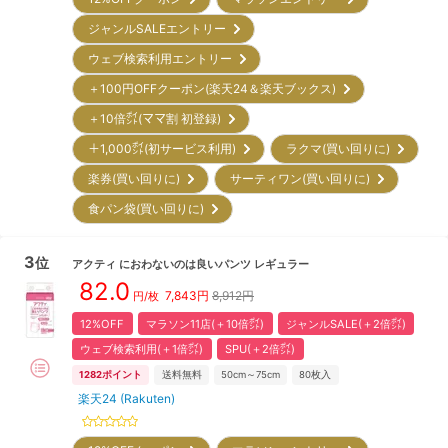
ジャンルSALEエントリー
ウェブ検索利用エントリー
＋100円OFFクーポン(楽天24＆楽天ブックス)
＋10倍㌽(ママ割 初登録)
＋1,000㌽(初サービス利用)
ラクマ(買い回りに)
楽券(買い回りに)
サーティワン(買い回りに)
食パン袋(買い回りに)
3
位
アクティ
におわないのは良いパンツ レギュラー
82.0
7,843
円
8,912円
円/枚
12%OFF
マラソン11店(＋10倍㌽)
ジャンルSALE(＋2倍㌽)
ウェブ検索利用(＋1倍㌽)
SPU(＋2倍㌽)
1282
ポイント
送料無料
50cm～75cm
80
枚入
楽天24 (Rakuten)