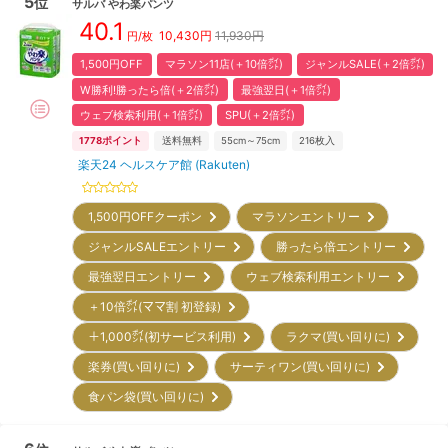
5
位
サルバ
やわ楽パンツ
40.1
10,430
円
11,930円
円/枚
1,500円OFF
マラソン11店(＋10倍㌽)
ジャンルSALE(＋2倍㌽)
W勝利!勝ったら倍(＋2倍㌽)
最強翌日(＋1倍㌽)
ウェブ検索利用(＋1倍㌽)
SPU(＋2倍㌽)
1778
ポイント
送料無料
55cm～75cm
216
枚入
楽天24 ヘルスケア館 (Rakuten)
1,500円OFFクーポン
マラソンエントリー
ジャンルSALEエントリー
勝ったら倍エントリー
最強翌日エントリー
ウェブ検索利用エントリー
＋10倍㌽(ママ割 初登録)
＋1,000㌽(初サービス利用)
ラクマ(買い回りに)
楽券(買い回りに)
サーティワン(買い回りに)
食パン袋(買い回りに)