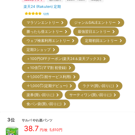
楽天24 (Rakuten) 定期
12
件
マラソンエントリー
ジャンルSALEエントリー
勝ったら倍エントリー
最強翌日エントリー
ウェブ検索利用エントリー
定期初回エントリー
定期3ショップ
＋100円OFFクーポン(楽天24＆楽天ブックス)
＋10倍㌽(ママ割 初登録)
＋1,000㌽(初サービス利用)
＋1,000㌽(定期デビュー)
ラクマ(買い回りに)
楽券(買い回りに)
サーティワン(買い回りに)
食パン袋(買い回りに)
3
位
サルバ
やわ楽パンツ
38.7
5,610
円
円/枚