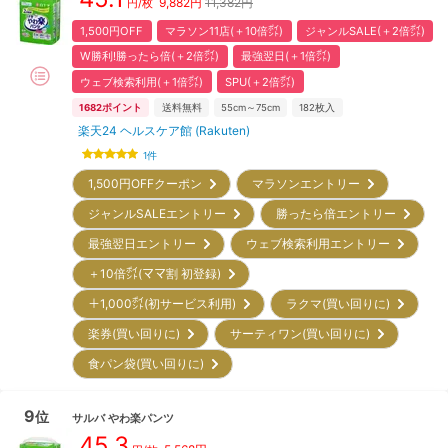
9,882
円
11,382円
円/枚
1,500円OFF
マラソン11店(＋10倍㌽)
ジャンルSALE(＋2倍㌽)
W勝利!勝ったら倍(＋2倍㌽)
最強翌日(＋1倍㌽)
ウェブ検索利用(＋1倍㌽)
SPU(＋2倍㌽)
1682
ポイント
送料無料
55cm～75cm
182
枚入
楽天24 ヘルスケア館 (Rakuten)
1
件
1,500円OFFクーポン
マラソンエントリー
ジャンルSALEエントリー
勝ったら倍エントリー
最強翌日エントリー
ウェブ検索利用エントリー
＋10倍㌽(ママ割 初登録)
＋1,000㌽(初サービス利用)
ラクマ(買い回りに)
楽券(買い回りに)
サーティワン(買い回りに)
食パン袋(買い回りに)
9
位
サルバ
やわ楽パンツ
45.3