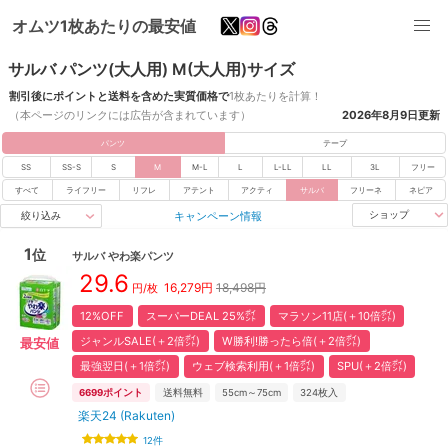
オムツ1枚あたりの最安値
サルバ パンツ(大人用) M(大人用)サイズ
割引後にポイントと送料を含めた実質価格で
1枚あたりを計算！
（本ページのリンクには広告が含まれています）
2026年8月9日
更新
パンツ
テープ
SS
SS-S
S
M
M-L
L
L-LL
LL
3L
フリー
すべて
ライフリー
リフレ
アテント
アクティ
サルバ
フリーネ
ネピア
キャンペーン情報
ショップ
絞り込み
1
位
サルバ
やわ楽パンツ
29.6
16,279
円
18,498円
円/枚
12%OFF
スーパーDEAL 25%㌽
マラソン11店(＋10倍㌽)
ジャンルSALE(＋2倍㌽)
W勝利!勝ったら倍(＋2倍㌽)
最安値
最強翌日(＋1倍㌽)
ウェブ検索利用(＋1倍㌽)
SPU(＋2倍㌽)
6699
ポイント
送料無料
55cm～75cm
324
枚入
楽天24 (Rakuten)
12
件