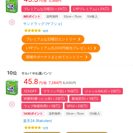
5,568
円
円/枚
プレミアムな日曜日(＋5%㌽)
LYPプレミアム(＋2%㌽)
861
ポイント
送料無料
55cm～75cm
104
枚入
サンドラッグ (ヤフショ)
16
件
プレミアムな日曜日エントリー
LYPプレミアム(5,000円相当プレゼント)
開催中ボーナスまとめてエントリー
10
位
サルバ
やわ楽パンツ
45.8
7,384
円
8,390円
円/枚
12%OFF
マラソン11店(＋10倍㌽)
ジャンルSALE(＋2倍㌽)
W勝利!勝ったら倍(＋2倍㌽)
最強翌日(＋1倍㌽)
ウェブ検索利用(＋1倍㌽)
SPU(＋2倍㌽)
1430
ポイント
送料無料
55cm～75cm
130
枚入
楽天24 (Rakuten)
12
件