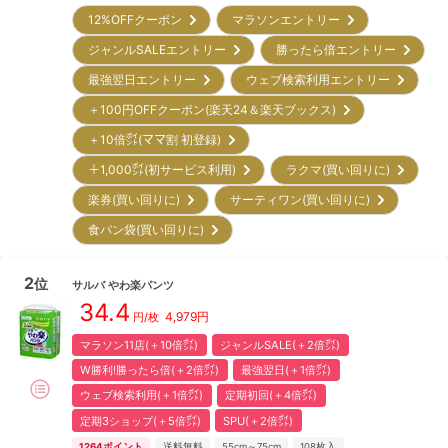
12%OFFクーポン
マラソンエントリー
ジャンルSALEエントリー
勝ったら倍エントリー
最強翌日エントリー
ウェブ検索利用エントリー
＋100円OFFクーポン(楽天24＆楽天ブックス)
＋10倍㌽(ママ割 初登録)
＋1,000㌽(初サービス利用)
ラクマ(買い回りに)
楽券(買い回りに)
サーティワン(買い回りに)
食パン袋(買い回りに)
2
位
サルバ
やわ楽パンツ
34.4
4,979
円
円/枚
マラソン11店(＋10倍㌽)
ジャンルSALE(＋2倍㌽)
W勝利!勝ったら倍(＋2倍㌽)
最強翌日(＋1倍㌽)
ウェブ検索利用(＋1倍㌽)
定期初回(＋4倍㌽)
定期3ショップ(＋5倍㌽)
SPU(＋2倍㌽)
1264
ポイント
送料無料
55cm～75cm
108
枚入