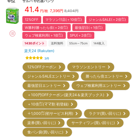
6
位
サルバ
やわ楽パンツ
41.4
7,396
円
8,404円
円/枚
12%OFF
マラソン11店(＋10倍㌽)
ジャンルSALE(＋2倍㌽)
W勝利!勝ったら倍(＋2倍㌽)
最強翌日(＋1倍㌽)
ウェブ検索利用(＋1倍㌽)
SPU(＋2倍㌽)
1430
ポイント
送料無料
55cm～75cm
144
枚入
楽天24 (Rakuten)
3
件
12%OFFクーポン
マラソンエントリー
ジャンルSALEエントリー
勝ったら倍エントリー
最強翌日エントリー
ウェブ検索利用エントリー
＋100円OFFクーポン(楽天24＆楽天ブックス)
＋10倍㌽(ママ割 初登録)
＋1,000㌽(初サービス利用)
ラクマ(買い回りに)
楽券(買い回りに)
サーティワン(買い回りに)
食パン袋(買い回りに)