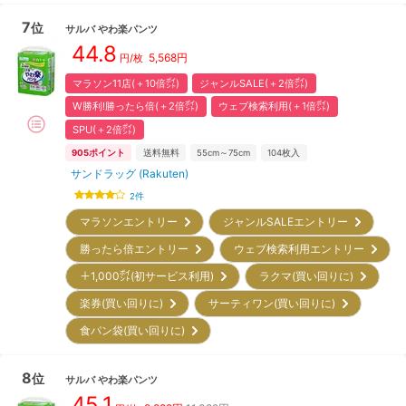
7
位
サルバ
やわ楽パンツ
44.8
5,568
円
円/枚
マラソン11店(＋10倍㌽)
ジャンルSALE(＋2倍㌽)
W勝利!勝ったら倍(＋2倍㌽)
ウェブ検索利用(＋1倍㌽)
SPU(＋2倍㌽)
905
ポイント
送料無料
55cm～75cm
104
枚入
サンドラッグ (Rakuten)
2
件
マラソンエントリー
ジャンルSALEエントリー
勝ったら倍エントリー
ウェブ検索利用エントリー
＋1,000㌽(初サービス利用)
ラクマ(買い回りに)
楽券(買い回りに)
サーティワン(買い回りに)
食パン袋(買い回りに)
8
位
サルバ
やわ楽パンツ
45.1