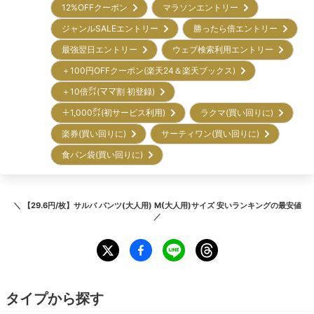
12%OFFクーポン
マラソンエントリー
ジャンルSALEエントリー
勝ったら倍エントリー
最強翌日エントリー
ウェブ検索利用エントリー
＋100円OFFクーポン(楽天24＆楽天ブックス)
＋10倍㌽(ママ割 初登録)
＋1,000㌽(初サービス利用)
ラクマ(買い回りに)
楽券(買い回りに)
サーティワン(買い回りに)
食パン袋(買い回りに)
＼
【29.6円/枚】サルバ パンツ(大人用) M(大人用)サイズ 安いランキング
の最安値
／
タイプから探す