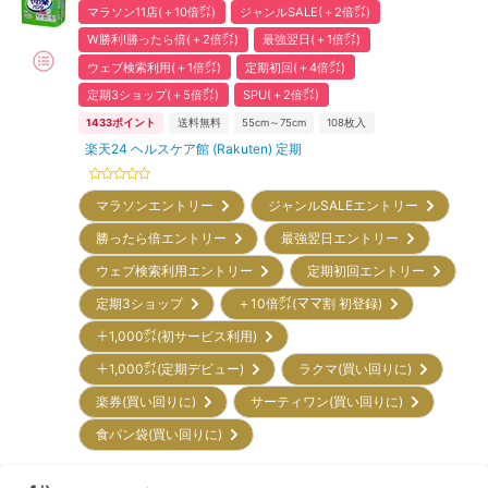
マラソン11店(＋10倍㌽)
ジャンルSALE(＋2倍㌽)
W勝利!勝ったら倍(＋2倍㌽)
最強翌日(＋1倍㌽)
ウェブ検索利用(＋1倍㌽)
定期初回(＋4倍㌽)
定期3ショップ(＋5倍㌽)
SPU(＋2倍㌽)
1433
ポイント
送料無料
55cm～75cm
108
枚入
楽天24 ヘルスケア館 (Rakuten) 定期
マラソンエントリー
ジャンルSALEエントリー
勝ったら倍エントリー
最強翌日エントリー
ウェブ検索利用エントリー
定期初回エントリー
定期3ショップ
＋10倍㌽(ママ割 初登録)
＋1,000㌽(初サービス利用)
＋1,000㌽(定期デビュー)
ラクマ(買い回りに)
楽券(買い回りに)
サーティワン(買い回りに)
食パン袋(買い回りに)