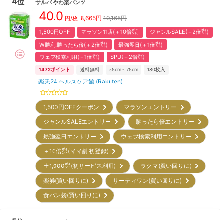
4
位
サルバ
やわ楽パンツ
40.0
8,665
円
10,165円
円/枚
1,500円OFF
マラソン11店(＋10倍㌽)
ジャンルSALE(＋2倍㌽)
W勝利!勝ったら倍(＋2倍㌽)
最強翌日(＋1倍㌽)
ウェブ検索利用(＋1倍㌽)
SPU(＋2倍㌽)
1472
ポイント
送料無料
55cm～75cm
180
枚入
楽天24 ヘルスケア館 (Rakuten)
1,500円OFFクーポン
マラソンエントリー
ジャンルSALEエントリー
勝ったら倍エントリー
最強翌日エントリー
ウェブ検索利用エントリー
＋10倍㌽(ママ割 初登録)
＋1,000㌽(初サービス利用)
ラクマ(買い回りに)
楽券(買い回りに)
サーティワン(買い回りに)
食パン袋(買い回りに)