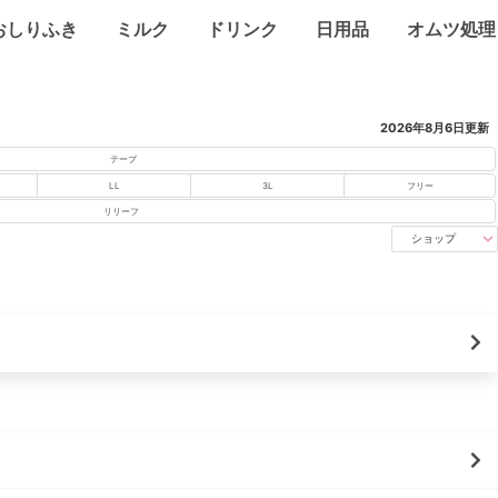
おしりふき
ミルク
ドリンク
日用品
オムツ処理
2026年8月6日
更新
テープ
LL
3L
フリー
リリーフ
ショップ