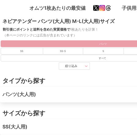
オムツ1枚あたりの最安値
子供用
ネピアテンダー パンツ(大人用) M-L(大人用)サイズ
割引後にポイントと送料を含めた実質価格で
1枚あたりを計算！
（本ページのリンクには広告が含まれています）
パンツ
SS
SS-S
S
すべて
絞り込み
タイプから探す
パンツ(大人用)
サイズから探す
SS(大人用)