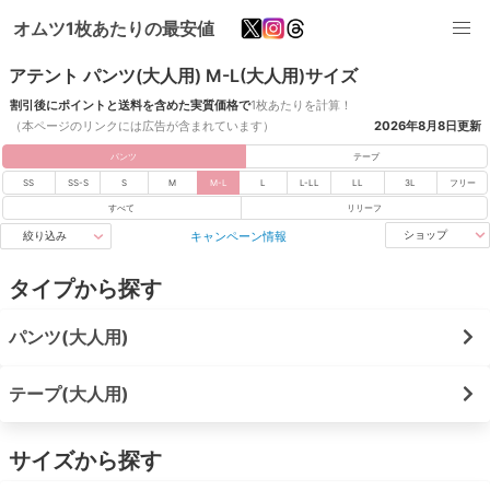
オムツ1枚あたりの最安値
アテント パンツ(大人用) M-L(大人用)サイズ
割引後にポイントと送料を含めた実質価格で
1枚あたりを計算！
（本ページのリンクには広告が含まれています）
2026年8月8日
更新
パンツ
テープ
SS
SS-S
S
M
M-L
L
L-LL
LL
3L
フリー
すべて
リリーフ
キャンペーン情報
ショップ
絞り込み
タイプから探す
パンツ(大人用)
テープ(大人用)
サイズから探す