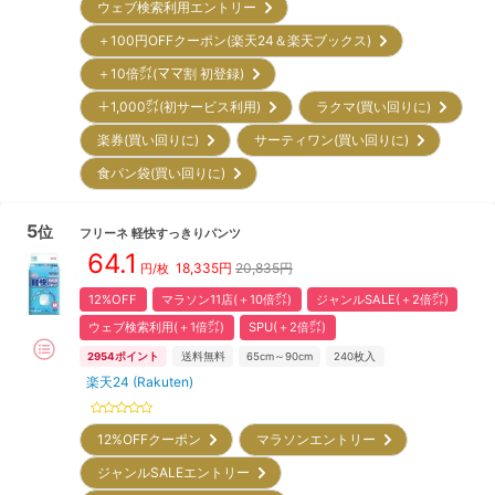
ウェブ検索利用エントリー
＋100円OFFクーポン(楽天24＆楽天ブックス)
＋10倍㌽(ママ割 初登録)
＋1,000㌽(初サービス利用)
ラクマ(買い回りに)
楽券(買い回りに)
サーティワン(買い回りに)
食パン袋(買い回りに)
5
位
フリーネ
軽快すっきりパンツ
64.1
18,335
円
20,835円
円/枚
12%OFF
マラソン11店(＋10倍㌽)
ジャンルSALE(＋2倍㌽)
ウェブ検索利用(＋1倍㌽)
SPU(＋2倍㌽)
2954
ポイント
送料無料
65cm～90cm
240
枚入
楽天24 (Rakuten)
12%OFFクーポン
マラソンエントリー
ジャンルSALEエントリー