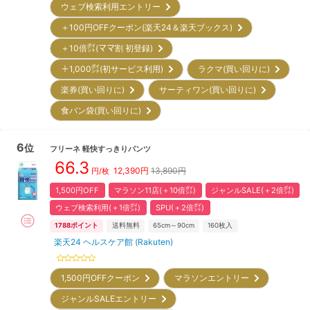
ウェブ検索利用エントリー
＋100円OFFクーポン(楽天24＆楽天ブックス)
＋10倍㌽(ママ割 初登録)
＋1,000㌽(初サービス利用)
ラクマ(買い回りに)
楽券(買い回りに)
サーティワン(買い回りに)
食パン袋(買い回りに)
6
位
フリーネ
軽快すっきりパンツ
66.3
12,390
円
13,890円
円/枚
1,500円OFF
マラソン11店(＋10倍㌽)
ジャンルSALE(＋2倍㌽)
ウェブ検索利用(＋1倍㌽)
SPU(＋2倍㌽)
1788
ポイント
送料無料
65cm～90cm
160
枚入
楽天24 ヘルスケア館 (Rakuten)
1,500円OFFクーポン
マラソンエントリー
ジャンルSALEエントリー