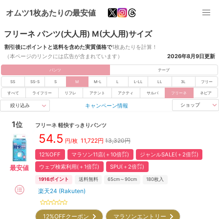
オムツ1枚あたりの最安値
フリーネ パンツ(大人用) M(大人用)サイズ
割引後にポイントと送料を含めた実質価格で
1枚あたりを計算！
（本ページのリンクには広告が含まれています）
2026年8月9日
更新
パンツ
テープ
SS
SS-S
S
M
M-L
L
L-LL
LL
3L
フリー
すべて
ライフリー
リフレ
アテント
アクティ
サルバ
フリーネ
ネピア
キャンペーン情報
ショップ
絞り込み
1
位
フリーネ
軽快すっきりパンツ
54.5
11,722
円
13,320円
円/枚
12%OFF
マラソン11店(＋10倍㌽)
ジャンルSALE(＋2倍㌽)
ウェブ検索利用(＋1倍㌽)
SPU(＋2倍㌽)
最安値
1916
ポイント
送料無料
65cm～90cm
180
枚入
楽天24 (Rakuten)
12%OFFクーポン
マラソンエントリー