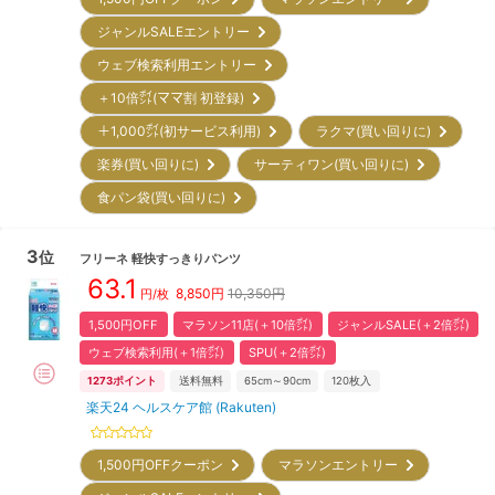
ジャンルSALEエントリー
ウェブ検索利用エントリー
＋10倍㌽(ママ割 初登録)
＋1,000㌽(初サービス利用)
ラクマ(買い回りに)
楽券(買い回りに)
サーティワン(買い回りに)
食パン袋(買い回りに)
3
位
フリーネ
軽快すっきりパンツ
63.1
8,850
円
10,350円
円/枚
1,500円OFF
マラソン11店(＋10倍㌽)
ジャンルSALE(＋2倍㌽)
ウェブ検索利用(＋1倍㌽)
SPU(＋2倍㌽)
1273
ポイント
送料無料
65cm～90cm
120
枚入
楽天24 ヘルスケア館 (Rakuten)
1,500円OFFクーポン
マラソンエントリー