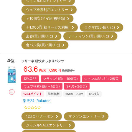
ジャンルSALEエントリー
ウェブ検索利用エントリー
＋10倍㌽(ママ割 初登録)
＋1,000㌽(初サービス利用)
ラクマ(買い回りに)
楽券(買い回りに)
サーティワン(買い回りに)
食パン袋(買い回りに)
4
位
フリーネ
軽快すっきりパンツ
63.6
7,590
円
8,625円
円/枚
12%OFF
マラソン11店(＋10倍㌽)
ジャンルSALE(＋2倍㌽)
ウェブ検索利用(＋1倍㌽)
SPU(＋2倍㌽)
1234
ポイント
送料無料
65cm～90cm
100
枚入
楽天24 (Rakuten)
12%OFFクーポン
マラソンエントリー
ジャンルSALEエントリー