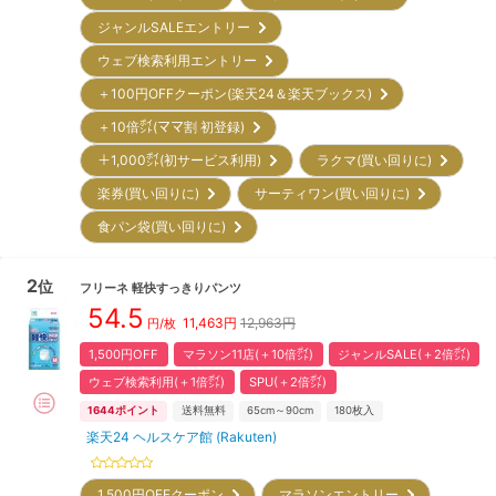
ジャンルSALEエントリー
ウェブ検索利用エントリー
＋100円OFFクーポン(楽天24＆楽天ブックス)
＋10倍㌽(ママ割 初登録)
＋1,000㌽(初サービス利用)
ラクマ(買い回りに)
楽券(買い回りに)
サーティワン(買い回りに)
食パン袋(買い回りに)
2
位
フリーネ
軽快すっきりパンツ
54.5
11,463
円
12,963円
円/枚
1,500円OFF
マラソン11店(＋10倍㌽)
ジャンルSALE(＋2倍㌽)
ウェブ検索利用(＋1倍㌽)
SPU(＋2倍㌽)
1644
ポイント
送料無料
65cm～90cm
180
枚入
楽天24 ヘルスケア館 (Rakuten)
1,500円OFFクーポン
マラソンエントリー