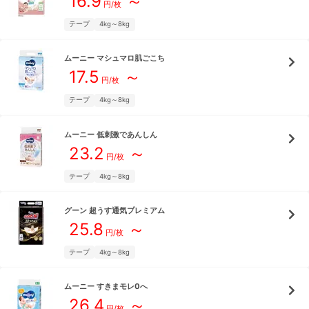
16.9
～
円/枚
テープ
4kg～8kg
ムーニー
マシュマロ肌ごこち
17.5
～
円/枚
テープ
4kg～8kg
ムーニー
低刺激であんしん
23.2
～
円/枚
テープ
4kg～8kg
グーン
超うす通気プレミアム
25.8
～
円/枚
テープ
4kg～8kg
ムーニー
すきまモレ0へ
26.4
～
円/枚