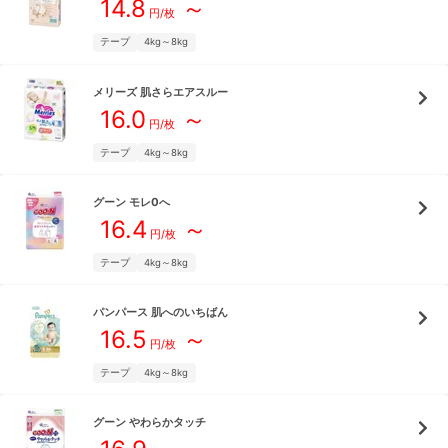
14.8
～
円/枚
テープ
4kg～8kg
メリーズ
肌さらエアスルー
16.0
～
円/枚
テープ
4kg～8kg
グーン
モレ0へ
16.4
～
円/枚
テープ
4kg～8kg
パンパース
肌へのいちばん
16.5
～
円/枚
テープ
4kg～8kg
グーン
やわらかタッチ