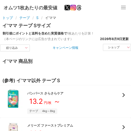
オムツ1枚あたりの最安値
トップ
テープ
S
イ’ママ
イ’ママ
テープ
S
サイズ
割引後にポイントと送料を含めた実質価格で
1枚あたりを計算！
（本ページのリンクには広告が含まれています）
2026年8月9日
更新
キャンペーン情報
ショップ
絞り込み
イ’ママ
商品別
(参考)
イ’ママ
以外
テープ
S
パンパース
さらさらケア
13.2
～
円/枚
テープ
4kg～8kg
メリーズ
ファーストプレミアム